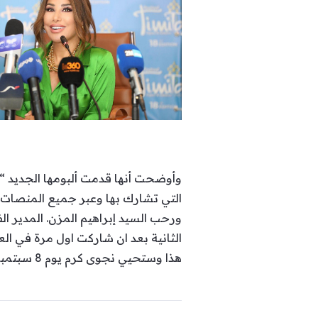
التي تشارك بها وعبر جميع المنصات ال
ورحب السيد إبراهيم المزن. المدير ا
الثانية بعد ان شاركت اول مرة في العام 2011، وقال: “نجوى كرم حضورها استثنائي وقوي بالمهرجان، ونحن نتشرف بها في 
هذا وستحيي نجوى كرم يوم 8 سبتمبر 2023 حفلاً غنائياً ضخماً في ساحة الأمل في مدينة أكادير بالمملكة المغربية.