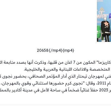
{mp4}20658{/mp4}
وأوضحت أنها قدمت ألبومها الجديد “كاريزما” المكون من 7 اغان من قلبها،
متخصصة والاذاعات اللبنانية والعربية والخليجية.
لفني لمهرجان تيمتار الذي أدار المؤتمر الصحافي، بحضور نجوى 
المغرب”.