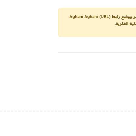
Aghani Aghani (URL)
ية الفكرية.