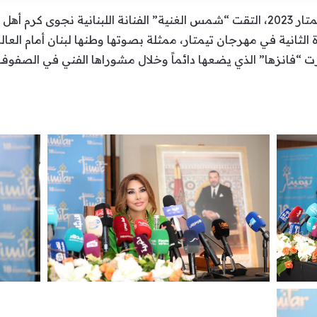
على هامش مشاركتها في مهرجان تيمتار 2023، التقت “شمس الغنية” الفنانة اللبنا
الثانية في مهرجان تيمتار، ممثلة بصوتها وطنها لبنان أمام الع
 “فانزها” الذي يضعها دائماً وخلال مشوراها الفني في الصفوف 