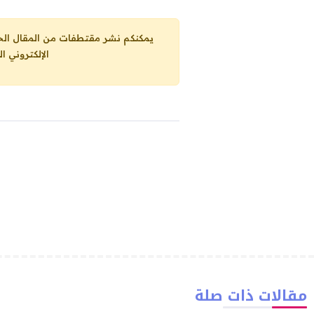
يمكنكم نشر مقتطفات من المقال الحاضر، ما حده الاقصى 25% من مجموع المقا
الإلكتروني ا
مقالات ذات صلة