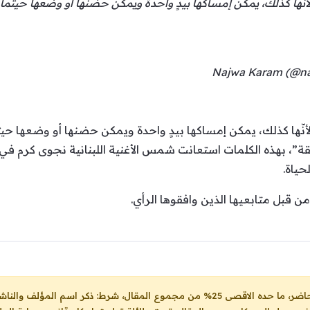
نّها كذلك، يمكن إمساكها بيدٍ واحدة ويمكن حضنها أو وضعها حيثما 
نّها كذلك، يمكن إمساكها بيدٍ واحدة ويمكن حضنها أو وضعها حي
لحقيقة”، بهذه الكلمات استعانت شمس الأغنية اللبنانية نجوى كرم 
حياة.
ن قبل متابعيها الذين وافقوها الرأي.
ل، شرط: ذكر اسم المؤلف والناشر ووضع رابط