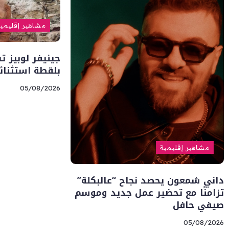
مشاهير إقليمي
جينيفر لوبيز ت
بلقطة استثنائي
05/08/2026
مشاهير إقليمية
داني شمعون يحصد نجاح “عالبكلة”
تزامنًا مع تحضير عمل جديد وموسم
صيفي حافل
05/08/2026