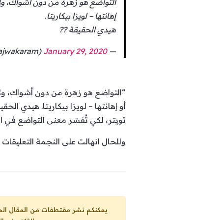
التواضع هو زهرة من دون أشواك، ولأ
إهانتها – لويزا بيكاريتا.
هيدي الحقيقة ??
January 29, 2020
— Najwa Karam (@najwakaram)
“التواضع هو زهرة من دون أشواك، ولأ
أو إهانتها – لويزا بيكاريتا. هيدي ا
تويتر، لكي تُفسّر معنى التواضع في ال
وللحال انهالت على النجمة التعليقات م
يمكنكم نشر مقتطفات من المقال الحاضر، ما حده الاقصى 25% من مجموع المقا