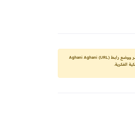
Aghani Aghani (URL)
ية الفكرية.