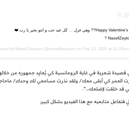
Happy Valentine’s Day?? وهي غزل … كل عيد حب و انتو بخير يا رب.❤️
Nassif Zeytoun
(@nassifzeytoun) on
Feb 13, 2020 at 11:25a
 قصيدة شعرية في غاية الرومانسية كي يُعايِد جمهوره من خلالها
ت العمر كي أبقى معك/ ولقد نذرت مسامعي لكِ وحدكِ/ ماحاج
ي قد خلقت لإضلعك…”.
ٍ فتفاعل متابعيه مع هذا الفيديو بشكل كبير.