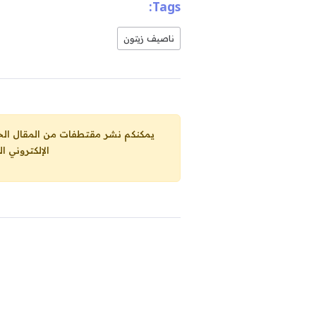
Tags:
ناصيف زيتون
يمكنكم نشر مقتطفات من المقال الحاضر، ما حده الاقصى 25% من مجموع المقا
الإلكتروني ا