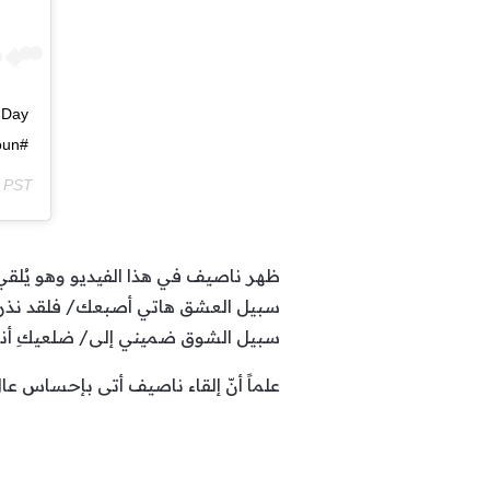
#NassifZeytoun ?
m PST
ظهر ناصيف في هذا الفيديو وهو يُلقي
سبيل العشق هاتي أصبعك/ فلقد نذر
سبيل الشوق ضميني إلى/ ضلعيكِ أن
علماً أنّ إلقاء ناصيف أتى بإحساس عال