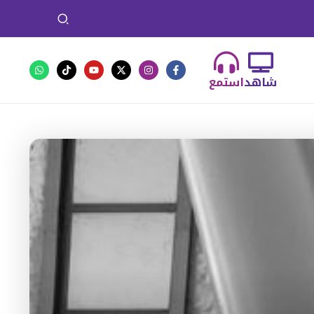
شاهد
استمع