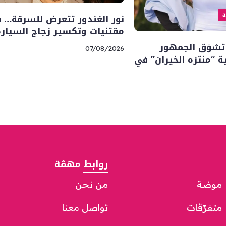
نور الغندور تتعرض للسرقة… 
ة
مقتنيات وتكسير زجاج السيارة
تشوّق الجمهور
07/08/2026
“منتزه الخيران” في
روابط مهمّة
موضة
من نحن
متفرّقات
تواصل معنا