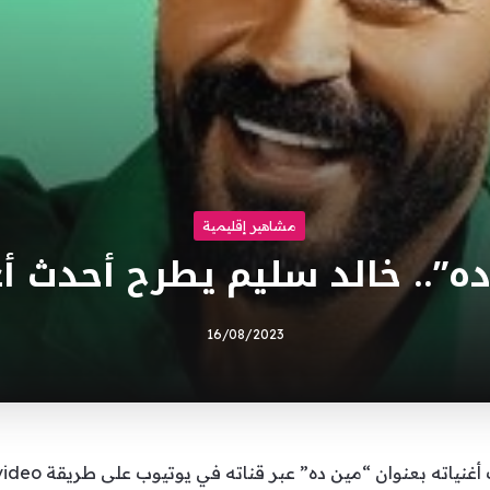
مشاهير إقليمية
ه”.. خالد سليم يطرح أحدث أغ
16/08/2023
 بعنوان “مين ده” عبر قناته في يوتيوب على طريقة lyrics video.