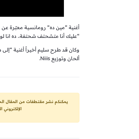
أغنية “مين ده” رومانسية معبّرة عن ا
“عليك أنا متشحتف شحتفة.. ده انا لو 
وكان قد طرح سليم أخيراً أغنية “إلى
ألحان وتوزيع Niiis.
يمكنكم نشر مقتطفات من المقال الحاضر، ما حده الاقصى 25% من مجموع المقا
الإلكتروني ا