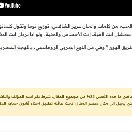
لحب، من كلمات والحان عزيز الشافعي، توزيع توما وتقول كلماتها: 
عطشان انت المية.. إنت الأحساس والحنية.. ولو انا بردان انت الدف
 طريق الهوى” وهي من النوع الطربي الرومانسي، باللهجة المصرية
ل، شرط: ذكر اسم المؤلف والناشر ووضع رابط
لذي يحيل الى مكان مصدر المقال، تحت طائلة تطبيق احكام قانون حماية الملك