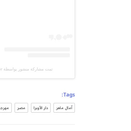
تمت مشاركة منشور بواسطة ‏‎Amal Maher‎‏ (@‏‎amalmaherofficial‎‏)
Tags:
آمال ماهر
دار الأوبرا
مصر
مهرجا