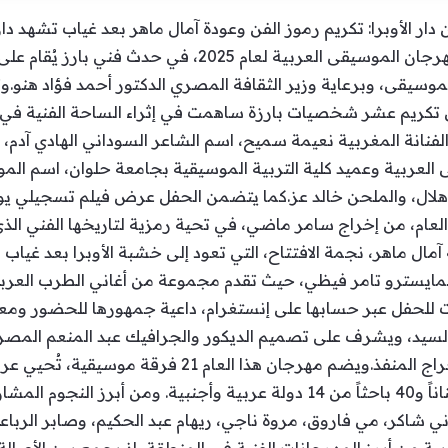
ر الأوبرا: تكريم رموز الفن وعودة آمال ماهر بعد غياب تشهد دار 
فعاليات الدورة الثالثة والثلاثين من مهرجان الموسيقى العربية
يقى، وبرعاية وزير الثقافة المصري الدكتور أحمد فؤاد هنو.وتب
شهد الحفل تكريم عشر شخصيات بارزة ساهمت في إثراء الساحة الفنية ف
فنانة المغربية نعيمة سميح، اسم الشاعر السوداني الهادي آدم، ع
العربية وعميد كلية التربية الموسيقية بجامعة حلوان، اسم المو
هلال، والملحن خالد عز.كما يتضمن الحفل عرض فيلم تسجيلي يو
عام، من إخراج سامر ماضي، في تحية رمزية لتاريخها الفني الذي
ة آمال ماهر، نجمة الافتتاح، التي تعود إلى خشبة الأوبرا بعد غيا
لمايسترو تامر فيظي، حيث تقدم مجموعة من أغاني الطرب العرب
 للحفل عبر حسابها على إنستغرام، داعية جمهورها للحضور ومعلن
السيد، ويشرف على تصميم الديكور والجرافيك عبد المنعم المص
بينما يتولى شريف رمضان مهمة الإخراج المنفذ.ويضم مهرج
والإسكندرية ودمنهور، بمشاركة 81 فناناً و40 باحثاً من 14 دولة عربية وأجنبية.
 شاكر، مي فاروق، مروة ناجي، ريهام عبد الحكيم، وصابر الرباع