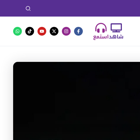
شاهد
استمع