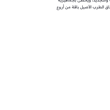
لة والتجديد، ويحظى بجماهيرية
مقرر أن تستمر فعالياته حتى 25 أكتوبر، ليقدّم لعشاق الطرب الأصيل باقة من أروع