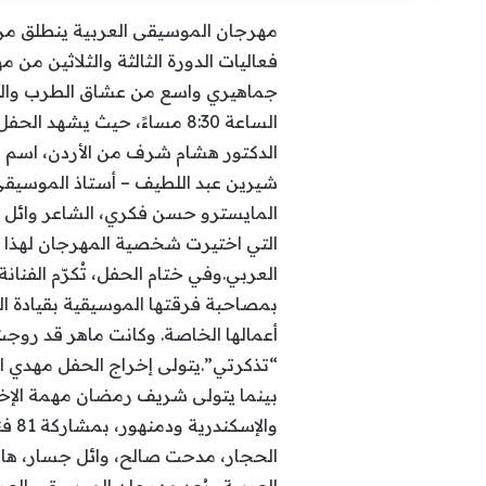
مهرجان الموسيقى العربية ينطلق من دا
جماهيري واسع من عشاق الطرب والموس
الساعة 8:30 مساءً، حيث ي
الدكتور هشام شرف من الأردن، اسم ال
شيرين عبد اللطيف – أستاذ الموسيقى 
المايسترو حسن فكري، الشاعر وائل 
التي اختيرت شخصية المهرجان لهذا ال
العربي.وفي ختام الحفل، تُكرّم الفنان
بمصاحبة فرقتها الموسيقية بقيادة ا
أعمالها الخاصة. وكانت ماهر قد روجت
“تذكرتي”.يتولى إخراج الحفل مهدي 
الحجار، مدحت صالح، وائل جسار، هاني