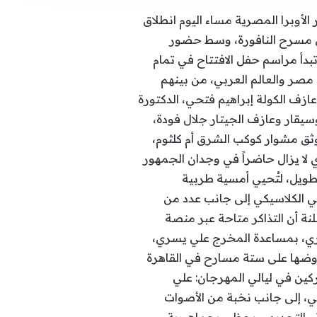
الأوبرا المصرية مساء اليوم انطلاق
 لعام 2025، في حدث فني بارز يُقام على مسرح النافورة، وسط حضور
دأ مراسم حفل الافتتاح في تمام
ي مصر والعالم العربي، من بينهم
ازف الكولة إبراهيم فتحي، الدكتورة
سيقار وعازف الجيتار جلال فودة،
ثق مشوار كوكب الشرق أم كلثوم،
 لا يزال حاضراً في وجدان الجمهور
ب طويل، لتُحيي أمسية طربية
ي الكلاسيكي إلى جانب عدد من
ة أن التذاكر متاحة عبر منصة
ري، بمساعدة المخرج علي يسري،
ان هذا العام 21 فرقة موسيقية، تُحيي عروضها على ستة مسارح في القاهرة
 ومن أبرز النجوم المشاركين في ليالي المهرجان: علي
ي، إلى جانب نخبة من الأصوات