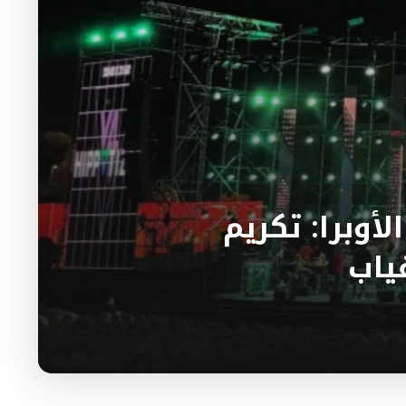
أوبرا: تكريم
ياب