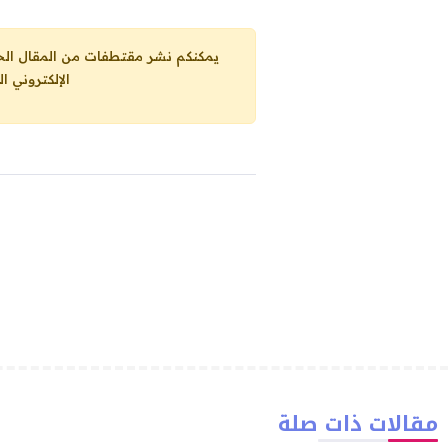
يمكنكم نشر مقتطفات من المقال الحاضر، ما حده الاقصى 25% من مجموع المقا
الإلكتروني ا
مقالات ذات صلة