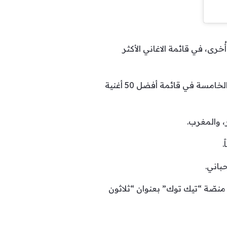
َي “يوتيوب” وSpotify، مراتب متقدّمة، مرة أُخرى، في قائمة الاغاني الأكثر
ومن جديد، تتصدّر هذه الأغنية القائمة، وذلك بعد مرور اكثر من 3 عقودٍ على طرحها، وتحظى بالمرتبة الخامسة في قائمة أفضل 50 أغنية
، والمغرب.
باني.
 منصّة “تيك توك” بعنوان “ثلاثون