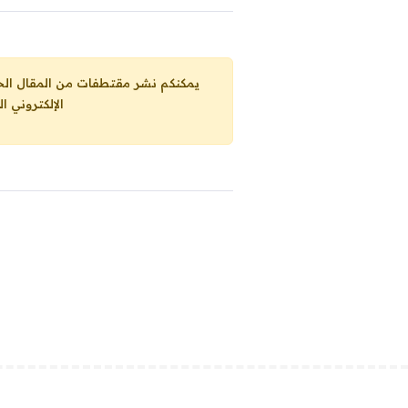
يمكنكم نشر مقتطفات من المقال الحاضر، ما حده الاقصى 25% من مجموع المقا
الإلكتروني ا