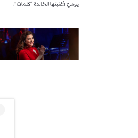
يوميّ لأغنيتها الخالدة “كلمات”.