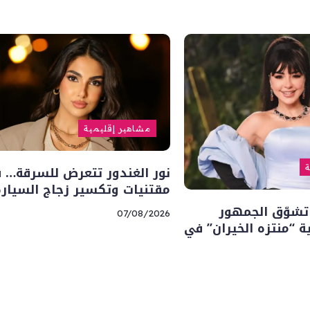
مشاهير إقليمية
نور الغندور تتعرض للسرقة… 
ة
مقتنيات وتكسير زجاج السيارة
تشوّق الجمهور
07/08/2026
“منتزه الخيران” في