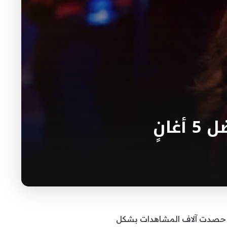
انٍ
قYouTube منذ تاريخ 9 نيسان/أبريل 2024 نمواً سريعاً، إذ حصدت آلاف المشاهدات بشكل