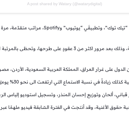
A post shared by Watary (@watarydigital)
أمّا أغنية “كلمات” فحقّقت عبر منصّة “تيك توك”، وتطبيق
ن الدول على غرار العراق، المملكة العربية السعودية، الأردن، مصر
زار قباني، ألحان وتوزيع إحسان المنذر، وتسجيل استوديو إلياس الرح
 حقوق الأغنية، وقد أنتجت في الفترة السّابقة فيديو ملهمًا عبر