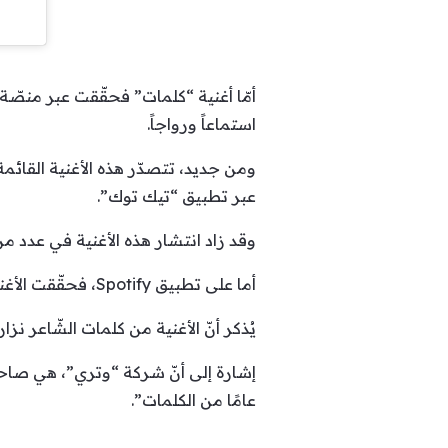
استماعاً ورواجاً.
عبر تطبيق “تيك توك”.
وقد زاد انتشار هذه الأغنية في عدد م
أما على تطبيق Spotify، فحقّقت الأغنية كذلك زيادةً في نسبة الاستماع التي ارتفعت الى نحو 30% يوميّاً.
يُذكر أنّ الأغنية من كلمات الشّاعر ن
إشارة إلى أنّ شركة “وتري”، هي صاحبة
عامًا من الكلمات”.