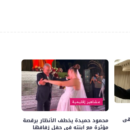
مشاهير إقليمية
قى
محمود حميدة يخطف الأنظار برقصة
مؤثرة مع ابنته في حفل زفافها