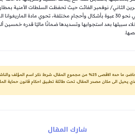
ين الثاني/ نوفمبر الفائت حيث تحفظت السلطات الأمنية بمطار 
مفتشو الجمارك بمطار القاهرة الدولي نحو 30 عبوة بأشكال وأحجام مختلفة، تحوي ما
لاء سبيلها بعد استجوابها وتسديدها ضمانًا ماليًا قدره خمسين 
ها.
ل، شرط: ذكر اسم المؤلف والناشر ووضع رابط
لذي يحيل الى مكان مصدر المقال، تحت طائلة تطبيق احكام قانون حماية الملك
شارك المقال