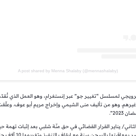
A post shared by Menna Shalaby (@mennashalaby)
رويجي لمسلسل “تغيير جو” عبر إنستغرام، وهو العمل الذي تُقدّم 
يرهم. وهو من تأليف منى الشيمي وإخراج مريم أبو عوف. وعلّقت 
2023”.
لثاني/ يناير القرار القضائي في حق منّة شلبي بعد إثبات تهمة 
قضت محكمة جنايات القاهر