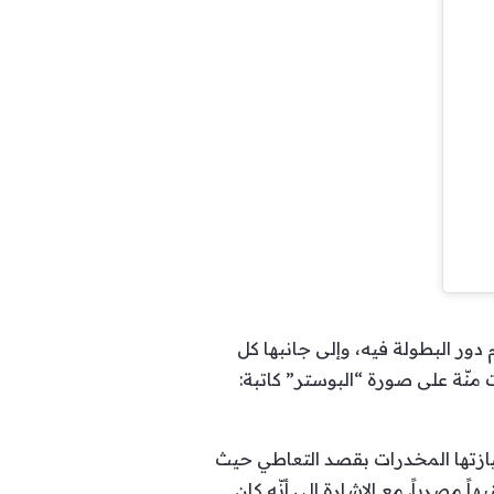
دور البطولة فيه، وإلى جانبها كل
منّة على صورة “البوستر” كاتبة:
حيازتها المخدرات بقصد التعاطي حيث
ة في مصر بمعاقبتها بالسجن سنة مع إيقاف التنفيذ وتغريمها 10 آلاف جنيهاً مصرياً. مع الإشارة إلى أنّه كان