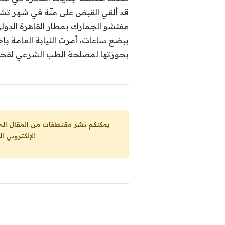
قد ألقي القبض على منّة في شهر تشر
ببضع ساعات، أمرت النيابة العامة بإخ
بحوزتها لمصلحة الطب الشرعي لفحص
يمكنكم نشر مقتطفات من المقال الحاضر، ما حده الاقصى 25% من مجموع المقا
الإلكتروني ا