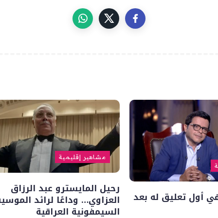
مشاهير إقليمية
ة
رحيل المايسترو عبد الرزاق
 أول تعليق له بعد
العزاوي… وداعًا لرائد الموسي
السيمفونية العراقية