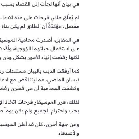
في بيان أنها لجأت إلى القضاء بسبب ت
لم يُعلّق هاني فرحات على هذه الادعا
مفصل، مؤكدّةً أن الطلاق لم يكن بناءً
في المقابل، أصدرت محامية الموسيقار
على استكمال حياتهما الزوجية. وأكّدت
لكنها رفضت إنهاء الأمور بشكل ودي 
نيسان الماضي، مما يتناقض مع ادعاءا
وكشفت المحامية أن مي فخري رفضت 
لذلك، قرر الموسيقار فرحات اتخاذ الإ
بحب واحترام الجميع ولم يكن يوماً ط
ومن جهة أخرى، كان قد أعلن الموسيق
والأصدقاء.