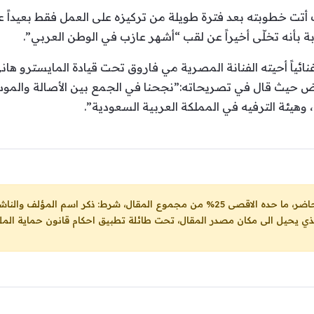
تت خطوبته بعد فترة طويلة من تركيزه على العمل فقط بعيداً 
بأنه تخلّى أخيراً عن لقب “أشهر عازب في الوطن العربي”.
ائياً أحيته الفنانة المصرية مي فاروق تحت قيادة المايسترو ها
 حيث قال في تصريحاته:”نجحنا في الجمع بين الأصالة والمو
وهيئة الترفيه في المملكة العربية السعودية”.
ل، شرط: ذكر اسم المؤلف والناشر ووضع رابط
لذي يحيل الى مكان مصدر المقال، تحت طائلة تطبيق احكام قانون حماية الملك