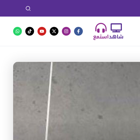
شاهد
استمع