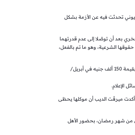
فزيوني تحدثت فيه عن الأزمة بشكل
خري بعد أن توصّلا إلى عدم قدرتهما
 حقوقها الشرعية، وهو ما تم بالفعل،
كما أرفقت الديب بالبيان مستندات رسمية تؤكد أن مي فخري حصلت على مؤخر الصداق المتفق عليه بقيمة 150 ألف جنيه في أبريل/
 الإعلام.
، وأكدت ميرڤت الديب أن موكلها يحظى
لى من شهر رمضان، بحضور الأهل