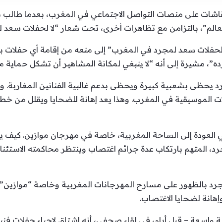
نقاشات على منصات التواصل الاجتماعي في المغرب، بعدما طالب
لعالم”، بالتزامن مع تظاهرات أخرى، تحت شعار “لا لحفلات سعد 
حفلات سعد لمجرد في المغرب” إلى منعه من إقامة أي حفلات بمد
”، مشيرة إلى أنه “لا ينبغي لمكانة المشاهير أن تشكل حماية من
د يحظى بشعبية كبيرة ويحظى بدعم غالبية الفنانين المغاربة. ور
فلات الموسيقية في المغرب. وهذا يعد إهانة للضحايا ويقلل من 
ي العودة إلى الساحة المغربية، خاصة في مهرجان موازين. كيف 
د، المتهم بارتكاب عدة جرائم اغتصاب وينتظر محاكمته الاستئناف
مجرد بالظهور على مسارح المهرجانات المغربية وخاصة “موازين” 
إهانة لضحايا الاغتصاب.
عة – قبل أيام، في لقاء صحفي، أنه اشتاق لإحياء حفلات فنية ببل