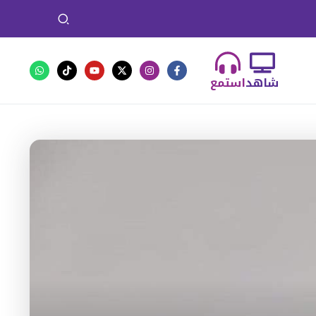
شاهد
استمع