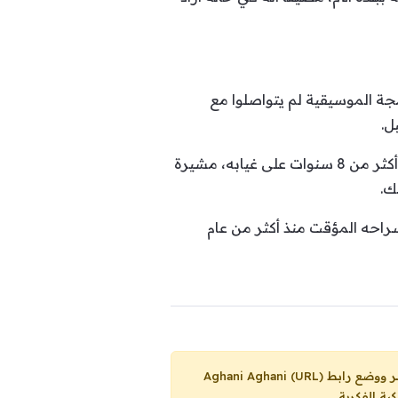
جة الموسيقية لم يتواصلوا مع
ووفقًا للمصادر، فإن لمجرد لم يُدرج في جدول أعماله للفترة المقبلة في المغرب، على الرغم من مرور أكثر من 8 سنوات على غيابه، مشيرة
ك.
احه المؤقت منذ أكثر من عام
Aghani Aghani (URL)
ية الفكرية.