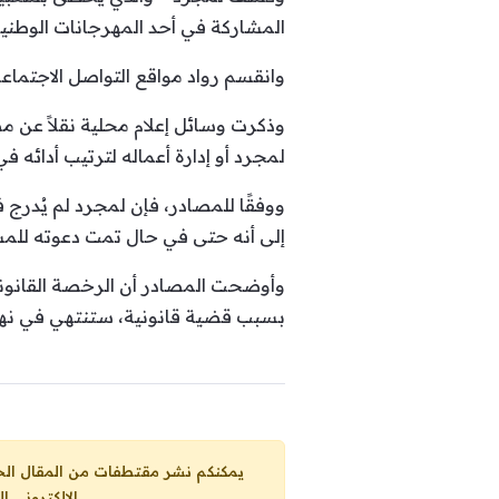
المشاركة في أحد المهرجانات الوطنية،
وانقسم رواد مواقع التواصل الاجتماع
وذكرت وسائل إعلام محلية نقلاً عن 
لمجرد أو إدارة أعماله لترتيب أدائه في دورتهم الـ19 المقبلة، التي ستنطلق في شه
إلى أنه حتى في حال تمت دعوته للمش
وأوضحت المصادر أن الرخصة القانوني
بسبب قضية قانونية، ستنتهي في نهاي
يمكنكم نشر مقتطفات من المقال الحاضر، ما حده الاقصى 25% من مجموع المقا
الإلكتروني ا