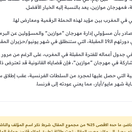
 فمهرجان موازين، يعد بالنسبة إليه الخيار الأفضل.
ي في المغرب بين مؤيد لهذه الحملة الرقمية ومعارض لها.
مصادر بأن مسؤولي إدارة مهرجان “موازين” والمسؤولين عن البرم
ر يونيو/حزيران المقبل.
اركة في مهرجان “موازين”، فإن قضاياه القانونية قد تعترض ذل
ة التي حصل عليها لمجرد من السلطات الفرنسية، عقب إطلاق سر
ة شهر مايو/أيار، مما يعني عودته إلى فرنسا.
ل، شرط: ذكر اسم المؤلف والناشر ووضع رابط
لذي يحيل الى مكان مصدر المقال، تحت طائلة تطبيق احكام قانون حماية الملك