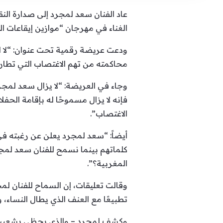
عاد الفنان سعد لمجرد إلى صدارة ال
الغناء في مهرجان “موازين إيقاعات ا
ودعت عريضة رقمية تحت عنوان: “لا ل
محاكمته من تهم الاغتصاب التي تطارده
وجاء في العريضة: “لا يزال سعد لمجر
فإنه لا يزال مسموحًا له بإقامة الح
الاغتصاب”.
أيضاً: “سعد لمجرد يعلن عن رغبته ف
كلماتهم بينما نسمح للفنان سعد لمجر
المغربية؟”.
وقالت تعليقات، إن السماح للفنان ل
تطبيعًا مع العنف الذي يطال النساء، و
وكشف لمجرد – والذي يحظى بشعبية واس