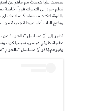
سمعت عليا تتحدث مع ماهر عن استيل
تدفع جود إلى التحرك فوراً، خاصة بع
بالقوة، لتكتشف مفاجأة صادمة: ناي مك
ويفتح الباب أمام مرحلة جديدة من الم
نشير إلى أنّ مسلسل “بالحرام” من بطو
مغنيّة، طوني عيسى، سينتيا كرم، وسام
وغيرهم.يُذكر أنّ مسلسل “بالحرام “من تألي