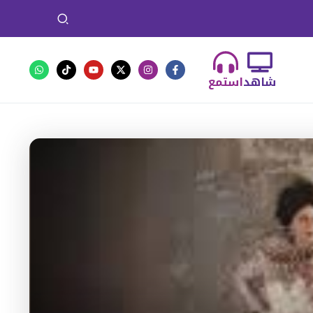
شاهد
استمع