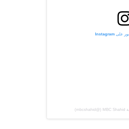
 Instagram
‎m‏)