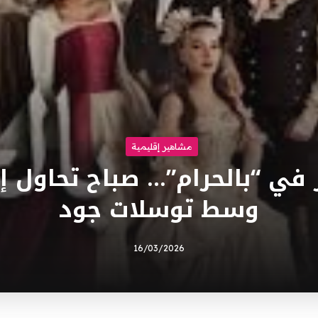
مشاهير إقليمية
ي “بالحرام”… صباح تحاول إن
وسط توسلات جود
16/03/2026