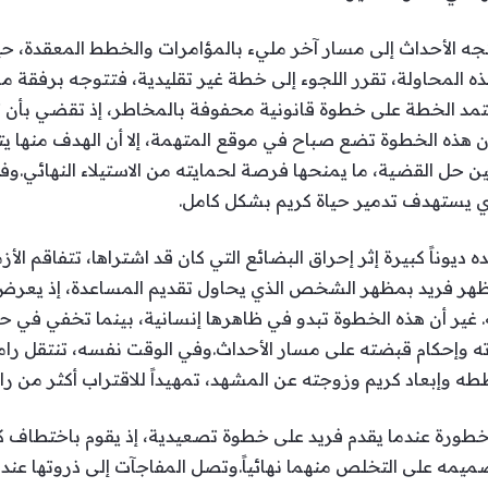
تتجه الأحداث إلى مسار آخر مليء بالمؤامرات والخطط المعقدة، 
ه المحاولة، تقرر اللجوء إلى خطة غير تقليدية، فتتوجه برفقة م
عتمد الخطة على خطوة قانونية محفوفة بالمخاطر، إذ تقضي بأن ت
ن هذه الخطوة تضع صباح في موقع المتهمة، إلا أن الهدف منها ي
ين حل القضية، ما يمنحها فرصة لحمايته من الاستيلاء النهائي.و
ي يستهدف تدمير حياة كريم بشكل كامل.
يوناً كبيرة إثر إحراق البضائع التي كان قد اشتراها، تتفاقم الأز
ظهر فريد بمظهر الشخص الذي يحاول تقديم المساعدة، إذ يعرض 
 غير أن هذه الخطوة تبدو في ظاهرها إنسانية، بينما تخفي في حقي
ته وإحكام قبضته على مسار الأحداث.وفي الوقت نفسه، تنتقل رام
وإبعاد كريم وزوجته عن المشهد، تمهيداً للاقتراب أكثر من راما 
طورة عندما يقدم فريد على خطوة تصعيدية، إذ يقوم باختطاف كر
 على التخلص منهما نهائياً.وتصل المفاجآت إلى ذروتها عندما 