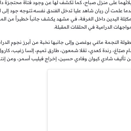
ائهما على منزل صباح، كما تكشف لها عن وجود فتاة محتجزة دا
دما علمت أن ريان شاهد عليا تدخل الفندق نفسه.تتوجه جود إلى 
بّلة اليدين داخل الغرفة، في مشهد يكشف جانباً خطيراً من المؤا
واجهات الدرامية في الحلقات المقبلة.
لة النجمة ماغي بوغصن وإلى جانبها نخبة من أبرز نجوم الدراما ا
 صبّاغ، رندة كعدي، تقلا شمعون، طارق تميم، إلسا زغيب، كارول ع
ف شادي كيوان وفادي حسين، إخراج فيليب أسمر، ومن إنتاج شركة s Production