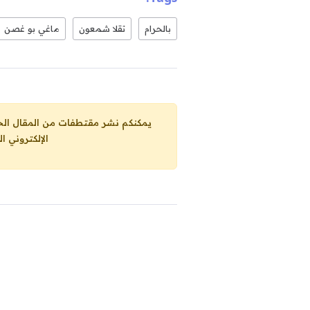
بالحرام
تقلا شمعون
ماغي بو غصن
يمكنكم نشر مقتطفات من المقال الحاضر، ما حده الاقصى 25% من مجموع المقا
الإلكتروني ا