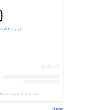
عرض هذا المنشور على
تمت مشاركة منشور بواسطة ‏‎MBC Shahid‎‏ (@‏bcshahid‎
Tags: