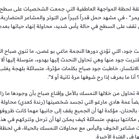
الحلقة لحظة المواجهة العاطفية التي جمعت الشخصيات على سطح
زهايمر” ، في مشهد حمل قدراً كبيراً من التوتر والمشاعر المتضار
قف على السطح في حالة يأس شديد، محاولة إنهاء حياتها بعدما 
 جود، التي تؤدي دورها النجمة ماغي بو غصن، ما تنوي صباح الق
اقتربت جود منها وهي تحاول التحدث إليها بهدوء، متوسلة إليها أل
الانكسار، خاطبت جود صباح بكلمات مؤثرة، متسائلة بلهجة يغلب ع
نا ما بعرف إذا رح شوفها مرة تانية أو لا”.
تحاول من خلالها التمسك بالأمل وإقناع صباح بأن وجودها ما زال
يضاً عمة هادي مارغو التي تجسد شخصيتها (رندة كعدي) محاولة ت
حنان، مؤكدة لها أن الجميع يقف إلى جانبها مهما كانت ظروفها 
 مكانتها بينهم، متسائلة كيف يمكن لها أن ترحل وتتركهم في ه
لت مشاعر الخوف واليأس مع محاولات التمسك بالحياة، في لحظ
 في الفترة الأخيرة.