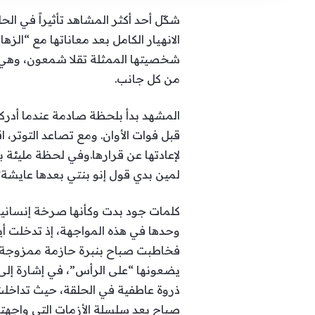
شكّل أحد أكثر المشاهد تأثيراً في 
الانهيار الكامل بعد معاناتها مع “ال
شخصيتها الممثلة تقلا شمعون، وهي ت
من كل جانب.
المشهد بدأ بلحظة صادمة عندما أدركت
قبل فوات الأوان. ومع تصاعد التوتر، 
لإعادتها عن قرارها.وفي لحظة مليئة ب
لمين بدي قول إنو بنتي بعدها عايشة؟ أ
كلمات جود بدت وكأنها صرخة إنسانية 
وحدها في هذه المواجهة، إذ تدخلت أ
فخاطبت صباح بنبرة حازمة ممزوجة بال
يضعونها “على الرأس”، في إشارة إلى
ذروة عاطفية في الحلقة، حيث تداخ
صباح بعد سلسلة الأزمات التي واجهتها