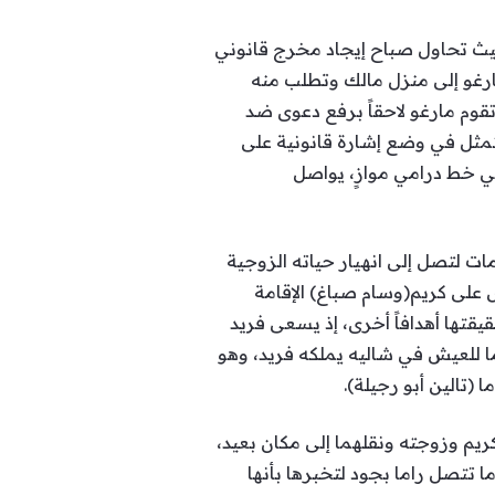
حيث تحاول صباح إيجاد مخرج قانوني
ارغو إلى منزل مالك وتطلب منه
قوم مارغو لاحقاً برفع دعوى ضد
تمثل في وضع إشارة قانونية على
في خط درامي موازٍ، يواصل
مات لتصل إلى انهيار حياته الزوجية
على كريم(وسام صباغ) الإقامة
قتها أهدافاً أخرى، إذ يسعى فريد
ا للعيش في شاليه يملكه فريد، وهو
(تالين أبو رجيلة).
يم وزوجته ونقلهما إلى مكان بعيد،
تتصل راما بجود لتخبرها بأنها