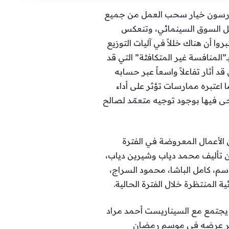
 يدرسون خيار سحب العمل من جميع
اخل السوق السينمائي، وتنعكس
 أن هناك خللاً في آليات التوزيع
لمنافسة غير المتكافئة” التي قد
ثار تفاعلاً واسعاً عبر حسابه
اعتبره ممارسات تؤثر على أداء
ى فيها بوجود توجيه متعمّد لصالح
 الأعمال المعروضة في الفترة
من تأليف محمد دياب وشيرين دياب،
م، كامل الباشا، محمود السراج،
المنتظرة خلال الفترة الحالية.
 يجتمع مع السيناريست أحمد مراد
تظر عرضه في موسم رمضان