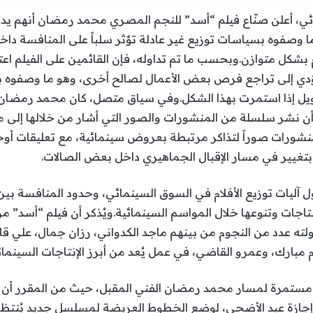
ائي، أعلن صنّاع فيلم “أسد” للنجم المصري محمد رمضان أنهم
ا وصفوه بسياسات توزيع غير عادلة تؤثر سلباً على المنافسة د
ل متوازن.وبحسب ما تم تداوله، فإن القائمين على الفيلم اعتبروا
دي إلى تراجع فرص بعض الأعمال لصالح أخرى، وهو ما وصفوه بـ”ا
ل إذا استمرت بهذا الشكل.وفي سياق متصل، كان محمد رمضان قد أ
 نشر سلسلة من المنشورات والصور التي أشار من خلالها إلى ما 
نشورات صوراً لتذاكر مرتبطة بعروض سينمائية، مع تعليقات أوح
بتغيير في مسار الإقبال الجماهيري داخل بعض الصالات.
ل آليات توزيع الأفلام في السوق السينمائي، وحدود المنافسة بين
اجات وتنوعها خلال المواسم السينمائية.ويُذكر أن فيلم “أسد” 
ه عدد من النجوم من بينهم ماجد الكدواني، رزان جمال، علي قاس
رك، وعمرو القاضي، في عمل يُعد من أبرز الإنتاجات السينمائية 
ات مستمرة لمسار محمد رمضان الفني المقبل، حيث من المقرر أن
 إجازة عيد الأضحى، لوضع الخطوط العريضة لمسلسل جديد يُن