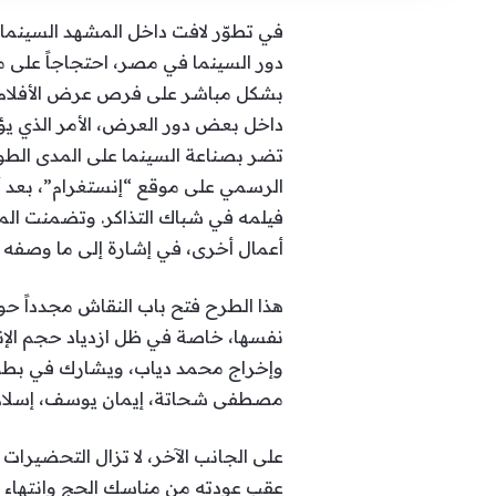
في تطوّر لافت داخل المشهد السينم
دور السينما في مصر، احتجاجاً على م
بشكل مباشر على فرص عرض الأفلام بشك
داخل بعض دور العرض، الأمر الذي يؤ
تضر بصناعة السينما على المدى الطوي
الرسمي على موقع “إنستغرام”، بعد أن
فيلمه في شباك التذاكر. وتضمنت الم
أعمال أخرى، في إشارة إلى ما وصفه 
هذا الطرح فتح باب النقاش مجدداً حو
نفسها، خاصة في ظل ازدياد حجم الإنت
وإخراج محمد دياب، ويشارك في بطولت
مصطفى شحاتة، إيمان يوسف، إسلام مبا
على الجانب الآخر، لا تزال التحضير
عقب عودته من مناسك الحج وانتهاء