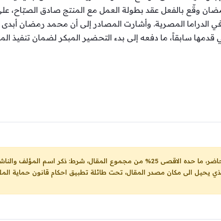
ن وقّع بالفعل عقد بطولة العمل مع المنتج صادق الصبّاح، على 
ي الدراما المصرية. وأشارت المصادر إلى أن محمد رمضان أبدى ا
التي قدمها سابقاً، ما دفعه إلى بدء التحضير المبكر لضمان تنفيذ 
ل، شرط: ذكر اسم المؤلف والناشر ووضع رابط
لذي يحيل الى مكان مصدر المقال، تحت طائلة تطبيق احكام قانون حماية الملك