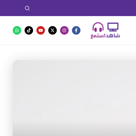
شاهد
استمع