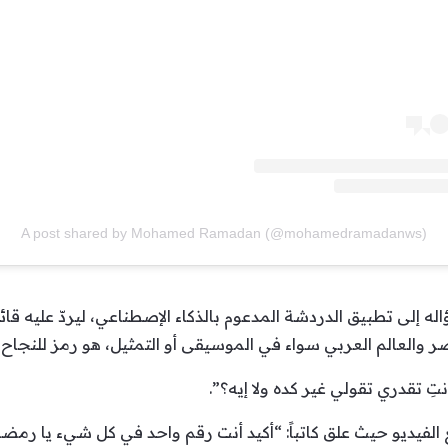
A post shared by Mohamed Ramadan (@mohamedramadanws)
لى تطبيق الدردشة المدعوم بالذكاء الإصطناعي، ليردّ عليه قائلاً
والعالم العربي سواء في الموسيقى أو التمثيل، هو رمز للنجاح وال
تِ تقدري تقولي غير كده ولا إيه؟”.
فيديو حيث علق كاتباً: “أكيد أنت رقم واحد في كل شيء يا رمضا