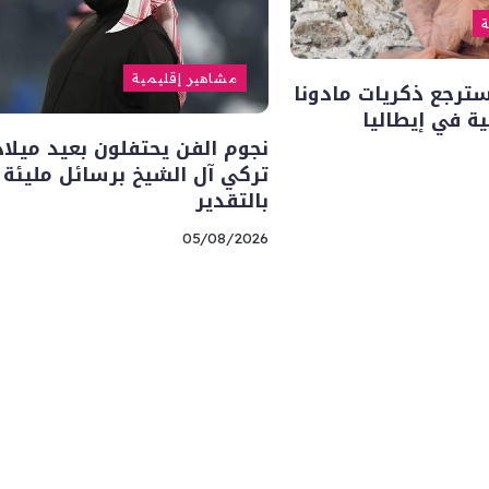
ة
مشاهير إقليمية
سترجع ذكريات مادونا
ة في إيطاليا
نجوم الفن يحتفلون بعيد ميلاد
تركي آل الشيخ برسائل مليئة
بالتقدير
05/08/2026