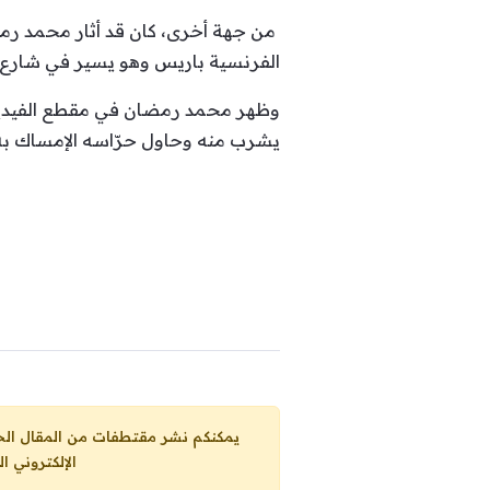
من جهة أخرى، كان قد أثار محمد رمضا
الفرنسية باريس وهو يسير في شارع ش
وظهر محمد رمضان في مقطع الفيديو ا
يشرب منه وحاول حرّاسه الإمساك به 
يمكنكم نشر مقتطفات من المقال الحاضر، ما حده الاقصى 25% من مجموع المقا
الإلكتروني ا