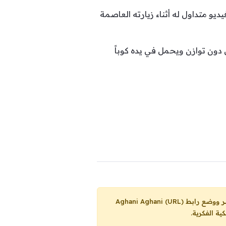
يو متداول له أثناء زيارته العاصمة
ون توازن ويحمل في يده كوباً
Aghani Aghani (URL)
ية الفكرية.