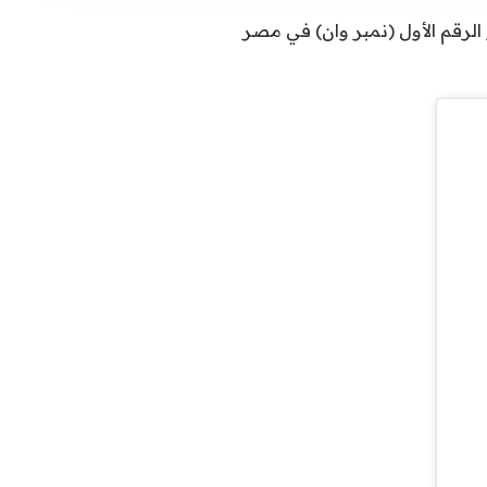
ن مقطع فيديو له، سأل فيه الذكاء الاصطناعي “Chat GPT” عمن هو الرقم الأول (نمبر وان) في مصر