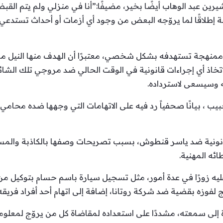
ين عبد الوهاب أيضًا بخير، مضيفًا:”أنا في منزلي ولم يتم القب
طلاقًا لما يروّجه البعض من وجود أي أزمات أو أحداث تستدعي ال
ة ممنهجة تستهدفه بشكل شخصي، معتبرًا أن الهدف منها النيل 
تخاذ أي إجراءات قانونية في الوقت الحالي ضد مروجي تلك الشائعات 
ه وسيسعى لاسترداده.
 ، بيانًا صحفياً رد فيه على الاتهامات التي وجهها ضده محامي
انونية ضد ياسر قنطوش، بسبب تصريحات وصفها بالكاذبة والمس
ائه المهنية.
ه زورًا في عدة أمور، مثل تسجيل سيارة باسم حسام بتوكيل من
لفوزه بقضية ضد شركة روتانا، إضافة إلى اتهام أحد أفراد فريقه
إلى سمعته، مشددًا على استعداده لمقاضاة كل من يروّج لمعلوما