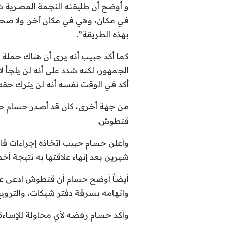
و أوضح أن طليقته النجمة المصرية شير
في مكان، وهي في مكان آخر. ولا صحة إ
بهذه الطريقة”.
كما أكد حبيب أنه يرى أن هناك حمل
الجمهور، لكنه شدد على أنه لن يلجأ لا
أكد في الوقت نفسه أنه لن يترك حق
من جهة أخرى، كان قد أصدر حسام حبيب
قنطوش.
وأعلن حسام حبيب اتخاذه إجراءات ق
شيرين بعد إنهاء علاقتها به نتيجة أخط
أيضاً أوضح حسام أن قنطوش ادعى علي
واتهامه بسرقة دفتر شيكات، والترويج 
وأكد حسام رفضه لأي محاولة للإساءة 