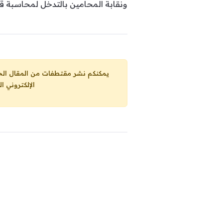
ونقابة المحامين بالتدخل لمحاسبة 
يمكنكم نشر مقتطفات من المقال الحاضر، ما حده الاقصى 25% من مجموع المقا
الإلكتروني ا