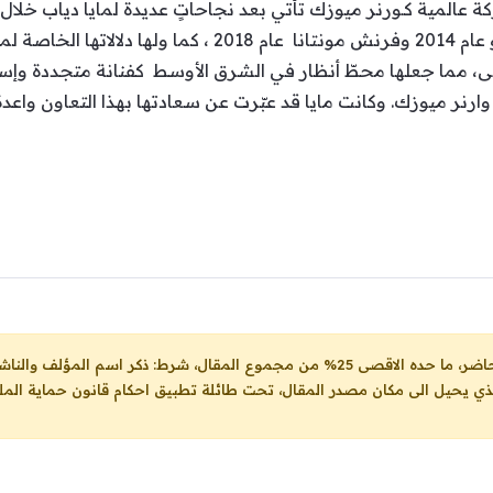
ركة عالمية كـورنر ميوزك تأتي بعد نجاحاتٍ عديدة لمايا دياب خلا
النجوم العالميين مثل جيسون ديرولو عام 2014 وفرنش مونتانا ع
، مما جعلها محطّ أنظار في الشرق الأوسط كفنانة متجددة وإست
ارنر ميوزك. وكانت مايا قد عبّرت عن سعادتها بهذا التعاون واع
ل، شرط: ذكر اسم المؤلف والناشر ووضع رابط
لذي يحيل الى مكان مصدر المقال، تحت طائلة تطبيق احكام قانون حماية الملك