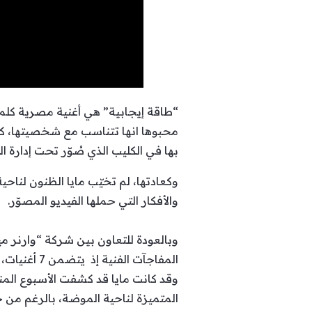
“طاقة إيجابية” هي أغنية مصرية كلمات
محبوها انها تتناسب مع شخصيتها، كما
بها في الكليب الذي صُوّر تحت إدارة 
وكعادتها، لم تخيّب مايا الظنون لناحية ا
والأفكار التي حملها الفيديو المصوّر.
المفاجآت الفنية إذ يتضمن 7 أغنيات، ستصدر 5 منها قريبًا أمّا الأغنيتين المتبقيتين فتطرحهما في وقت لاحق هذا العام.
وقد كانت مايا قد كشفت الأسبوع ال
المتميزة لناحية الموضة، بالرغم من 