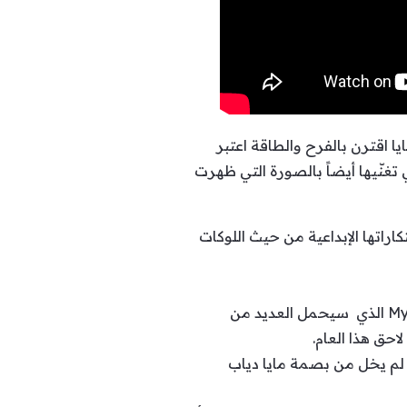
ا اقترن بالفرح والطاقة اعتبر
غنّيها أيضاً بالصورة التي ظهرت
بتكاراتها الإبداعية من حيث اللوكات
وبالعودة للتعاون بين شركة “وارنر ميوزيك” ومايا دياب، تجدر الإشارة بأنه سيتم إطلاق ألبوم MyMayaV الذي سيحمل العديد من
لم يخل من بصمة مايا دياب