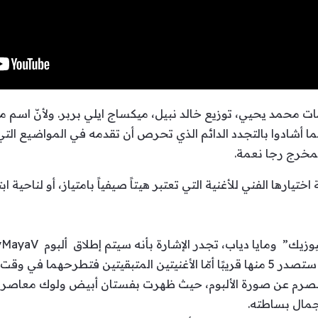
 محمد يحيي، توزيع خالد نبيل، ميكساج ايلي بربر. ولأنّ اسم ماي
 أشادوا بالتجدد الدائم الذي تحرص أن تقدمه في المواضيع التي ت
المخرج رجا نعمة.
ختيارها الفني للأغنية التي تعتبر هيتاً صيفياً بامتياز، أو لناحية ا
منصرم عن صورة الألبوم، حيث ظهرت بفستان أبيض ولوك معاصر 
جمال بساطته.