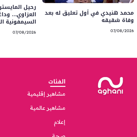
رحيل المايسترو
محمد هنيدي في أول تعليق له بعد
العزاوي… وداعً
وفاة شقيقه
السيمفونية الع
07/08/2026
07/08/2026
الفئات
مشاهير إقليمية
مشاهير عالمية
إعلام
صحة