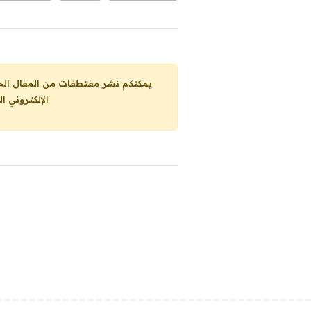
يمكنكم نشر مقتطفات من المقال الحاضر، ما حده الاقصى 25% من مجموع المقا
الإلكتروني ا