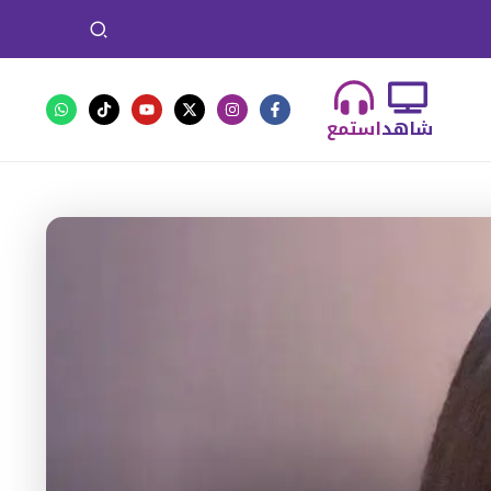
شاهد
استمع