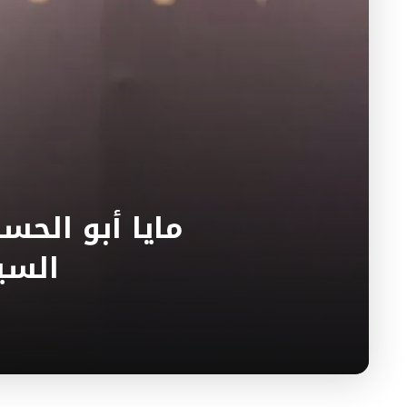
مايا أبو الح
السي