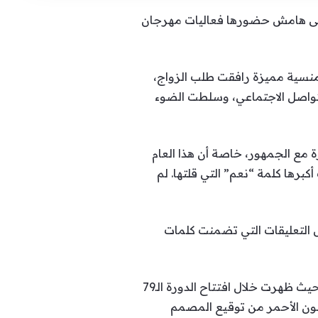
مدينة كان الفرنسية على هامش حضورها فعاليات مهرجان
نسية مميزة رافقت طلب الزواج،
لتواصل الاجتماعي، وسلطت الضوء
 مع الجمهور، خاصة أن هذا العام
برها كلمة “نعم” التي قلتها. لم
ل التعليقات التي تضمنت كلمات
نشير إلى أنّ عرض الزواج الذي تلقته مايا أبو الحسن جاء على هامش فعاليات مهرجان كان السينمائي حيث ظهرت خلال افتتاح الدورة الـ79
ارت إطلالة باللون الأحمر من توقيع المصمم