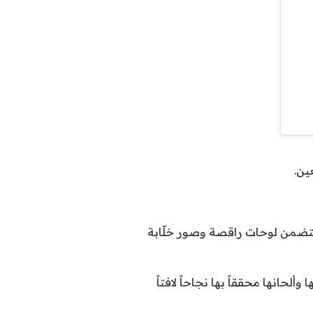
ين.
 يتضمن لوحات راقصة وصور خلّابة
لحانها محققاً بها نجاحاً لافتاً