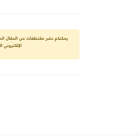
يمكنكم نشر مقتطفات من المقال الحاضر، ما حده الاقصى 25% من مجموع المقا
الإلكتروني ا