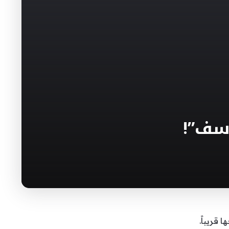
اسف”!
قريباً.