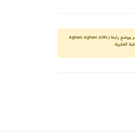
Aghani Aghani (URL)
ية الفكرية.