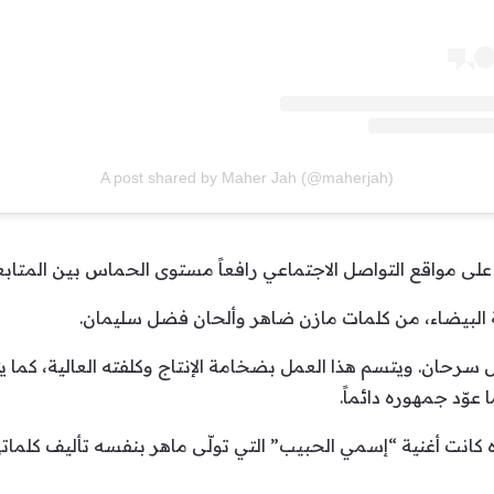
A post shared by Maher Jah (@maherjah)
 على مواقع التواصل الاجتماعي رافعاً مستوى الحماس بين المتابع
 البيضاء، من كلمات مازن ضاهر وألحان فضل سليمان.
 سرحان. ويتسم هذا العمل بضخامة الإنتاج وكلفته العالية، كما
ا عوّد جمهوره دائماً.
كانت أغنية “إسمي الحبيب” التي تولّى ماهر بنفسه تأليف كلماتها وأ