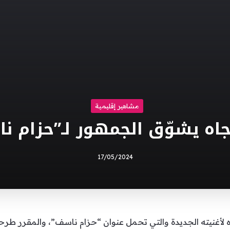
مشاهير إقليمية
اه يشوّق الجمهور لـ”حزام ن
17/05/2024
 لأغنيته الجديدة والتي تحمل عنوان “حزام ناسف”، والمقرر طرحها 