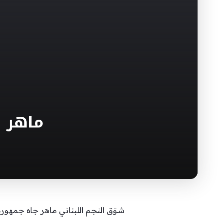
ماهر ج
شوّق النجم اللبناني ماهر جاه جمهوره