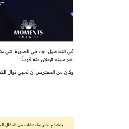
آخر سيتم الإعلان عنه قريباً”.
وكان من المفترض أن تحيي نوال الكويتية هذا الحفل في 10 نيسان / أبريل على مس
يمكنكم نشر مقتطفات من المقال الحاضر، ما حده الاقصى 25% من مجموع المقا