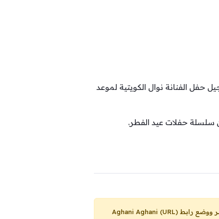
ملة التالية:”لأسباب فنية تم تأجيل حفل الفنانة نوال الكويتية لموعد
Aghani Aghani (URL)