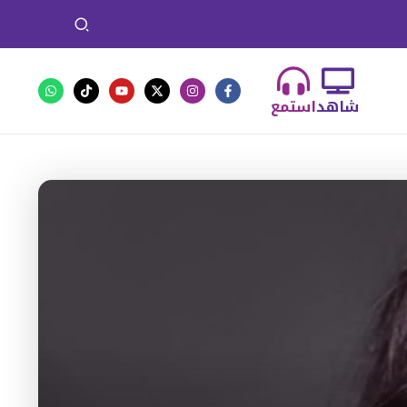
شاهد
استمع