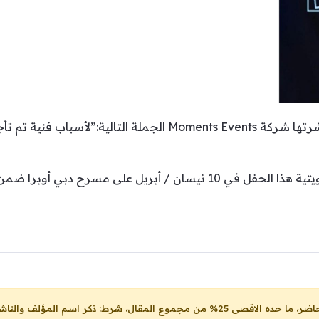
في التفاصيل، جاء في الصورة التي نشرتها شركة Moments Events الج
رح دبي أوبرا ضمن سلسلة حفلات عيد الفطر.
ل، شرط: ذكر اسم المؤلف والناشر ووضع رابط