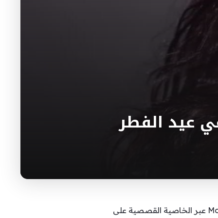
ي عيد الفطر
تم الإعلان عن تأجيل حفل قيثارة الخليج نوال الكويتية في عيد الفطر حيث نشرت شركة Moments Events عبر الخاصية القصصية على