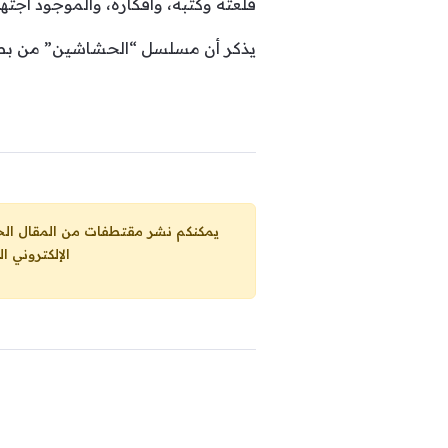
قلعته وكتبه، وأفكاره، والموجود اجتها
يذكر أن مسلسل “الحشاشين” من بطولة
يمكنكم نشر مقتطفات من المقال الحاضر، ما حده الاقصى 25% من مجموع المقا
الإلكتروني ا