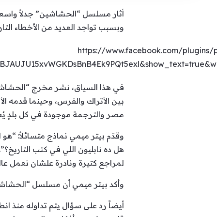
أثار مسلسل “الحشاشين” جدلاً واسعاً
وبسبب تواجد العديد من الأخطاء التار
https://www.facebook.com/plugins/p
CBJAUJU15xvWGKDsBnB4Ek9PQt5exl&show_text=true&w
في هذا السياق، نشر مخرج “الحشاشي
بين الأتراك والفرس، وحينما قدمه الأ
مصر والترجمة موجودة في كل بلدٍ يُ
وقدّم بيتر ميمي نماذج متسائلاً: “هو
هل ده نابليون اللي في كتب التاريخ؟
لمراجع كتيرة ونادرة علشان نعمل ع
وأكد بيتر ميمي أن مسلسل “الحشاشين
أيضاً رد على سؤال يتم تداوله منذ 