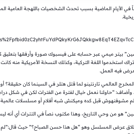
 في الأيام الماضية بسبب تحدث الشخصيات باللهجة العامية المص
يخية.
sts%2Fpfbid0zC2yhtFuYdPQkyKrG6JQkkgw8EqT4EZqvTc
ن” بيتر ميمي عبر حسابه على فيسبوك صورة وأرفقها بتعليق كت
تراك استخدموا اللغة التركية، وكذلك النسخة الأمريكية منه كانت ب
عرض فيه العمل.
 المخرج العالمي تارنتينو لما قتل هتلر في السينما كان حقيقة؟ أو
”. وأضاف: “حاولنا نعمل خيال لفترة من الفترات لكن في شكل درام
الم مشوفنهوش قبل كده وميكنش شبه أفلام أو مسلسلات عالمية”
” هو من وحي التاريخ، وهذا مكتوب نصاً في التترات أي أنه ليس
انطلاق عرض المسلسل وهو “هل هذا حسن الصباح؟” حيث قال:”لم يت