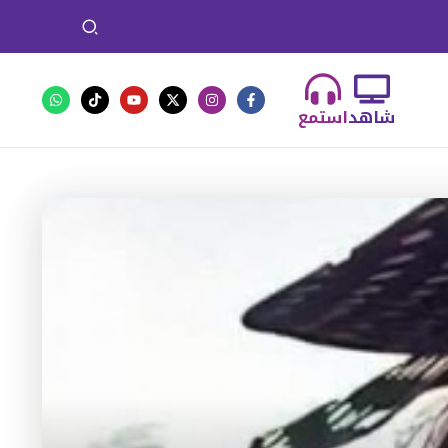
شاهد
استمع