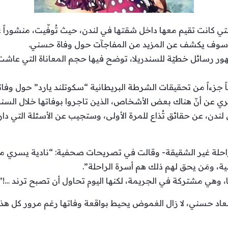
ي كانت تقيم معها داخل شقتها في لندن، حيث تُوفّيت، منشوراً ع
اً سوف يكشف عن المزيد من المفاجآت حول وفاة حسني.
 رسائل خطيّة للسندريلا، توضح فيها حجم المعاناة التي عاشت في
جزءاً من تحقيقات الشرطة البريطانية “سكوتلند يارد” حول وفاته
ري عن أنّ هناك بعض الأشخاص، الذين تاجروا بوفاتها خلال الس
 لندن، عن حقائق تُذاع للمرة الأولى، وستجيب عن الأسئلة التي د
راحلة غير الشقيقة- وقالت في تصريحات صحفية: “نادية يسري م
، ومَن يحق لهم ذلك هم أسرة الراحلة”.
، وهي مشتركة في الجريمة، لكنها اليوم تحاول أن تصبح ترند …!”
عاد حسني، لا زال الغموض يحيط بواقعة وفاتها رغم مرور كل ه