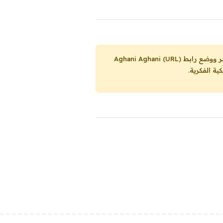
Aghani Aghani (URL)
ية الفكرية.