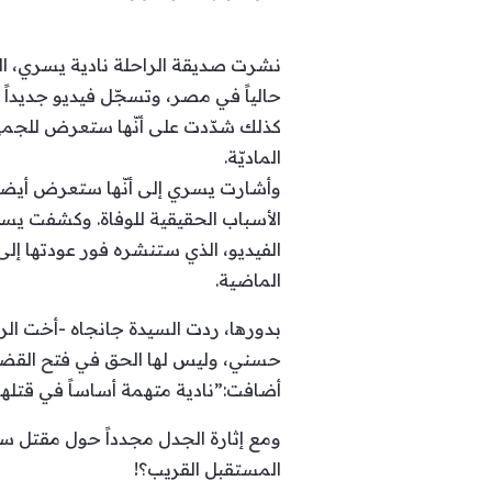
نشرت صديقة الراحلة نادية يسري، الت
حالياً في مصر، وتسجّل فيديو جديد
كذلك شدّدت على أنّها ستعرض للجمهور
الماديّة.
وأشارت يسري إلى أنّها ستعرض أيضاً 
الأسباب الحقيقية للوفاة. وكشفت يس
الفيديو، الذي ستنشره فور عودتها إلى
الماضية.
بدورها، ردت السيدة جانجاه -أخت ال
حسني، وليس لها الحق في فتح القضية
أضافت:”نادية متهمة أساساً في قتلها
ومع إثارة الجدل مجدداً حول مقتل س
المستقبل القريب؟!