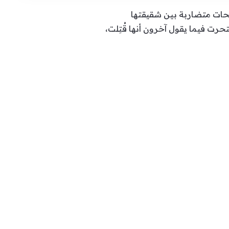
يحات متضاربة بين شقيقتها
 2001 إذ تفيد بعض الأطراف بأنها انتحرت فيما يقول آخرون أنها قُتِلت،