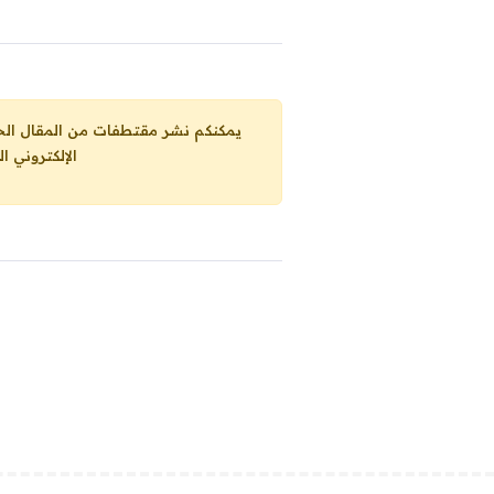
يمكنكم نشر مقتطفات من المقال الحاضر، ما حده الاقصى 25% من مجموع المقا
الإلكتروني ا