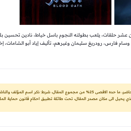
 عشر حلقات، يلعب بطولته النجوم باسل خياط، نادين تحسين بك، 
ل، شرط: ذكر اسم المؤلف والناشر ووضع رابط
لذي يحيل الى مكان مصدر المقال، تحت طائلة تطبيق احكام قانون حماية الملك