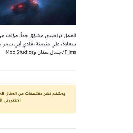
العمل تراجيدي مشوّق جداً، مؤلف من
Films/جمال سنان وMbc Studios.
يمكنكم نشر مقتطفات من المقال الحاضر، ما حده الاقصى 25% من مجموع المقا
الإلكتروني ا