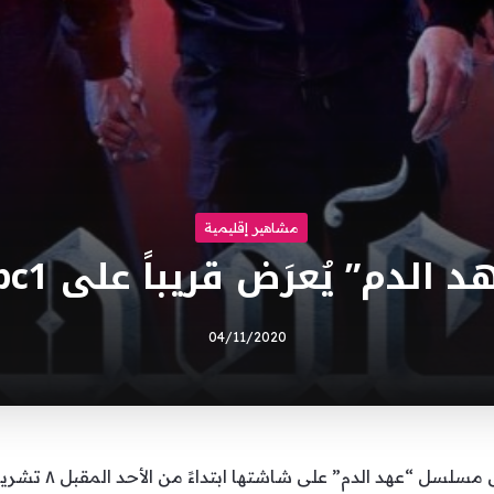
مشاهير إقليمية
د الدم” يُعرَض قريباً على Mbc1
04/11/2020
أعلنت محطة Mbc 1 ع