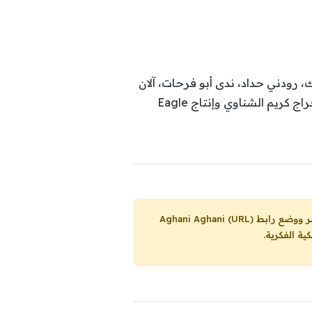
رودني حداد، ندى أبو فرحات، آلان
سعادة، علي منيمنة، فادي أبي سمرا، وسام فارس، رودريغ سليمان وغيرهم، تأليف إياد أبو الشامات، إخراج كريم الشناوي وإنتاج Eagle
Aghani Aghani (URL)
ية الفكرية.