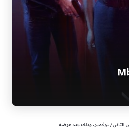
ن انطلاق عرض مسلسل “عهد الدم” على شاشتها ابتداءً من الأحد المقبل ٨ تشرين الثاني/ نوفمبر، وذلك بعد عرضه