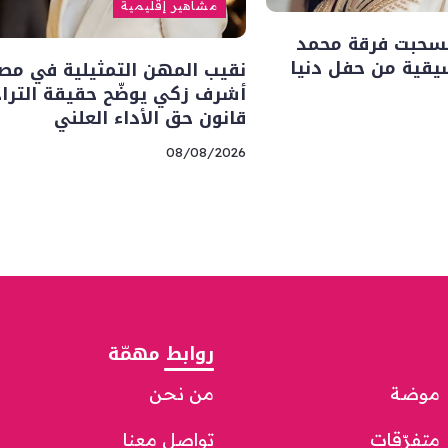
مشاهير إقليمية
نسحبت فرقة محمد
يقية من حفل دنيا
نقيب المهن التمثيلية في مص
أشرف زكي يوضّح حقيقة الترا
قانون حق الأداء العلني
08/08/2026
روابط مهمّة
موضة
من نحن
متفرّقات
تواصل معنا