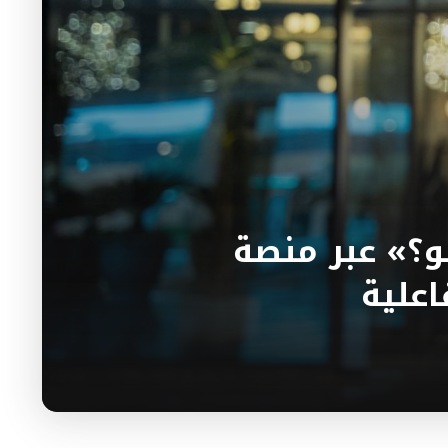
و؟» عبر منصة
اعلية