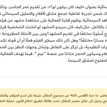
14 مايو فعالية سينمائية بعنوان «كيف كان بيكون لو؟»، من تقديم عمر الج
اعة 8:00 مساءً حتى 9:30 مساءً، ضمن تجربة تفاعلية تجمع عشاق الأفلام والتحلي
د السينمائية .وتقوم فكرة الفعالية على مشاهدة مشهد من فيلم 
ث بالكامل، مثل:كيف كان سيبدو المشهد لو اتخذت الشخصية قرارًا
ج أسلوبًا مختلفًا في تقديم المشهد؟ومن بين الأمثلة المطروحة
 مشاهده مسارًا مختلفًا؟ وهل كان ذلك سيغيّر الفيلم فعلًا أم أن قوته 
رات التقليدية، بل تركّز على التفاعل وتبادل وجهات النظر بين الح
أفلام.وسيكون الحجز متاحًا عبر منصة “ميم ”، فيما تهدف الفعالي
لمفتوح لعشاق السينما.
ل، شرط: ذكر اسم المؤلف والناشر ووضع رابط
لذي يحيل الى مكان مصدر المقال، تحت طائلة تطبيق احكام قانون حماية الملك