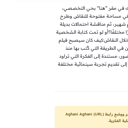
اسر، وذلك في مقر “هنا” بحي التخصصي،
ل السينمائي في مساحة مفتوحة للنقاش وطرح
شهير، ثم مناقشة احتمالات بديلة
 مختلفًا؟أو لو تمت كتابة الشخصية
 خلال النقاش:كيف كان سيصبح فيلم
تكمن في الطريقة التي كُتب بها منذ
ضور، مستندة إلى الفكرة التي تراود
ة إلى تقديم تجربة سينمائية مختلفة
Aghani Aghani (URL)
ية الفكرية.