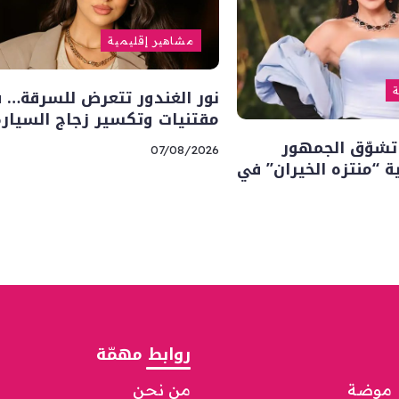
مشاهير إقليمية
نور الغندور تتعرض للسرقة… 
ة
مقتنيات وتكسير زجاج السيارة
تشوّق الجمهور
07/08/2026
“منتزه الخيران” في
روابط مهمّة
موضة
من نحن