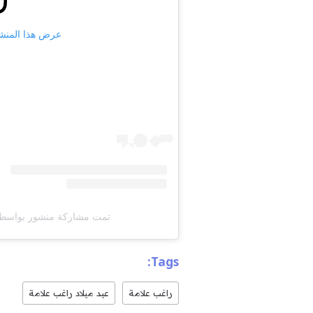
عرض هذا المنشور على
تمت مشاركة منشور بواسطة ‏‎Jihan Alama‎‏ (@‏ihanalama‎
Tags:
راغب علامة
عيد ميلاد راغب علامة