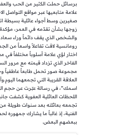
برسائل حملت الكثير من الحب والعفوي
علامة متابعيها عبر مواقع التواصل ا
صغيرين وسط أجواء عائلية بسيطة ات
زوجها بشأن تقدّمه في العمر، مؤكدة 
والشخص الذي يقف دائماً وراء سعادت
رومانسية لاقت تفاعلاً واسعاً من الج
اختار لؤي علامة أسلوباً مختلفاً في م
الفاخر الذي تزداد قيمته مع مرور السن
مجموعة صور تحمل طابعاً عاطفياً وحن
العلاقة القريبة التي تجمعهما اليوم
اسمك”، في رسالة عبّرت عن حجم الفخر
اللحظات العائلية العفوية كشفت جانبا
تجمعه بعائلته بعد سنوات طويلة من ال
الفنية، إذ غالباً ما يشارك جمهوره 
ببعضهم البعض.