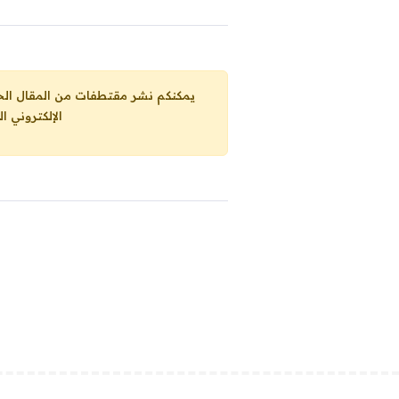
يمكنكم نشر مقتطفات من المقال الحاضر، ما حده الاقصى 25% من مجموع المقا
الإلكتروني ا