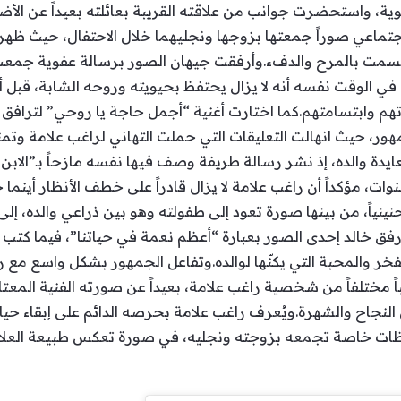
ة، واستحضرت جوانب من علاقته القريبة بعائلته بعيداً عن الأض
لاجتماعي صوراً جمعتها بزوجها ونجليهما خلال الاحتفال، حيث ظهر
سمت بالمرح والدفء.وأرفقت جيهان الصور برسالة عفوية جمعت 
في الوقت نفسه أنه لا يزال يحتفظ بحيويته وروحه الشابة، قبل أن
هم وابتسامتهم.كما اختارت أغنية “أجمل حاجة يا روحي” لترافق 
مهور، حيث انهالت التعليقات التي حملت التهاني لراغب علامة وتم
عايدة والده، إذ نشر رسالة طريفة وصف فيها نفسه مازحاً بـ”الابن 
وات، مؤكداً أن راغب علامة لا يزال قادراً على خطف الأنظار أينم
ينياً، من بينها صورة تعود إلى طفولته وهو بين ذراعي والده، 
.وأرفق خالد إحدى الصور بعبارة “أعظم نعمة في حياتنا”، فيما ك
 والمحبة التي يكنّها لوالده.وتفاعل الجمهور بشكل واسع مع رس
ً مختلفاً من شخصية راغب علامة، بعيداً عن صورته الفنية المعتاد
نجاح والشهرة.ويُعرف راغب علامة بحرصه الدائم على إبقاء حياته 
لحظات خاصة تجمعه بزوجته ونجليه، في صورة تعكس طبيعة العلاقة ا