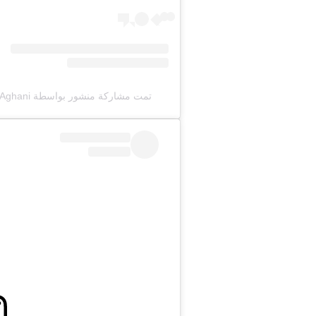
تمت مشاركة منشور بواسطة ‏‎Aghani Aghani – أغاني أغاني‎‏ (@‏‎aghaniaghani‎‏)