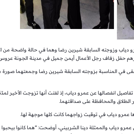
رو دياب وزوجته السابقة شيرين رضا وهما في حالة واضحة من الا
م حفل زفاف رجل الأعمال أيمن جميل في مدينة الجونة عروس ا
تقى في المناسبة بزوجته السابقة شيرين رضا وجمعتهما صورة ممي
صيل انفصالها عن عمرو دياب، إذ لفتت أنها تزوجت الأخير لمدّة
رار الطلاق والمحافظة على صداقتهما.
ها عمرو دياب في توقيت زواجهما كانت كلها موجهة لها.
عمرو دياب والممثلة دينا الشربيني، أوضحت: “هما كانوا بيحب