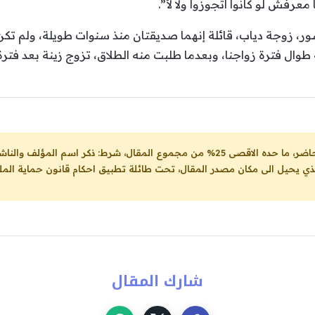
عرفش لو كانوا اتجوزوا ولا لأ”.
ور، زوجة دياب، قائلة إنهما صديقتان منذ سنوات طويلة، ولم تكن
طوال فترة زواجنا، وبعدما طلبت منه الطلاق، تزوج زينة بعد فترة
ل، شرط: ذكر اسم المؤلف والناشر ووضع رابط
لذي يحيل الى مكان مصدر المقال، تحت طائلة تطبيق احكام قانون حماية الملك
شارك المقال