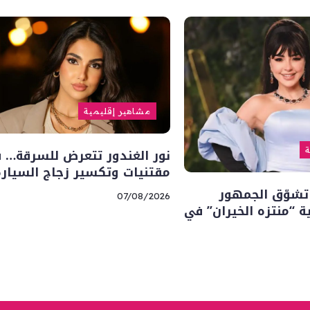
مشاهير إقليمية
نور الغندور تتعرض للسرقة… 
ة
مقتنيات وتكسير زجاج السيارة
تشوّق الجمهور
07/08/2026
“منتزه الخيران” في