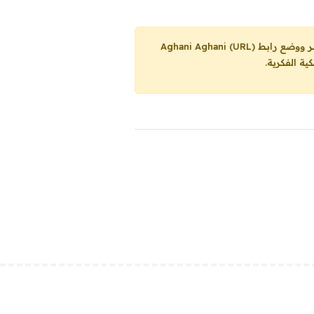
Aghani Aghani (URL)
ية الفكرية.