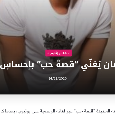
مشاهير إقليمية
ن يُغنّي “قصة حب” بإحساس
24/12/2020
 الجديدة “قصة حب” عبر قناته الرسمية على يوتيوب، بعدما كان ق