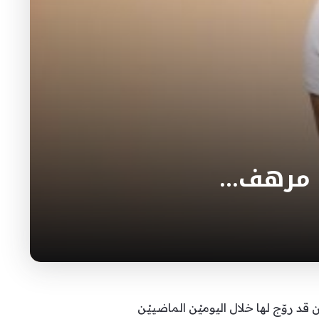
ٍ مرهف…
د روّج لها خلال اليوميْن الماضييْن