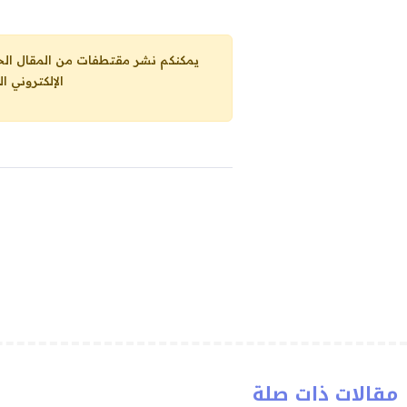
يمكنكم نشر مقتطفات من المقال الحاضر، ما حده الاقصى 25% من مجموع المقا
الإلكتروني ا
مقالات ذات صلة