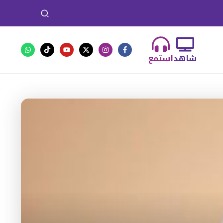
شاهد
استمع