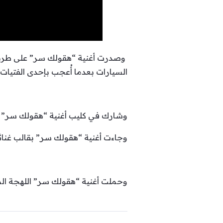
وصدرت أغنية “هقولك سر” على طريق
السيارات بعدما أُعجب بإحدى الفتيات.
وشارك في كليب أغنية “هقولك سر” أ
وجاءت أغنية “هقولك سر” بقالب غنائ
وحملت أغنية “هقولك سر” اللهجة ال