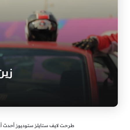
زين
طرحت لايف ستايلز ستوديوز أحدث أغن