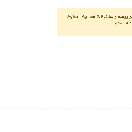
Aghani Aghani (URL)
ية الفكرية.