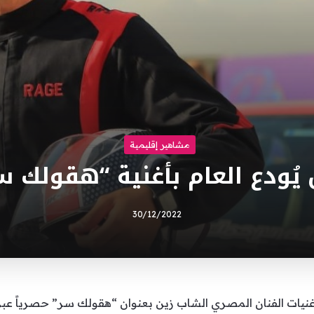
مشاهير إقليمية
 يُودع العام بأغنية “هقولك س
30/12/2022
يات الفنان المصري الشاب زين بعنوان “هقولك سر” حصرياً عبر 