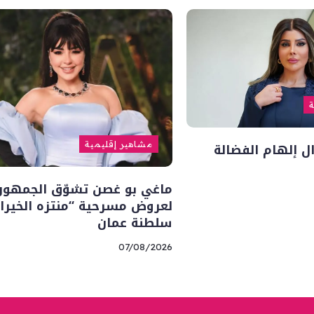
ة
ل إلهام الفضالة
مشاهير إقليمية
ماغي بو غصن تشوّق الجمهور
لعروض مسرحية “منتزه الخيرا
سلطنة عمان
07/08/2026