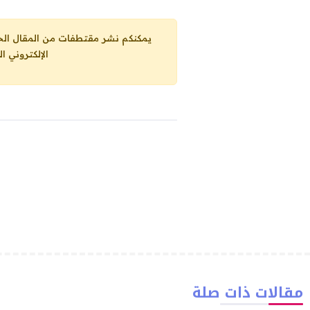
يمكنكم نشر مقتطفات من المقال الحاضر، ما حده الاقصى 25% من مجموع المقا
الإلكتروني ا
مقالات ذات صلة