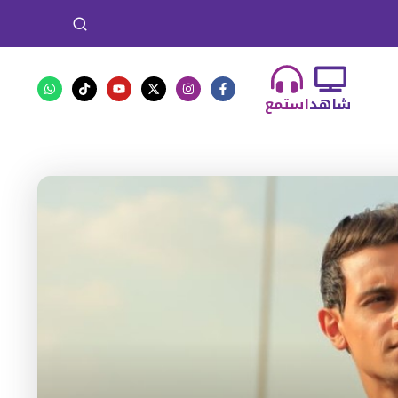
شاهد
استمع