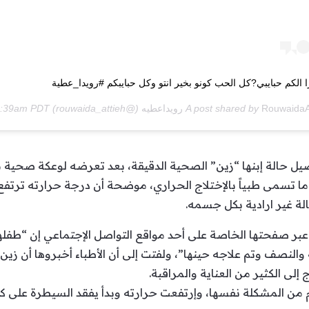
الكم حبايبي?كل الحب كونو بخير انتو وكل حبايبكم #رويدا_عطية
Rouwai رويداعطيه
A post shared by
(@rouwaida_attieh) on
14, 2020 at 8:39am PDT
صيل حالة إبنها “زين” الصحية الدقيقة، بعد تعرضه لوعكة صحية م
ي ما تسمى طبياً بالإختلاج الحراري، موضحة أن درجة حرارته ترتف
لة غير ارادية بكل جسمه.
بر صفحتها الخاصة على أحد مواقع التواصل الإجتماعي إن “طفلها
ة والنصف وتم علاجه حينها”، ولفتت إلى أن الأطباء أخبروها أن 
ام من المشكلة نفسها، وإرتفعت حرارته وبدأ يفقد السيطرة على 