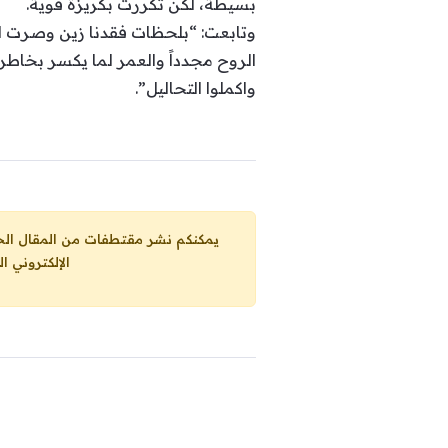
بسيطة، لكن تكررت بكريزة قوية.
وتابعت: “بلحظات فقدنا زين وصرت امش
الروح مجدداً والعمر لما يكسر بخا
واكملوا التحاليل”.
يمكنكم نشر مقتطفات من المقال الحاضر، ما حده الاقصى 25% من مجموع المقا
الإلكتروني ا