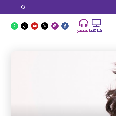
شاهد
استمع