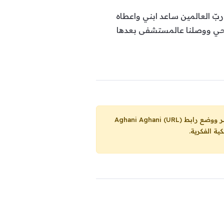
بّ العالمين ساعد ابني واعطاه
وحي ووصلنا عالمستشفى بعدها
Aghani Aghani (URL)
ية الفكرية.