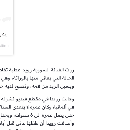
شكرا 
daAttieh
روت الفنانة السورية رويدا عطية تفا
الحالة التي يعاني منها بالوراثة، وه
ويسيل الزبد من فمه، وتصبح لديه حا
وقالت رويدا في مقطع فيديو نشرته ع
في ألمانيا، وكان عمره لا يتعدى السن
حتى يصل عمره الى 6 سنوات، ويحتاج إلى الكثير من العناية والمراقبة.
وأضافت رويدا أن طفلها عانى قبل أي