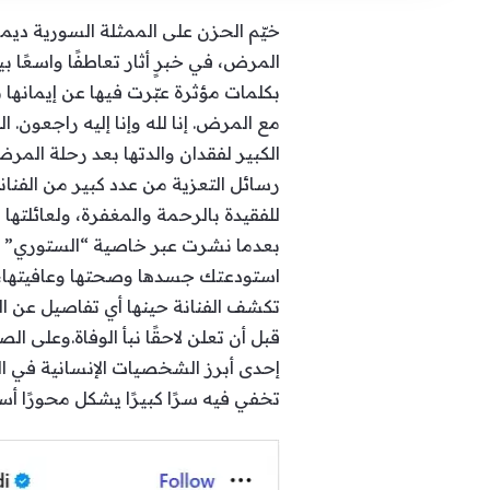
خيّم الحزن على الممثلة السورية ديمة ا
المرض، في خبرٍ أثار تعاطفًا واسعًا 
بكلمات مؤثرة عبّرت فيها عن إيمانها 
مع المرض. إنا لله وإنا إليه راجعون. ا
الكبير لفقدان والدتها بعد رحلة المر
رسائل التعزية من عدد كبير من الفنان
للفقيدة بالرحمة والمغفرة، ولعائلتها
بعدما نشرت عبر خاصية “الستوري” صور
استودعتك جسدها وصحتها وعافيتها، فلا
تكشف الفنانة حينها أي تفاصيل عن ال
قبل أن تعلن لاحقًا نبأ الوفاة.وعل
إحدى أبرز الشخصيات الإنسانية في الع
تخفي فيه سرًا كبيرًا يشكل محورًا أ