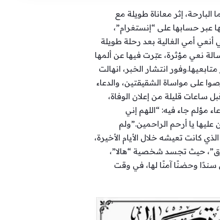
ا البارحة، إثر معاناة طويلة مع
ا عبر حسابها على “إنستغرام”،
 أنعي أمي الغالية بعد رحلة طويلة
رسالة نعي مؤثرة، عبّرت فيها عن ألمها
ابعيها.وفور انتشار الخبر، انهالت
صوا على مواساة الشقيقتين، والدعاء
ل ساعات قليلة من إعلان الوفاة،
مؤلم جاء فيه: “اللهم إني
 عليها يا أرحم الراحمين.”ولم
ي كانت تعيشه خلال الأيام الأخيرة،
ورق”، حيث تجسد شخصية “هالا”،
ندًا وحضنًا آمنًا لها، في وقت