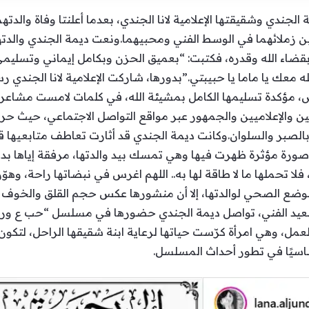
لجندي وشقيقتها الإعلامية لانا الجندي، بعدما أعلنتا وفاة والدتهم
بين زملائهما في الوسط الفني ومحبيهما.ونعت ديمة الجندي والدته
بقضاء الله وقدره، فكتبت: “بعميق الحزن وبكامل إيماني وتسليمي
لله معك يا ماما يا حبيبتي.”بدورها، شاركت الإعلامية لانا الجندي 
ض، مؤكدة تسليمها الكامل بمشيئة الله، في كلمات لامست مشاعر مت
ين والإعلاميين والجمهور عبر مواقع التواصل الاجتماعي، حيث حر
 بالصبر والسلوان.وكانت ديمة الجندي قد أثارت تعاطف متابعيها قب
ة مؤثرة ظهرت فيها وهي تمسك بيد والدتها، مرفقة إياها بدعاء 
 تحملها ما لا طاقة لها به.. اللهم اغرس في نبضاتها راحة، وهوّن
وضع الصحي لوالدتها، إلا أن منشورها عكس حجم القلق والخوف الذ
ى الصعيد الفني، تواصل ديمة الجندي حضورها في مسلسل “حب ع 
مل، وهي امرأة كرّست حياتها لرعاية ابنة شقيقها الراحل، لتكون س
ساسيًا في تطور أحداث المسلسل.