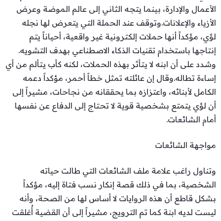
الأعمال والإدارة، بينما يتجه الثاني إلى عالم الموضة وعرض
الأزياء والإعلانات.وتوقف عند الحملة التي يتعرض لها نجله
لؤي، مؤكداً أنها حملات إلكترونية غير واقعية، أحياناً يتم
إنتاجها باستخدام تقنيات الذكاء الاصطناعي بهدف التشويه.
وشدد على أن ابنه لا يتأثر بهذه الحملات، لكنه كأب يتألم من أي
إساءة تطاله.وقال إن عائلته تمثل خطاً أحمر، مؤكداً دعمه
الكامل لأبنائه، واعتزازه بما يحققانه من نجاحات، مشيراً إلى
أن لؤي يتمتع بشخصية قوية لا تحتاج إلى الدفاع عن نفسها
أمام الشائعات.
مواجهة الشائعات
وتناول راغب علامة ملف الشائعات التي طالت حياته
الشخصية، بما في ذلك قصة إنكار نسب فتاة إليه، مؤكداً
بشكل قاطع أن هذه الروايات لا أساس لها من الصحة، وأنه
ليست لديه ابنة كما تم الترويج، مشيراً إلى أن القضية أُغلقت