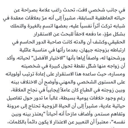
في جانب شخصي لافت، تحدث راغب علامة بصراحة عن
حياته العاطفية السابقة، مشيراً إلى أنه مرّ بعلاقات معقدة في
شبابه تركت أثراً نفسياً عليه، بعضها اتسم بالغيرة والتملك
بشكل مؤذٍ، ما دفعه لاحقاً للبحث عن الاستقرار
الحقيقي.وكشف أن والدته كانت صاحبة الدور الحاسم في
ارتباطه بزوجته جيهان، بعدما رأتها في مناسبة عائلية
ورشحتها له، واصفاً إياها بأنها “الاختيار الأفضل” لحياته. وأكد
أن زواجه منها شكّل نقطة تحول كبيرة في شخصيته
ومساره، حيث ساعده هذا الاستقرار على إعادة ترتيب أولوياته
على المستوى الشخصي والمهني.وأوضح أن الاختلاف بينه
وبين زوجته في الطباع كان عاملاً إيجابياً في نجاح العلاقة،
رغم وجود خلافات يومية بسيطة، غالباً ما تدور حول تفاصيل
حياتية عادية، مشيراً إلى أن الحياة الزوجية تحتاج إلى مرونة
وتفاهم مستمر. وأضاف مازحاً أنه أحياناً “يعتذر بينه وبين
نفسه”، معتبراً أن التعبير عن الاعتذار لا يكون دائماً بالكلمات،