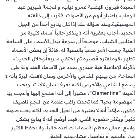
السيدة فيروز، الهضبة عمرو دياب، والنجمة شيرين عبد
الوهاب، باعتبار أنهم من الأصوات الأقرب إلى ذائقته
الموسيقية.وعند سؤاله عمّا إذا كان يتابع أحداً من الجيل
الجديد، أجاب بعفوية أنه لا يتذكر حالياً أسماء كثيرة من
الفنانين الشباب، موضحاً أن سرعة تبدّل الأسماء على الساحة
الفنية جعلت الأمر صعباً بالنسبة له، قائلاً إن بعض الأسماء
تظهر بقوة لفترة قصيرة ثم تختفي سريعاً.وخلال الحديث،
ذكّرتْه الإعلامية هبة حيدري بعدد من الأسماء المتداولة على
الساحة، من بينهم الشامي والأخرس وسان لافنت، ليردّ بأنه لا
يسمع للشامي والأخرس لكنه يعرف سان لافنت، ويحب
أغنيته “Clementine”، مشيراً إلى أنه استمع إليها وأعجب بها
“مهضومة بحبا”.كما تحدث راغب علامة عن النجم ناصيف
زيتون، مؤكداً أنه لا يعتبره من الجيل الجديد، لكنه يحب صوته
كثيراً ويقدّر حضوره الفني، فيما أوضح أنه لا يتابع بشكل
واسع أعمال معظم الأسماء الصاعدة حالياً، ولا يحفظ الكثير
من أغانيهم أو تفاصيل مشاريعهم الفنية.