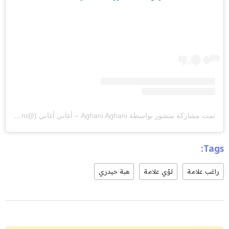
تمت مشاركة منشور بواسطة ‏‎Aghani Aghani – أغاني أغاني‎‏ (@‏‎aghaniaghani‎‏)
Tags:
راغب علامة
لؤي علامة
هبة حيدري