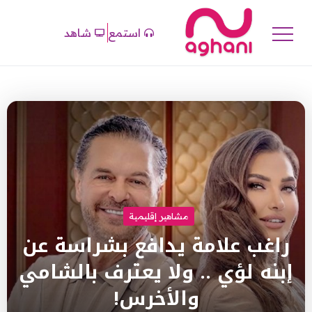
استمع
شاهد
مشاهير إقليمية
راغب علامة يدافع بشراسة عن
إبنه لؤي .. ولا يعترف بالشامي
والأخرس!