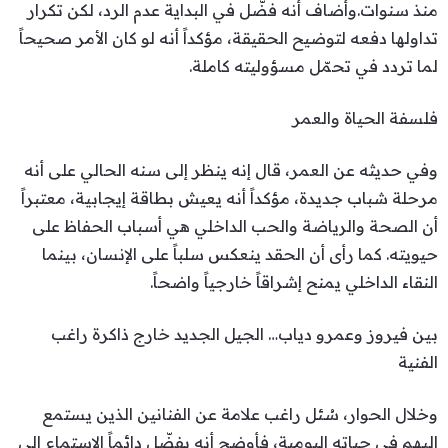
منذ سنوات.وأضاف أنه فضّل في البداية عدم الرد، لكن تكرار
تداولها دفعه لتوضيح الحقيقة، مؤكداً أنه لو كان الأمر صحيحاً
لما تردد في تحمّل مسؤوليته كاملة.
فلسفة الحياة والعمر
وفي حديثه عن العمر، قال إنه ينظر إلى سنه الحالي على أنه
مرحلة شباب جديدة، مؤكداً أنه يعيش بطاقة إيجابية، معتبراً
أن الصحة والرياضة والحب الداخلي هي أسباب الحفاظ على
حيويته. كما رأى أن الحقد ينعكس سلباً على الإنسان، بينما
النقاء الداخلي يمنح إشراقاً خارجياً واضحاً.
بين فيروز وعمرو دياب… الجيل الجديد خارج ذاكرة راغب
الفنية
وخلال الحوار، سُئل راغب علامة عن الفنانين الذين يستمع
إليهم في حياته اليومية، فأوضح أنه يفضّل دائماً الاستماع إلى