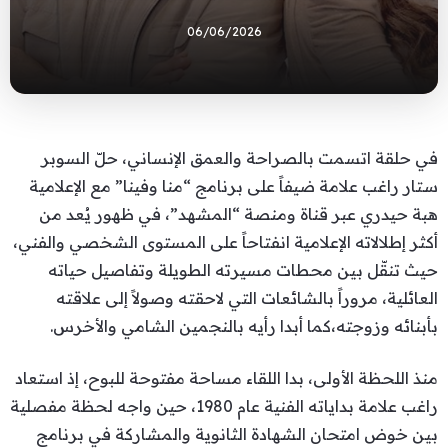
06/06/2026
في حلقة اتسمت بالصراحة والعمق الإنساني، حلّ السوبر
ستار راغب علامة ضيفاً على برنامج “منا وفينا” مع الإعلامية
هبة حيدري عبر قناة ومنصة “المشهد”، في ظهور يُعد من
أكثر إطلالاته الإعلامية انفتاحاً على المستوى الشخصي والفني،
حيث تنقّل بين محطات مسيرته الطويلة وتفاصيل حياته
العائلية، مروراً بالشائعات التي لاحقته وصولاً إلى علاقته
بأبنائه وزوجته،كما أبدا رأيه بالنجمين الشامي والأخرس.
منذ اللحظة الأولى، بدا اللقاء مساحة مفتوحة للبوح، إذ استعاد
راغب علامة بداياته الفنية عام 1980، حين واجه لحظة مفصلية
بين خوض امتحان الشهادة الثانوية والمشاركة في برنامج