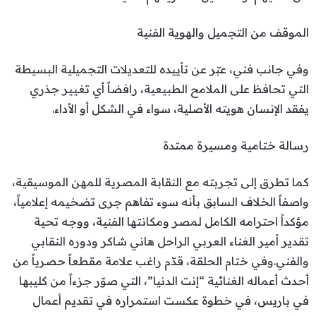
الموقف من التجميل والهوية الفنية
وفي جانب فني، عبّر عن تأييده للتعديلات التجميلية البسيطة
التي تحافظ على الملامح الطبيعية، رافضاً أي تغيير جذري
يفقد الإنسان هويته الأصلية، سواء في الشكل أو الأداء.
رسالة ختامية ومسيرة ممتدة
كما تطرق إلى تجربته مع النقابة المصرية للمهن الموسيقية،
واصفاً الخلاف السابق بأنه سوء تفاهم جرى تضخيمه إعلامياً،
مؤكداً احترامه الكامل لمصر ومكانتها الفنية، ووجه تحية
تقدير أمير الغناء العربي الراحل هاني شاكر ودوره النقابي
والفني.وفي ختام الحلقة، قدّم راغب علامة مقطعاً حصرياً من
أحدث أعماله الغنائية “إنت الدنيا”، التي صوّر جزءاً من كليبها
في باريس، في خطوة عكست استمراره في تقديم أعمال