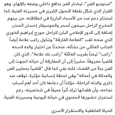
“استوديو الفن”، ليختار الفن بدافع داخلي وصفه بالإلهام، وهو
القرار الذي شكّل نقطة التحول الكبرى في مسيرته الفنية. كما
استذكر دعم عدد من الأسماء البارزة في انطلاقته، من بينهم
المخرج الراحل سيمون أسمر والموسيقار إحسان المنذر،
إضافة إلى الدور الإعلامي البارز للراحل جورج إبراهيم الخوري
الذي منحه لقب “العلامة الفارقة”.وتناول راغب علامة أيضاً
الجانب العائلي من نشأته، متحدثاً عن اختيار والده لاسمه
“راغب” تيمناً بقريب العائلة “راغب بك علامة”، الذي كان
قاضياً معروفاً، مشيراً إلى أن المفارقة أن حياته اتجهت إلى
الفن بدلاً من القضاء، لكنه بقي كما قال “قاضياً بمعايير الفن
والعدالة في أعماله”.وفي لحظة إنسانية مؤثرة، توقف عند
ذكرى والدته الراحلة، مؤكداً أن دعاءها كان أحد أهم أسباب
نجاحه، وأن فقدانها ترك أثراً عميقاً في شخصيته، رغم
استمرار حضورها المعنوي في حياته اليومية ومسيرته الفنية.
الحياة العاطفية والاستقرار الأسري