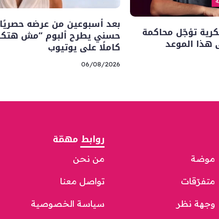
ة
بعد أسبوعين من عرضه حصريًا..
رية تؤجّل محاكمة
حسني يطرح ألبوم “مش هتكر
 هذا الموعد
كاملًا على يوتيوب
06/08/2026
روابط مهمّة
موضة
من نحن
متفرّقات
تواصل معنا
وجهة نظر
سياسة الخصوصية