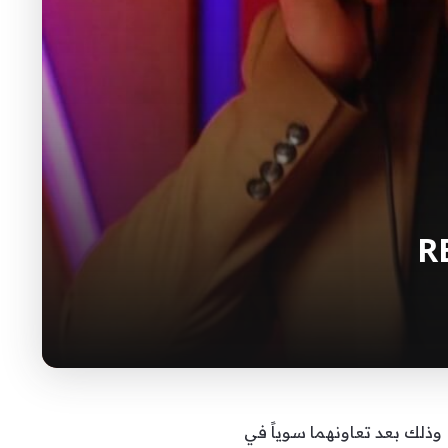
كشف الفنان الإماراتي فايز السعيد عن تحضيره لعمل عالمي سيجمع أحلام بالفنان العالمي REDONE وذلك بعد تعاونهما سوياً في