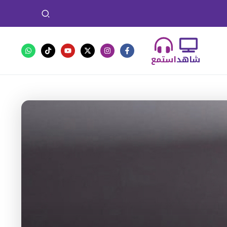
شاهد
استمع