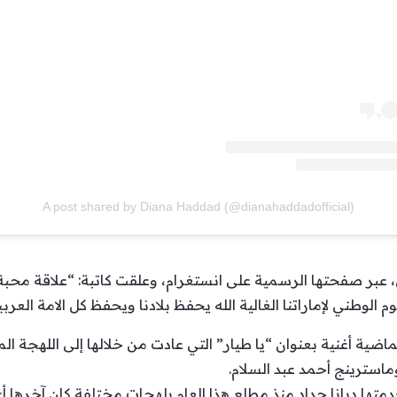
A post shared by Diana Haddad (@dianahaddadofficial)
، عبر صفحتها الرسمية على انستغرام، وعلقت كاتبة: “علاقة محب
م الوطني لإماراتنا الغالية الله يحفظ بلادنا ويحفظ كل الامة العربي
ماضية أغنية بعنوان “يا طيار” التي عادت من خلالها إلى اللهجة 
استرينج أحمد عبد السلام.
دمتها ديانا حداد منذ مطلع هذا العام بلهجات مختلفة كان آخرها أ