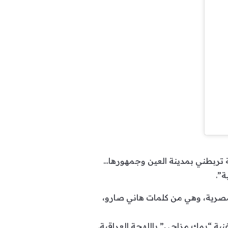
ة تربطني بمدينة العين وجمهورها…
ة”.
المصرية، وهي من كلمات هاني صارو،
غنية “يمك مزاجي” باللهجة العراقية.