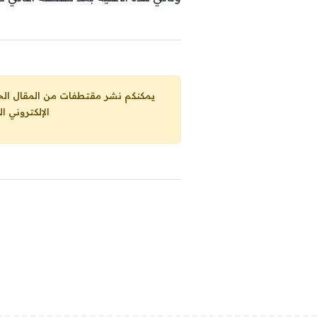
يمكنكم نشر مقتطفات من المقال الحاضر، ما حده الاقصى 25% من مجموع المقا
الإلكتروني ا