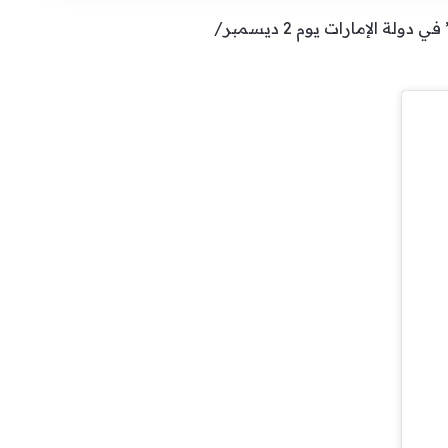
أعلنت النجمة اللبنانية ديانا حداد، عن موعد حفلها الغنائي المقبل، والذي سوف يكون في مدينة “العين” في دولة الإمارات يوم 2 ديسمبر/