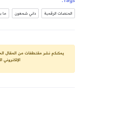
Tags:
المنصات الرقمية
داني شمعون
ما بد
يمكنكم نشر مقتطفات من المقال الحاضر، ما حده الاقصى 25% من مجموع المقا
الإلكتروني ا