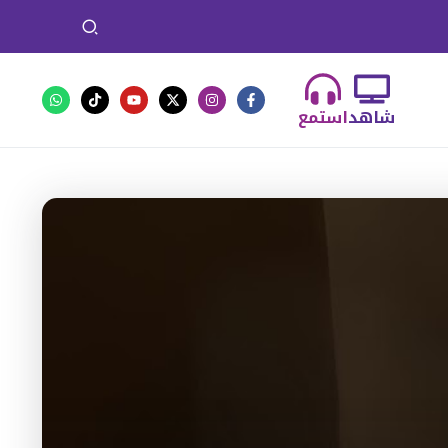
شاهد
استمع