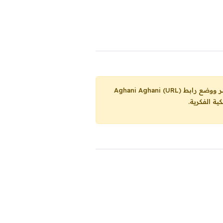
Aghani Aghani (URL)
ية الفكرية.