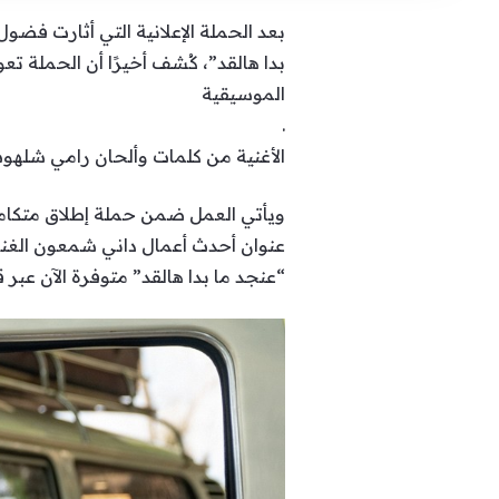
بعد الحملة الإعلانية التي أثارت فضو
بدا هالقد”، كُشف أخيرًا أن الحملة ت
الموسيقية
.
الأغنية من كلمات وألحان رامي شلهوب، وتوزيع موسيقي وMix & Mastering جمال ياس
ويأتي العمل ضمن حملة إطلاق متكاملة
عنوان أحدث أعمال داني شمعون الغنائ
“عنجد ما بدا هالقد” متوفرة الآن عب