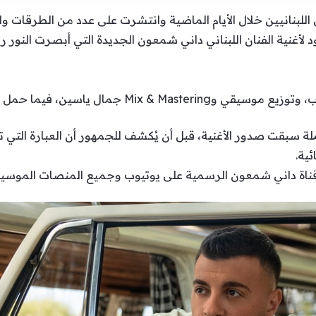
ل اللبنانيين خلال الأيام الماضية وانتشرت على عدد من الطرقات 
عود لأغنية الفنان اللبناني داني شمعون الجديدة التي أبصرت النور
ين، فيما حمل الكليب توقيع المخرج جوزيف حنا.
 سبقت صدور الأغنية، قبل أن يُكشف للجمهور أن العبارة التي ت
ية.
ر قناة داني شمعون الرسمية على يوتيوب وجميع المنصات الموسيق