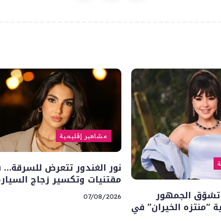
مشاهير إقليمية
نور الغندور تتعرض للسرقة… 
ة
مقتنيات وتكسير زجاج السيارة
تشوّق الجمهور
07/08/2026
“منتزه الخيران” في