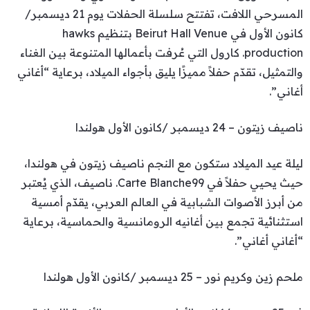
المسرحي اللافت، تفتتح سلسلة الحفلات يوم 21 ديسمبر/
كانون الأول في Beirut Hall Venue بتنظيم hawks
production. كارول التي عُرفت بأعمالها المتنوعة بين الغناء
والتمثيل، تقدّم حفلاً مميزًا يليق بأجواء الميلاد، برعاية “أغاني
أغاني”.
ناصيف زيتون – 24 ديسمبر /كانون الأول هولندا
ليلة عيد الميلاد ستكون مع النجم ناصيف زيتون في هولندا،
حيث يحيي حفلاً في Carte Blanche99. ناصيف، الذي يُعتبر
من أبرز الأصوات الشبابية في العالم العربي، يقدّم أمسية
استثنائية تجمع بين أغانيه الرومانسية والحماسية، برعاية
“أغاني أغاني”.
ملحم زين وكريم نور – 25 ديسمبر /كانون الأول هولندا