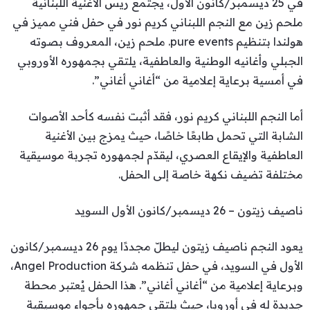
في 25 ديسمبر/كانون الأول، يجتمع ريس الأغنية اللبنانية
ملحم زين مع النجم اللبناني كريم نور في حفل فني مميز في
هولندا بتنظيم pure events. ملحم زين، المعروف بصوته
الجبلي وأغانيه الوطنية والعاطفية، يلتقي بجمهوره الأوروبي
في أمسية برعاية إعلامية من “أغاني أغاني”.
أما النجم اللبناني كريم نور، فقد أثبت نفسه كأحد الأصوات
الشابة التي تحمل طابعًا خاصًا، حيث يمزج بين الأغنية
العاطفية والإيقاع العصري، ليقدّم لجمهوره تجربة موسيقية
مختلفة تضيف نكهة خاصة إلى الحفل.
ناصيف زيتون – 26 ديسمبر/كانون الأول السويد
يعود النجم ناصيف زيتون ليطلّ مجددًا يوم 26 ديسمبر/كانون
الأول في السويد، في حفل تنظمه شركة Angel Production،
وبرعاية إعلامية من “أغاني أغاني”. هذا الحفل يُعتبر محطة
جديدة له في أوروبا، حيث يلتقي جمهوره بأجواء موسيقية