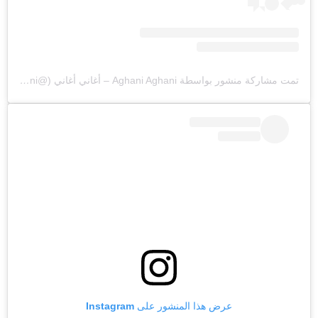
تمت مشاركة منشور بواسطة ‏‎Aghani Aghani – أغاني أغاني‎‏ (@‏‎aghaniaghani‎‏)
عرض هذا المنشور على Instagram