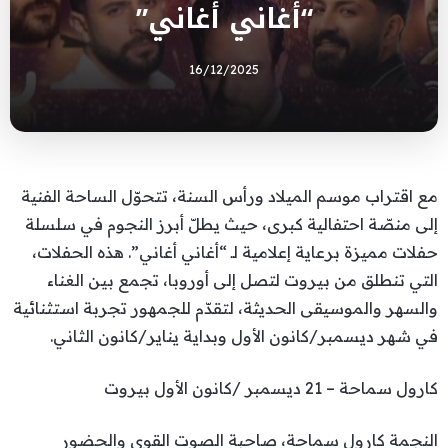
“أغاني أغاني”
16/12/2025
مع اقتراب موسم الميلاد ورأس السنة، تتحوّل الساحة الفنية
إلى منصّة احتفالية كبرى، حيث يطلّ أبرز النجوم في سلسلة
حفلات مميزة برعاية إعلامية لـ “أغاني أغاني”. هذه الحفلات،
التي تنطلق من بيروت لتصل إلى أوروبا، تجمع بين الغناء
والسهر والموسيقى الحديثة، لتقدّم للجمهور تجربة استثنائية
في شهر ديسمبر/كانون الأول وبداية يناير/كانون الثاني.
كارول سماحة – 21 ديسمبر /كانون الأول بيروت
النجمة كارول سماحة، صاحبة الصوت القوي والحضور