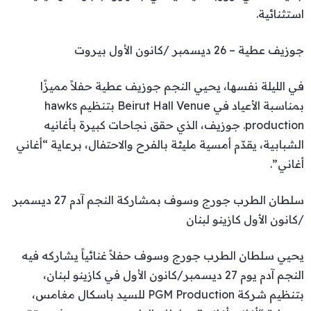
استثنائية.
جوزيف عطية – 26 ديسمبر /كانون الأول بيروت
في الليلة نفسها، يحيي النجم جوزيف عطية حفلاً مميزًا
بمناسبة الأعياد في Beirut Hall Venue بتنظيم hawks
production. جوزيف، الذي حقق نجاحات كبيرة بأغانيه
الشبابية، يقدّم أمسية مليئة بالفرح والاحتفال، برعاية “أغاني
أغاني”.
سلطان الطرب جورج وسوف بمشاركة النجم آدم 27 ديسمبر
/كانون الأول كازينو لبنان
يحيي سلطان الطرب جورج وسوف حفلاً غنائياً يشاركه فيه
النجم آدم يوم 27 ديسمبر/كانون الأول في كازينو لبنان،
بتنظيم شركة PGM Production للسيد باسكال مغامس،