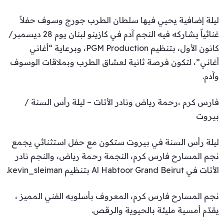
ليلة إضافية يحيي فيها سلطان الطرب جورج وسوف حفلاً
غنائياً يشاركه فيه النجم آدم في كازينو لبنان يوم 28 ديسمبر/
كانون الأول، بتنظيم PGM Production، وبرعاية “أغاني
أغاني”، لتكون فرصة ثانية لعشاق الطرب وبملاقات الوسوف
وآدم.
فارس كرم ،رحمة رياض ونادر الأتات – ليلة رأس السنة /
بيروت
ليلة رأس السنة في بيروت ستكون مع حفل استثنائي يجمع
نجم المسارح فارس كرم، النجمة رحمة رياض، والنجم نادر
الأتات في Al Habtoor Grand Beirut بتنظيم kevin_sleiman‬.
نجم المسارح فارس كرم، المعروف بأسلوبه الفني المميز ،
يقدّم أمسية مليئة بالحيوية والرقص.