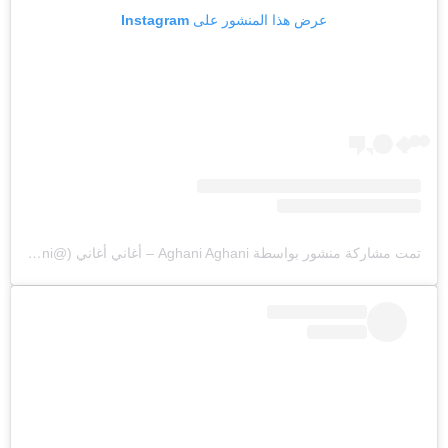
عرض هذا المنشور على Instagram
تمت مشاركة منشور بواسطة ‏‎Aghani Aghani – أغاني أغاني‎‏ (@‏‎aghaniaghani‎‏)