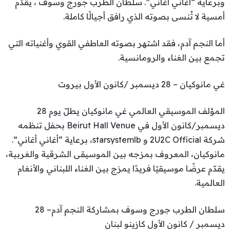
وبرعاية “أغاني أغاني”. سلطان الطرب جورج وسوف ، يقدّم
أمسية لا تُنسى بصوته الذي رافق أجيالًا كاملة.
أما النجم آدم، فقد اشتهر بصوته العاطفي القوي وأغنياته التي
تجمع بين الغناء والرومانسية.
غي مانوكيان – 28 ديسمبر /كانون الأول بيروت
المؤلف الموسيقي العالمي غي مانوكيان يطلّ يوم 28
ديسمبر/كانون الأول في Beirut Hall Venue بحفل تنظمه
شركة 2U2C Official و starsystemlb، برعاية “أغاني أغاني”.
مانوكيان، المعروف بمزجه بين الموسيقى الشرقية والغربية،
يقدّم عرضًا موسيقيًا فريدًا يمزج بين الغناء اللبناني والأنغام
العالمية.
سلطان الطرب جورج وسوف بمشاركة النجم آدم– 28
ديسمبر / كانون الأول كازينو لبنان