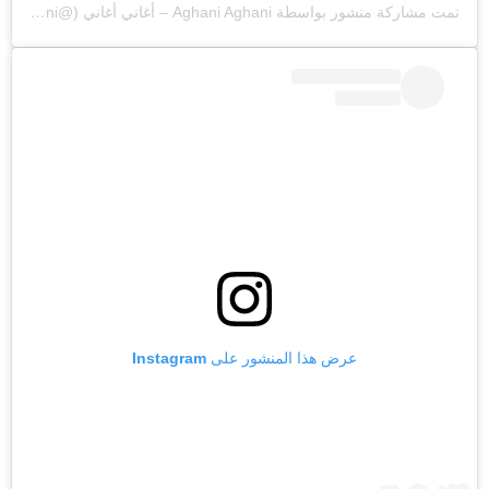
تمت مشاركة منشور بواسطة ‏‎Aghani Aghani – أغاني أغاني‎‏ (@‏‎aghaniaghani‎‏)
عرض هذا المنشور على Instagram