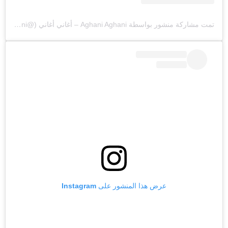
تمت مشاركة منشور بواسطة ‏‎Aghani Aghani – أغاني أغاني‎‏ (@‏‎aghaniaghani‎‏)
عرض هذا المنشور على Instagram