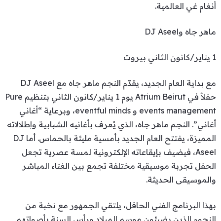
أنغام غي العالمية.
ماهر جاه وDJ Aseel
1 يناير/كانون الثاني بيروت
مع بداية العام الجديد، يقدّم النجم ماهر جاه مع DJ Aseel
حفلاً في Atrium Beirut يوم 1 يناير/كانون الثاني بتنظيم Pure
events management و eventful minds، وبرعاية “أغاني
أغاني”. النجم ماهر جاه، الذي يُعرف بأغانيه الشبابية وإطلالاته
المميزة، يفتتح العام الجديد بأمسية مليئة بالحماس. أما DJ
Aseel، فيضيف بإيقاعاته الإلكترونية لمسة عصرية تجعل
الحفل تجربة موسيقية مختلفة تجمع بين الغناء المباشر
والموسيقى الحديثة.
بهذا البرنامج الفني الحافل، يلتقي الجمهور مع نخبة من
النجوم الذين يضيئون موسم الميلاد ورأس السنة بأصواتهم