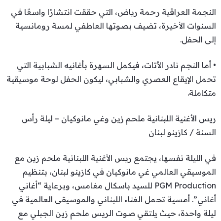
النجمة العراقية رحمة رياض، التي حققت انتشارًا واسعًا في
السنوات الأخيرة، تضيف بصوتها العاطفي لمسة رومانسية
إلى الحفل.
• أما النجم نادر الأتات، فيكمل السهرة بأغانيه الشبابية التي
تحمل الإيقاع العصري والشبابي، ليكون الحفل لوحة موسيقية
متكاملة.
ريس الأغنية اللبنانية ملحم زين وغي مانوكيان – ليلة رأس
السنة / كازينو لبنان
في الليلة نفسها، يجتمع ريس الأغنية اللبنانية ملحم زين مع
الموسيقي العالمي غي مانوكيان في كازينو لبنان، بتنظيم
PGM Production للسيد باسكال مغامس، وبرعاية “أغاني
أغاني”. أمسية تحمل الغناء اللبناني والموسيقى العالمية في
ليلة واحدة، حيث يلتقي صوت الريس ملحم زين الجبلي مع