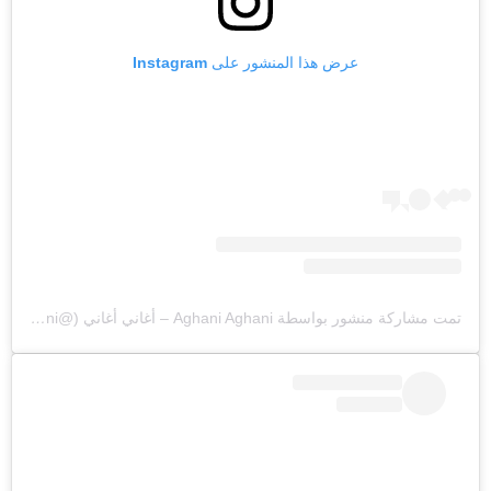
عرض هذا المنشور على Instagram
تمت مشاركة منشور بواسطة ‏‎Aghani Aghani – أغاني أغاني‎‏ (@‏‎aghaniaghani‎‏)