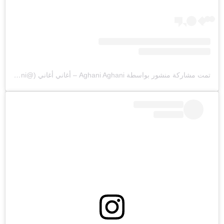
تمت مشاركة منشور بواسطة ‏‎Aghani Aghani – أغاني أغاني‎‏ (@‏‎aghaniaghani‎‏)