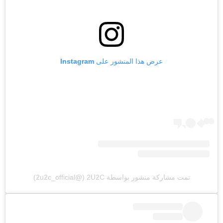
عرض هذا المنشور على Instagram
تمت مشاركة منشور بواسطة ‏‎2U2C‎‏ (@‏‎2u2c_official‎‏)