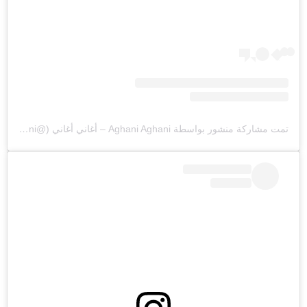
تمت مشاركة منشور بواسطة ‏‎Aghani Aghani – أغاني أغاني‎‏ (@‏‎aghaniaghani‎‏)