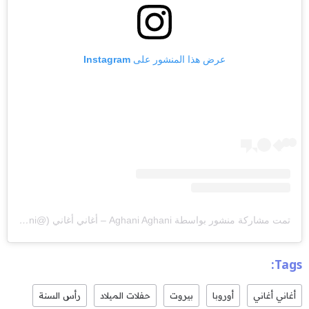
عرض هذا المنشور على Instagram
تمت مشاركة منشور بواسطة ‏‎Aghani Aghani – أغاني أغاني‎‏ (@‏‎aghaniaghani‎‏)
Tags:
أغاني أغاني
أوروبا
بيروت
حفلات الميلاد
رأس السنة