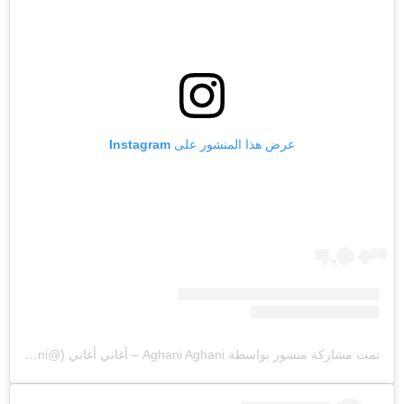
عرض هذا المنشور على Instagram
تمت مشاركة منشور بواسطة ‏‎Aghani Aghani – أغاني أغاني‎‏ (@‏‎aghaniaghani‎‏)