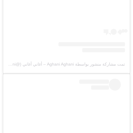
تمت مشاركة منشور بواسطة ‏‎Aghani Aghani – أغاني أغاني‎‏ (@‏‎aghaniaghani‎‏)