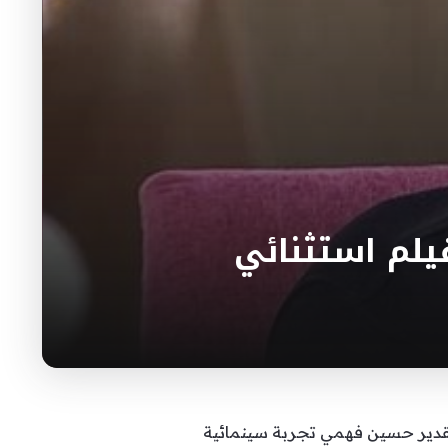
لم استثنائي
لقدير حسين فهمي تجربة سينمائية