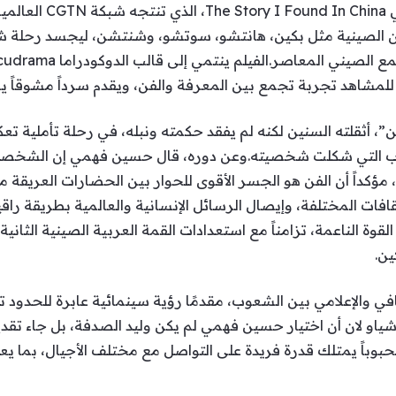
دن الصينية مثل بكين، هانتشو، سوتشو، وشنتشن، ليجسد رحلة شخ
تيح للمشاهد تجربة تجمع بين المعرفة والفن، ويقدم سرداً مشوقا
أثقلته السنين لكنه لم يفقد حكمته ونبله، في رحلة تأملية تعك
ب التي شكلت شخصيته.وعن دوره، قال حسين فهمي إن الشخصية ج
 مؤكداً أن الفن هو الجسر الأقوى للحوار بين الحضارات العريق
افات المختلفة، وإيصال الرسائل الإنسانية والعالمية بطريقة راقي
ين.
في والإعلامي بين الشعوب، مقدمًا رؤية سينمائية عابرة للحدود 
ياو لان أن اختيار حسين فهمي لم يكن وليد الصدفة، بل جاء تقديرا
ومحبوباً يمتلك قدرة فريدة على التواصل مع مختلف الأجيال، بما 