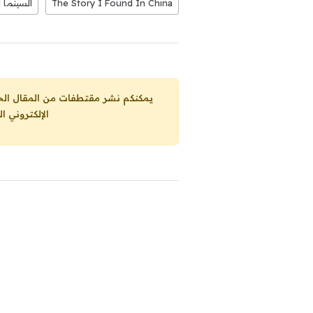
The Story I Found In China
السينما ا
يمكنكم نشر مقتطفات من المقال الحاضر، ما حده الاقصى 25% من مجموع المقا
الإلكتروني ا