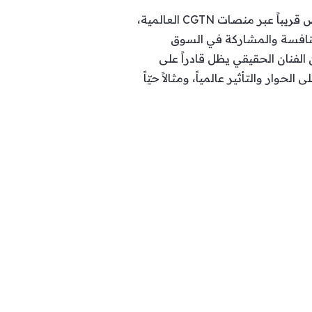
الفيلم من إخراج شيو وي وإنتاج ليو جانجيون، ويشارك فيه نخبة من الممثلين الصينيين، على أن يُعرض قريباً عبر منصات CGTN العالمية،
لمنافسة والمشاركة في السوق
الفنان الحقيقي يظل قادراً على
وار والتأثير عالمياً، ومثالاً حيّاً