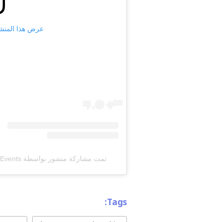
عرض هذا المنشور على
تمت مشاركة منشور بواسطة ‏‎News & Events البراق ميديا‎‏ (@‏‎alboraq_media‎‏)
Tags: