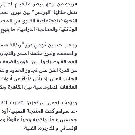
تنقل خلالها “البرنس” بين كبرى الم
الوثائقية والمعالجة الدرامية، ما ي
ويلعب حسين فهمي دور “رحّالة مسن”، 
والضعف، وتبرز حكمة العمر والتجار
العميقة وصراعها بين القوة والضعف،
عن قدرة الفن على تجاوز الحدود والثق
العلاقات الدبلوماسية بين القاهرة وبك
ويهدف العمل إلى تعزيز التقارب الثقا
حد سواء.وأكدت المنتجة الصينية أوه ش
خمسين عاماً، ولكونه وجهاً مألوفاً 
الإنساني والكاريزما الفنية.