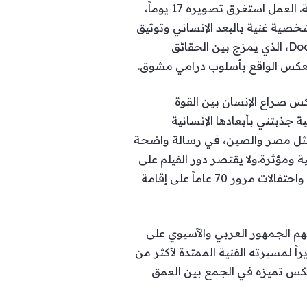
فريدة من نوعها ببطولة الفيلم الصيني The Story I Found In China، الذي تنتجه شبكة CGTN العالمية. العمل استغرق تصويره 17 يوماً،
صية غنية بالبعد الإنساني وتوثيق
التحولات الاجتماعية الكبرى في المجتمع الصيني المعاصر.الفيلم ينتمي إلى قالب الدوكودراما Docudrama، الذي يمزج بين الحقائق
ً يعكس الواقع بأسلوب درامي مشوق.
س صراع الإنسان بين القوة
ذبتني بأبعادها الإنسانية
ة مثل مصر والصين، في رسالة واضحة
ة ومؤثرة.ولا يقتصر دور الفيلم على
الجانب الفني، إذ يأتي كأداة من أدوات القوة الناعمة، تزامناً مع استعدادات القمة العربية الصينية الثانية واحتفالات مرور 70 عاماً على إقامة
تهم الجمهور العربي والآسيوي على
ً لمسيرته الفنية الممتدة لأكثر من
يعكس تميزه في الجمع بين العمق