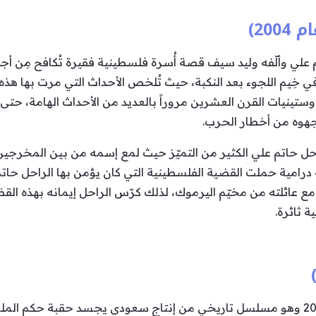
20)
لي وألّفه وليد سيف قصة أُسرة فلسطينية فقيرة تُكافح مِن أجل 
وفي خِيم اللجوء بعد النكبة، حيث تُلخص الأحداث التي مرت بها هذه
جهوه من أخطار الحرب.
ل حاتم علي الكثير من التميّز حيث لمع إسمه من بين المخرجين
 درامية حملت القضية الفلسطينية التي كان يؤمن بها الراحل حات
ع عائلته من مخيّم اليرموك، لذلك كرّس الراحل إيمانه بهذه القض
 ثائرة.
عرض هذا العمل في رمضان سنة 2007 وهو مسلسل تاريخي من إنتاج سعودي يجسد حقب