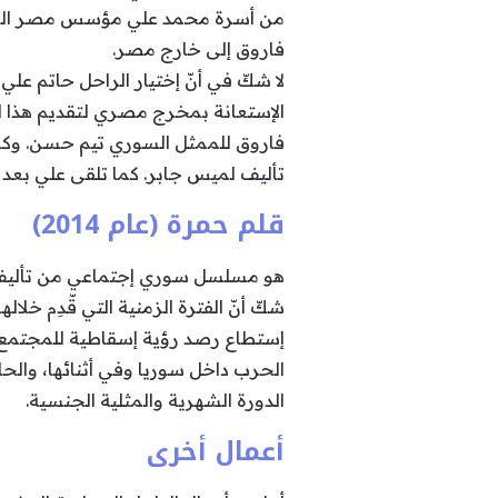
فاروق إلى خارج مصر.
لا شكّ في أنّ إختيار الراحل حاتم علي 
الإستعانة بمخرج مصري لتقديم هذا
فاروق للممثل السوري تيم حسن. وكا
تأليف لميس جابر. كما تلقى علي بعد 
قلم حمرة (عام 2014)
هو مسلسل سوري إجتماعي من تأليف يم
شكّ أنّ الفترة الزمنية التي قّدِم خلا
إستطاع رصد رؤية إسقاطية للمجتمع 
الحرب داخل سوريا وفي أثنائها، والح
الدورة الشهرية والمثلية الجنسية.
أعمال أخرى