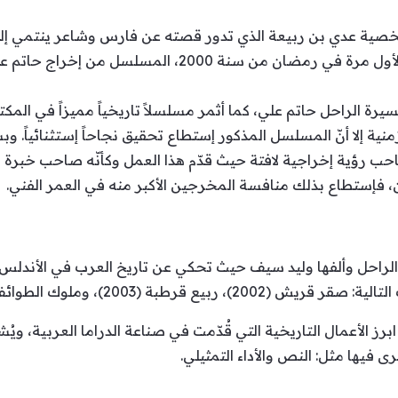
عدي بن ربيعة الذي تدور قصته عن فارس وشاعر ينتمي إلى حق
وأحداث حرب البسوس، أنتج وعرض لأول مرة في رمضان من سن
رة الراحل حاتم علي، كما أثمر مسلسلاً تاريخياً مميزاً في المكتب
منية إلا أنّ المسلسل المذكور إستطاع تحقيق نجاحاً إستثنائياً. وبش
احب رؤية إخراجية لافتة حيث قدّم هذا العمل وكأنّه صاحب خبرة م
ثين، فإستطاع بذلك منافسة المخرجين الأكبر منه في العمر الفني.
حل وألفها وليد سيف حيث تحكي عن تاريخ العرب في الأندلس بدءا
 قرطبة (2003)، وملوك الطوائف (2005).
برز الأعمال التاريخية التي قُدّمت في صناعة الدراما العربية، وي
ى فيها مثل: النص والأداء التمثيلي.