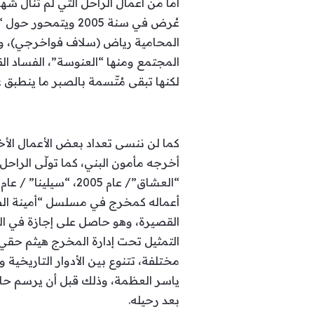
أما من أعمال الراحل التي لم تنال ش
عُرض في سنة 2005 
المحامية رياض (سلاف فواخرجي)، وإنط
المجتمع ومنها “العنوسة”، الفساد ا
لكنها تبقى مُتّسمة بالصبر ما ينطب
كما لن ننسى تعداد بعض الأعمال الأخ
أخرجه مأمون البني، كما تولّى الراحل
مختلفة، تتنوع بين الأدوار التاريخية
ياسر العظمة، وذلك قبل أن يرسم حات
بعد رحيله.