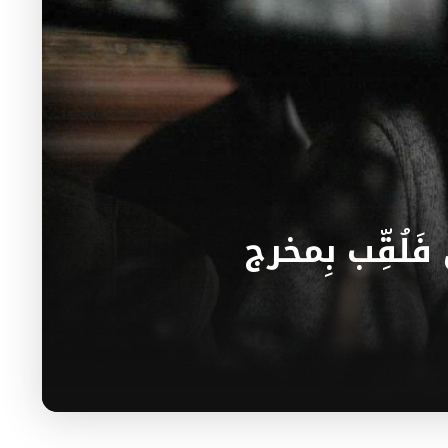
لُقِّب بِمخرج