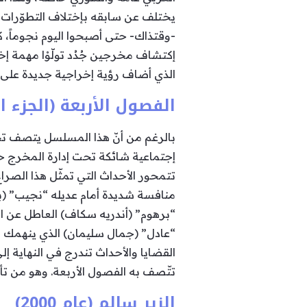
يختلف عن سابقه بإختلاف التطوّرات ف
-وقتذاك- حتى أصبحوا اليوم نجوماً، 
إكتشاف مخرجين جُدُد تولّوْا مهمة إ
الذي أضاف رؤية إخراجية جديدة على هذا ا
الفصول الأربعة (الجزء الأول:عام 1999
بالرغم من أنّ هذا المسلسل يتصف تحت
إجتماعية شائكة تحت إدارة المخرج حا
تتمحور الأحداث التي تمثّل هذا الصر
منافسة شديدة أمام عديله “نجيب” (بسّ
“برهوم” (أندريه سكاف) العاطل عن ال
“عادل” (جمال سليمان) الذي ينهمك بين
القضايا والأحداث تندرج في النهاية إل
تتّصف به الفصول الأربعة. وهو من تأل
الزير سالم (عام 2000)