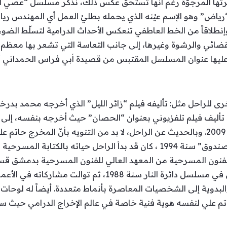
هرتها المرجوّة رغم أنّها تستحق عكس ذلك، نذكر مسلسل “عصي ال
ويتمحور حول “رياض” وهو الإسم عيْنه الذي يحمله بطليْ العمل أي المهن
لاقاً من الخط العاطفي تنعكس الأحداث الدرامية لتسلّط الضوء 
لقضائي والرشوة وغيرها، إلى جانب التعاسة التي تشعر بها معظم
ق عليها عنوان المسلسل المقتبس من قصيدة أبي فراس الحمداني
رى للراحل مثل: تأليفه فيلم “زائر الليل” الذي أخرجه محمد بدر
 تأليف فيلم تلفزيوني بعنوان “الحصان” حيث أخرجه بنفسه، إلى ج
“العشاق”/ عام 2005، “سيلينا” / عام 2009. وبالحديث عن الراحل، لا بد من التنويه بأن
أعماله كمخرج في مسلسل “أمينة الصندوق” سنة 1994 ، كان قد بدأ الراحل ح
التمثيل تحت إدارة المخرج هيثم حقي في مسلسل دائرة النار سن
 والبدوية إلى الشخصيات المعاصرة بأنماط متعددة. أيضاً له لوحات
م علي لنفسه هوية فنية خاصة في عالم الإخراج الدرامي حيث ست