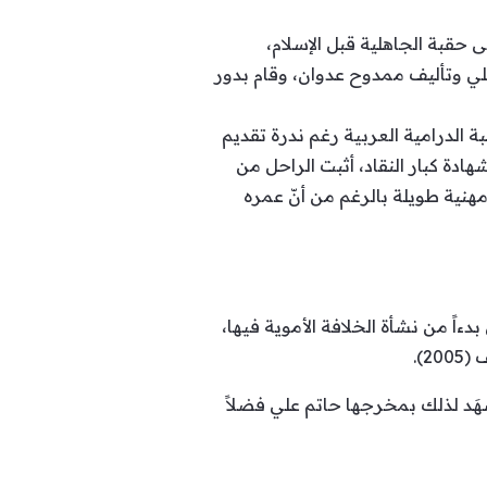
بة الجاهلية قبل الإسلام،
ة 2000، المسلسل من إخراج حاتم علي وتأليف ممدوح عدوان، وقام بدور
ة الدرامية العربية رغم ندرة تقديم
هادة كبار النقاد، أثبت الراحل من
هنية طويلة بالرغم من أنّ عمره
ً من نشأة الخلافة الأموية فيها،
ُشهَد لذلك بمخرجها حاتم علي فضلاً