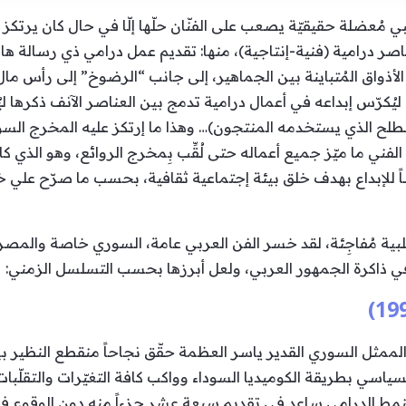
عبي مُعضلة حقيقيّة يصعب على الفنّان حلّها إلّا في حال كان يرتكز 
ناصر درامية (فنية-إنتاجية)، منها: تقديم عمل درامي ذي رسالة هادفة
الأذواق المُتباينة بين الجماهير، إلى جانب “الرضوخ” إلى رأس مال الم
ليُكرّس إبداعه في أعمال درامية تدمج بين العناصر الآنف ذكرها ليُق
 الذي يستخدمه المنتجون)… وهذا ما إرتكز عليه المخرج السور
لفني ما ميّز جميع أعماله حتى لُقِّب بِمخرج الروائع، وهو الذي كا
ساً للإبداع بهدف خلق بيئة إجتماعية ثقافية، بحسب ما صرّح علي
ية مُفاجِئة، لقد خسر الفن العربي عامة، السوري خاصة والمصري 
ي ذاكرة الجمهور العربي، ولعل أبرزها بحسب التسلسل الزمني:
لممثل السوري القدير ياسر العظمة حقّق نجاحاً منقطع النظير بين
يعكس الواقع السياسي بطريقة الكوميديا السوداء وواكب كافة التغيّرات وال
مط الدرامي ساعد في تقديم سبعة عشر جزءاً منه دون الوقوع في ف