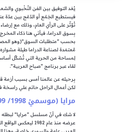
يُعَد التوفيق بين الفن النُخْبوي والش
فيستطيع الجَمْع أو الدّمْج بين عدّة ع
تُؤثّر على الرأي العام، وذلك مع إرضاء 
بِسوق الدراما، فيأتي هنا ذكاء المخرج 
بحسب “متطلبات السوق”(وهو المصطلح
مُعتمَدة لصناعة الدراما طيلة مشواره ا
لِمساحة من الحرية التي تُشكِّل أسا
لقاء عبر برنامج “صباح العربية”.
بِرحيله عن عالمنا أمس بسبب أزمة قلب
لكن أعمال الراحل حاتم علي راسخة ف
مرايا (موسميْ 1998/ 1999)
لا شك في أنّ مسلسل “مرايا” لبطله ا
عرضه منذ عام 1982 ل
العربي عامة والسوري خاصة، وهذا الن