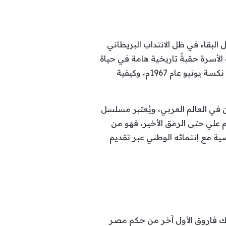
البقاء في ظل الانتداب البريطاني
 الأسرة حقبةً تاريخية هامة في حياة
الفلسطينيين امتدت ما بين ثلاثينيات وستينيات القرن العشرين مروراً بالعديد من الأحداث الهامة، حتى نكسة يونيو عام 1967م، وكيفية
 في العالم العربي، ويُعتبر مسلسل
م علي حتى الرمق الأخير، فهو من
ية مع إنتمائه الوطني عبر تقديم
ة حكم الملك فاروق الأول آخر من حكم مصر