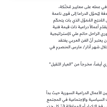
في عمله على معايير مُحَنّكة،
 لِيُحوِّل الدراما إلى قوى ناعمة
ُنتِج المُمَوِّل الذي بات يتحكّم
دّم أعمالاً درامية ذات قيمة فنية
ي الراحل حاتم علي كإستراتيجية
ن يعتبر أنّ الفن العربي يفتقد
 خلال شهر آذار/ مارس المنصرم في
أيضاً، مخرجاً من “العيار الثقيل”
 الأعمال الدرامية السورية حيث بدأ
تقلّبات السياسية والإجتماعية في المجتمع
خ التكرار أو المماطلة لأنّ كل جزء