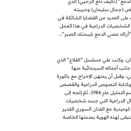
دمع” (تأليف دلع الرحبي) الذي
دس رياض (جمال سليمان) وحبيبته
على العديد من القضايا الشائكة في
 الشخصيات الدرامية في هذا العمل
 “أراك عصي الدمع شيمتك الصبر”…
خان، وكتب علي مسلسل “القلاع” الذي
انب أعماله السينمائية منها:
ّ المخرج حاتم علي، وقبل أن يمتهن الإخراج مع باكورة
ياته بالكتابة المسرحية وكتابة النصوص الدرامية والقصص
القصيرة، وهو حاصل على إجازة في الفنون المسرحية من المعهد العالي للفنون المسرحية بدمشق قسم التمثيل عام 1986، ثمّ إتجه إلى
ة 1988، ثم توالت مشاركاته في الأعمال الدرامية التي جسد شخصيات
 كوميدية مع الفنان السوري القدير
بقى لهذه الهوية بصمتها الخاصة