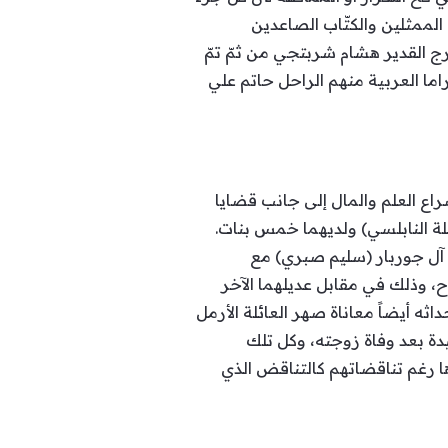
لممثلين والكتّاب الصاعدين
ج القدير هشام شربتجي من ثمّ تمّ
ما العربية منهم الراحل حاتم علي
اع العلم والمال إلى جانب قضايا
لة النابلسي) ولديهما خمس بنات.
 آل جوربار (سليم صبري) مع
ح، وذلك في مقابل عديلهما الآخر
ه أيضاً معاناة صهر العائلة الأرمل
يدة بعد وفاة زوجته، وكل تلك
دها رغم تناقضاتهم كالتناقض الذي