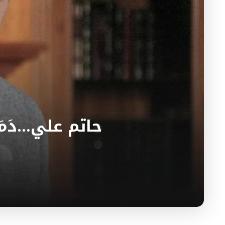
حاتم علي…دَمَج