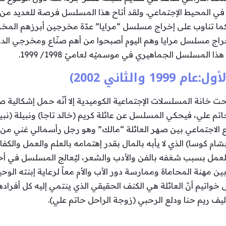
ي المحيط الإجتماعي. ولقد أتاح هذا المسلسل فرصة للعديد من ا
كما تناوب على إخراج مسلسل “مرايا” عدّة مخرجين أبرزهم المخر
خراج مسلسل مرايا وهم اليوم أصبحوا من أهم صنّاع ومخرجي الدرا
لمسلسل الجماهيري في موسميْه لعاميْ 1998/ 1999.
 والثاني 2002)
 خانة المسلسلات الإجتماعية الكوميدية إلا أنّه حمل إشكالية صر
تم علي، فيحكي المسلسل عن عائلة كريم (خالد تاجا) ونبيلة (نبي
اع الاجتماعي بين صهر العائلة “مالك” وهو رجل رأسمالي غني من
ام كوسا) الذي لا يأبه بالمال بقدر إهتمامه بالعلم والعمل والكفا
عمل بسبب شغفه بالفن والأدب والشعر، ليُعالج المسلسل في أحداث
 مهنة المحاماة وممارسة دور الأب والأم معاً لرعاية إبنته الوح
ى خواتيم أنّ العائلة هي الكنف الحقيقي الذي ينتمي إليه كل أفرا
يف ريم حنا ودلع الرحبي (زوجة الراحل حاتم علي).