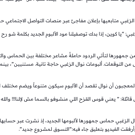
زغبي متابعيها بإعلان مفاجئ عبر منصات التواصل الاجتماعي حول
بي: “يا كوين، إذا بدك توصفيلنا مود الألبوم الجديد بكلمة شو رح 
من جمهورها لتأتي الردود حاملةً مشاعر مختلفة بين الحماس وال
من التوقعات. ألبومات نوال الزغبي حاجة تانية. مستنيين”، بينما
جبون أن نوال تقصد أن الألبوم سيكون متنوعاً ويضم مختلف الأل
ائلة: ” يعني قوس القزح اللي منشوفو بالسما مش لإلنا!!! والله أ
نوال الزغبي حماس جمهورها لألبومها الجديد، إذ نشرت عبر حساب
رفقت الفيديو بتعليق جاء فيه:”التسوق لمشروع جديد”.