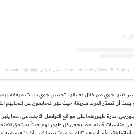
A post shared by Nawal El Zoghby – نوال الزغبي (@nawalelzoghbi)
بير لابنها جوي من خلال تعليقها: “حبيبي جوي ديب”، مرفقة برم
لبث أن تصدّر الترند سريعًا، حيث عبّر المتابعون عن إعجابهم الكب
ورجي، ندرة ظهورهما على مواقع التواصل الاجتماعي، مما يثير دا
في مناسبات قليلة، مما يجعل كل ظهور لهم حدثاً يستحق الاهتمام
 وأبنائها فقد علّق أحدهم “الله يحميه” بينما كتب آخر:” فيو شبه