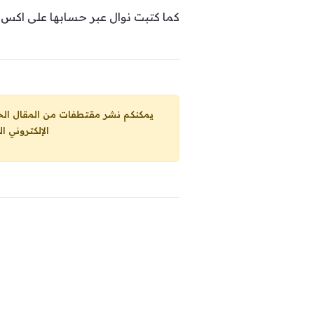
كما كتبت نوال عبر حسابها على اكس تد
يمكنكم نشر مقتطفات من المقال الحاضر، ما حده الاقصى 25% من مجموع المقا
الإلكتروني ا