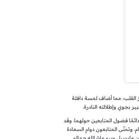
ز القلب، مما أضاف لمسة دافئة
ير بجوي وإطلالته النادرة.
ئمًا فضول المتابعين حولهما. وقد
. وتمنّى المتابعون دوام السعادة
 من مارسيل وبيو ماشالله جمالو