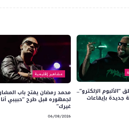
ة
مشاهير إقليمية
“الألبوم الإلكترو”..
محمد رمضان يفتح باب المشار
 جديدة بإيقاعات
لجمهوره قبل طرح “حبيبي أنا
غيرك”
06/08/2026