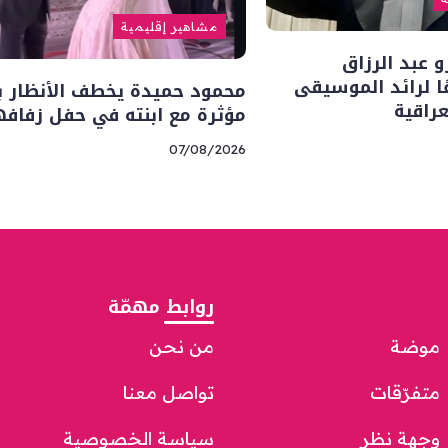
مشاهير إقليمية
 عبد الرزاق
ا لرائد الموسيقى
محمود حميدة يخطف الأنظار ب
راقية
مؤثرة مع ابنته في حفل زفافه
07/08/2026
روابط مهمّة
موضة
من نحن
متفرّقات
تواصل معنا
وجهة نظر
سياسة الخصوصية