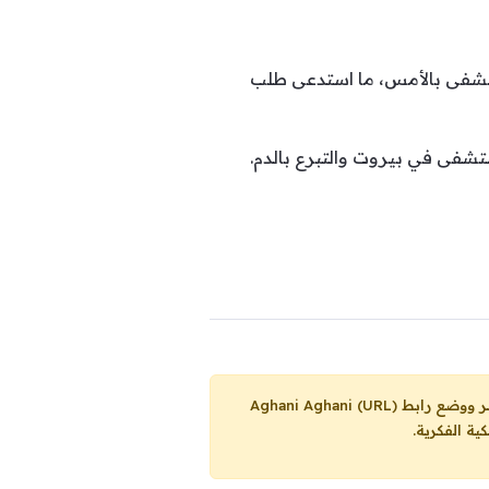
تشفى بالأمس، ما استدعى طلب
تشفى في بيروت والتبرع بالدم.
Aghani Aghani (URL)
ية الفكرية.