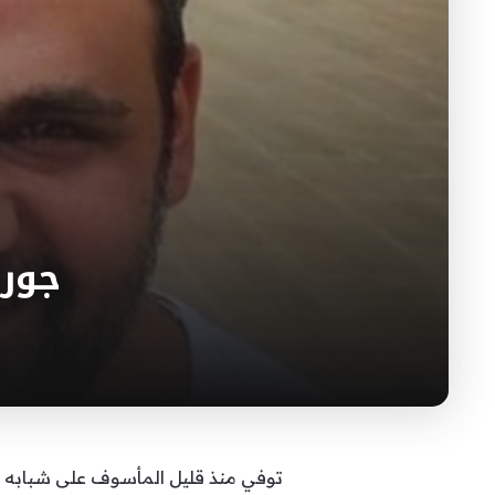
جورج
توفي منذ قليل المأسوف على شبابه