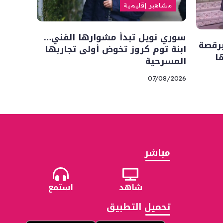
مشاهير إقليمية
سوري نويل تبدأ مشوارها الفني…
رقصة
ابنة توم كروز تخوض أولى تجاربها
ا
المسرحية
07/08/2026
مباشر
شاهد
استمع
تحميل التطبيق