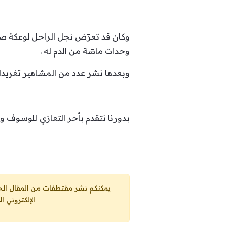
وكان قد تعرّض نجل الراحل لوعكة ص
وحدات ماسّة من الدم له .
وبعدها نشر عدد من المشاهير تغريدات
بدورنا نتقدم بأحر التعازي للوسوف وعا
يمكنكم نشر مقتطفات من المقال الحاضر، ما حده الاقصى 25% من مجموع المقا
الإلكتروني ا