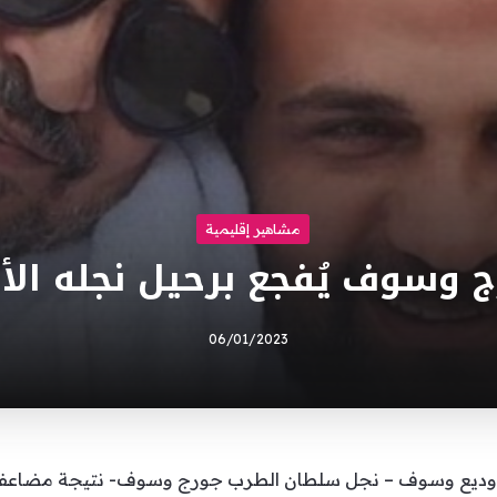
مشاهير إقليمية
 وسوف يُفجع برحيل نجله الأك
06/01/2023
 وديع وسوف – نجل سلطان الطرب جورج وسوف- نتيجة مضاعفات ع