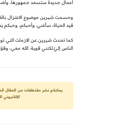
أعمال جديدة ستسعد جمهورها، وأضاف
وحسمت شيرين موضوع الاعتزال بالقول: 
قيد الحياة، سأغني. وأحبكم، وحبكم ي
كما تحدث شيرين عن الازمات التي تواج
الناس إليّ.لكنني قوية. الله معي، وقوّا
يمكنكم نشر مقتطفات من المقال الحاضر، ما حده الاقصى 25% من مجموع المقا
الإلكتروني ا