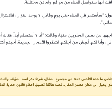
ت أنها ستواصل الغناء من مواقع وأماكن مختلفة.
“سأستمر في الغناء حتى يوم وفاتي. لا يوجد اعتزال، فالاعتزال ب
صلني”.
هها من بعض المقربين منها، وقالت: “أنا لا أستسلم أبداً. هناك 
ني، وأنا لكم. أعيش من أجلكم. انتظروا الأعمال الجديدة. أحبكم أكثر 
ل، شرط: ذكر اسم المؤلف والناشر ووضع رابط
لذي يحيل الى مكان مصدر المقال، تحت طائلة تطبيق احكام قانون حماية الملك