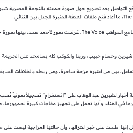
ع التواصل بعد تصريح حول صورة جمعته بالنجمة المصرية شيرين
في التفاصيل، وخلال إحدى حلقات برنامج المواهب The Voice، عُرضت ص
 شيرين وحسام حبيب، وربنا والكوكب كله يسامحنا على الجريمة ال
فاعل، بين من اعتبره مزحة ساخرة، ومن ربطه بالخلافات السابقة 
بار لشيرين عبد الوهاب على “إنستغرام” تسجيلاً صوتياً نُسب إ
ها في الغناء، وأنها تعمل على تجهيز مفاجآت كبيرة لجمهورها، مؤ
إنها اطلعت على خبر اعتزالها، وأن حالتها المزاجية ليست على ما