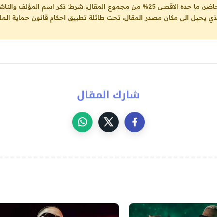
ل، شرط: ذكر اسم المؤلف والناشر ووضع رابط
لذي يحيل الى مكان مصدر المقال، تحت طائلة تطبيق احكام قانون حماية الملك
شارك المقال