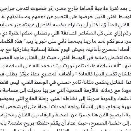
ن بعد فترة علاجية قضاها خارج مصر، إثر خضوعه لتدخل جراحي
لوسط الفني الذين حرصوا على التعبير عن دعمهم ومساندتهم له ف
 الفني المتألق، اختار أن يشارك بنفسه تفاصيل عودته عبر حس
إزاي على كل المشاعر الصادقة اللي وصلتلي منكم الفترة دي، والل
.. دعواتكم لحد ما ربنا يجمعنا تاني على خير يا رب.” هذه الكل
ما أضاء المسرح بأغانيه، يعيش اليوم لحظة إنسانية يشاركها مع ج
دت لتشمل زملاءه في الوسط الفني، حيث كان الفنان ماجد المصري
ها: “ألف سلامة عليك تامر نورت بيتك حمد الله على السلامة يا بط
ان تكسر الدنيا كالعادة.” وأضاف المصري دعاءً مؤثرًا يطلب فيه ا
ة. هذا التفاعل يعكس مكانة تامر حسني في الوسط الفني، ليس ف
مودة مع زملائه. فالأزمة الصحية التي مر بها تحولت إلى مساحة
بالشفاء والعودة سريعًا إلى نشاطه الفني. رحلة العلاج التي يخوض
هرة ونجاح، يبقى إنسانًا يواجه تحديات الحياة مثل أي شخص آخر.
طيبة، ليصبح الفن هنا جسرًا من المحبة والوفاء بين الفنان ومحبّي
إلى خشبة المسرح، حيث اعتاد أن يقدّم حفلاته بروح مفعمة بالحي