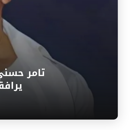
تامر حسني 
يرافق