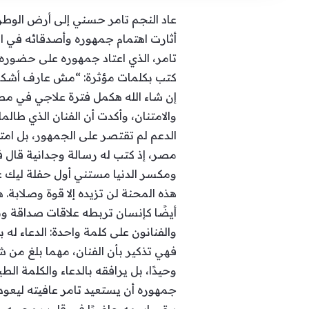
عاد النجم تامر حسني إلى أرض الوط
أثارت اهتمام جمهوره وأصدقائه في ا
تامر، الذي اعتاد جمهوره على حضوره
كتب بكلمات مؤثرة: “مش عارف أشكركم 
إن شاء الله هكمل فترة علاجي في مصر
والامتنان، وأكدت أن الفنان الذي طال
الدعم لم تقتصر على الجمهور، بل امت
مصر، إذ كتب له رسالة وجدانية قال في
ومكسر الدنيا مستني أول حفلة ليك علش
هذه المحنة لن تزيده إلا قوة وصلاب
أيضًا كإنسان تربطه علاقات صداقة و
والفنانون على كلمة واحدة: الدعاء له 
فهي تذكير بأن الفنان، مهما بلغ من ش
وحيدًا، بل يرافقه بالدعاء والكلمة ال
جمهوره أن يستعيد تامر عافيته ليعود 