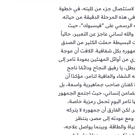
 لاستئصال جزء من كليته، في خطوة
ي هذه المرحلة الدقيقة من حياته.
ابه الرسمي على “فيسبوك”، حيث
ه لساني عاجز عن التعبير.. حالياً
مات البسيطة حملت الكثير من الصدق
مهوره بكل شفافية. اللافت أن موجة
 من أوائل المهنئين بعودة تامر إلى
ل، يا رفيق النجاح ودائمًا ناجح
لشفاء والعافية لتامر، مؤكدًا أن
قط كفنان صاحب جماهيرية واسعة، بل
 تضامن إنساني، حيث اجتمع الجمهور
ها تامر اليوم تحمل رمزية خاصة،
 لكن الفارق أن جمهوره لا يتركه
ه. ومع عودته إلى مصر، ينتظر
اة والطاقة. وبينما يواصل علاجه،