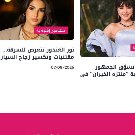
مشاهير إقليمية
نور الغندور تتعرض للسرقة… 
ة
مقتنيات وتكسير زجاج السيارة
تشوّق الجمهور
07/08/2026
“منتزه الخيران” في