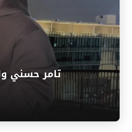
تامر حسني وا