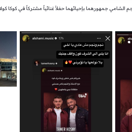
 جمهورهما بإحيائهما حفلاً غنائياً مشتركاً في كوكا كولا أرينا في دبي يوم