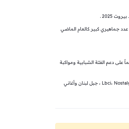
 2025 .
من المتوقع أن يحضر عدد جماهيري كبير كالعام الماضي
 على دعم الفئة الشبابية ومواكبة
مع الإشارة الى أنّ هذا الحفل من تنظيم 2U2C ، Star system و Gat the agency، وبرعاية إعلامية ل Lbci، Nostalgie ، جبل لبنان وأغاني