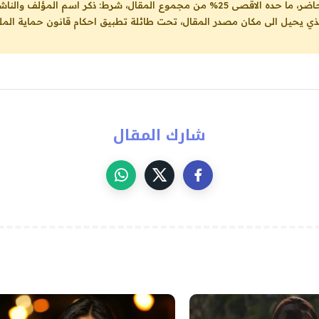
ل، شرط: ذكر اسم المؤلف والناشر ووضع رابط
لذي يحيل الى مكان مصدر المقال، تحت طائلة تطبيق احكام قانون حماية الملك
شارك المقال