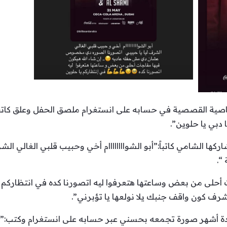
اصية القصصية في حسابه على انستغرام ملصق الحفل وعلق كاتب
 دبي يا حلوين”.
كها الشامي كاتباً:”أبو الشواااااااام أخي وحبيب قلبي الغالي الش
“.
ت أحلى من بعض وساعتها هتعرفوا ليه اتصورنا كده في انتظاركم يا
شرف كون واقف جنبك يلا نولعها يا تؤبرني”.
دة أشهر صورة تجمعه بحسني عبر حسابه على انستغرام وكتب:”ن