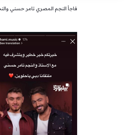
فاجأ النجم المصري تامر حسني والنجم الشامي