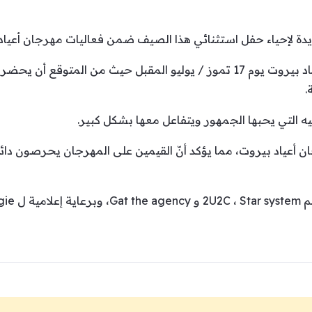
لإحياء حفل استثنائي هذا الصيف ضمن فعاليات مهرجان أعياد بيروت
ويحيي الشامي حفله في مهرجان أعياد بيروت يوم 17 تموز / يوليو المقبل حيث 
.
يه التي يحبها الجمهور ويتفاعل معها بشكل كبير.
عياد بيروت، مما يؤكد أنّ القيمين على المهرجان يحرصون دائماً