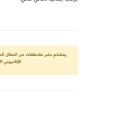
يمكنكم نشر مقتطفات من المقال الحاضر، ما حده الاقصى 25% من مجموع المقا
الإلكتروني ا