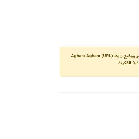
Aghani Aghani (URL)
ية الفكرية.