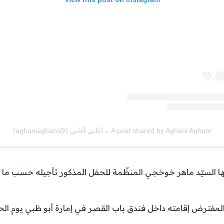
A post shared by Aghani Aghani – أغاني أغاني (@aghaniaghani)
ت شركة Spotlight لصاحبها السيّد ماهر خوخجي المنظّمة للحفل المذكور تأجيله 
ن المفترض إقامته داخل فندق باب القصر في إمارة أبو ظبي يوم ا