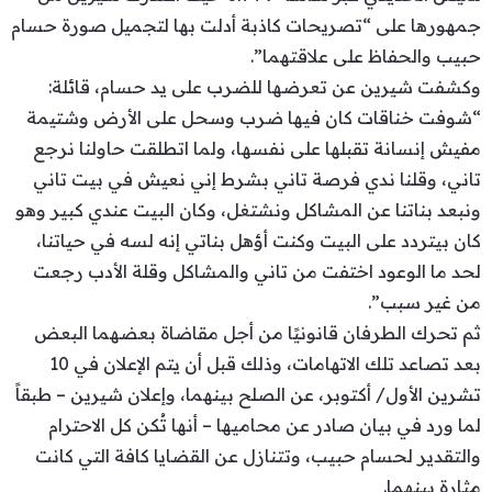
جمهورها على “تصريحات كاذبة أدلت بها لتجميل صورة حسام
حبيب والحفاظ على علاقتهما”.
وكشفت شيرين عن تعرضها للضرب على يد حسام، قائلة:
“شوفت خناقات كان فيها ضرب وسحل على الأرض وشتيمة
مفيش إنسانة تقبلها على نفسها، ولما اتطلقت حاولنا نرجع
تاني، وقلنا ندي فرصة تاني بشرط إني نعيش في بيت تاني
ونبعد بناتنا عن المشاكل ونشتغل، وكان البيت عندي كبير وهو
كان بيتردد على البيت وكنت أؤهل بناتي إنه لسه في حياتنا،
لحد ما الوعود اختفت من تاني والمشاكل وقلة الأدب رجعت
من غير سبب”.
ثم تحرك الطرفان قانونيًا من أجل مقاضاة بعضهما البعض
بعد تصاعد تلك الاتهامات، وذلك قبل أن يتم الإعلان في 10
تشرين الأول/ أكتوبر، عن الصلح بينهما، وإعلان شيرين – طبقاً
لما ورد في بيان صادر عن محاميها – أنها تُكن كل الاحترام
والتقدير لحسام حبيب، وتتنازل عن القضايا كافة التي كانت
مثارة بينهما.