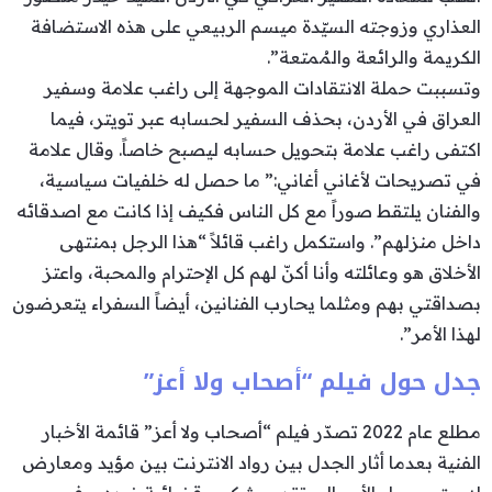
العذاري وزوجته السيّدة ميسم الربيعي على هذه الاستضافة
الكريمة والرائعة والمُمتعة”.
وتسببت حملة الانتقادات الموجهة إلى راغب علامة وسفير
العراق في الأردن، بحذف السفير لحسابه عبر تويتر، فيما
اكتفى راغب علامة بتحويل حسابه ليصبح خاصاً. وقال علامة
في تصريحات لأغاني أغاني:” ما حصل له خلفيات سياسية،
والفنان يلتقط صوراً مع كل الناس فكيف إذا كانت مع اصدقائه
داخل منزلهم”. واستكمل راغب قائلاً “هذا الرجل بمنتهى
الأخلاق هو وعائلته وأنا أكنّ لهم كل الإحترام والمحبة، واعتز
بصداقتي بهم ومثلما يحارب الفنانين، أيضاً السفراء يتعرضون
لهذا الأمر”.
جدل حول فيلم “أصحاب ولا أعز”
مطلع عام 2022 تصدّر فيلم “أصحاب ولا أعز” قائمة الأخبار
الفنية بعدما أثار الجدل بين رواد الانترنت بين مؤيد ومعارض