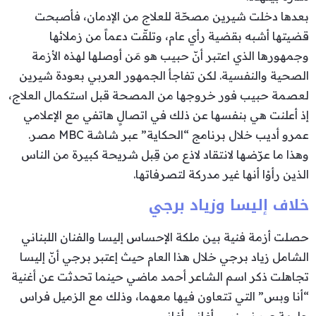
بعدها دخلت شيرين مصحّة للعلاج من الإدمان، فأصبحت
قضيتها أشبه بقضية رأي عام، وتلقّت دعماً من زملائها
وجمهورها الذي اعتبر أنّ حبيب هو مَن أوصلها لهذه الأزمة
الصحية والنفسية. لكن تفاجأ الجمهور العربي بعودة شيرين
لعصمة حبيب فور خروجها من المصحة قبل استكمال العلاج،
إذ أعلنت هي بنفسها عن ذلك في اتصالٍ هاتفي مع الإعلامي
عمرو أديب خلال برنامج “الحكاية” عبر شاشة MBC مصر.
وهذا ما عرّضها لانتقاد لاذع من قِبل شريحة كبيرة من الناس
الذين رأوْا أنها غير مدركة لتصرفاتها.
خلاف إليسا وزياد برجي
حصلت أزمة فنية بين ملكة الإحساس إليسا والفنان اللبناني
الشامل زياد برجي خلال هذا العام حيث إعتبر برجي أنّ إليسا
تجاهلت ذكر اسم الشاعر أحمد ماضي حينما تحدثت عن أغنية
“أنا وبس” التي تتعاون فيها معهما، وذلك مع الزميل فراس
حليمة عبر نيوزروم أغاني أغاني.