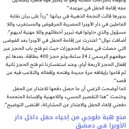
معه إقامة الحفل في موعده.”
بدورها قالت النجمة الذهبية في بيانها: “رداً على بيان نقابة
العاملين في دار الأوبرا المصرية المرفوض والمستغرب واللا
مسؤول والذي حاولوا فيه تبرير أخطائهم واللا مهنية لديهم”.
أضافت نوال:” اعتذرت عن إقامة الحفل في الأوبرا بعد الفوضى
التي حصلت في عملية الحجوزات حيث تم فتح باب الحجز عبر
موقعهم الرسمي لـ 24 ساعة،وتم حجز 400 بطاقة، بعدها تم
إقفال الحجز لأربعة أيام، وعند استفسارنا تم فتح الحجز ثانية
ثم قاموا بإيقافه مرة جديدة وفتحه وإقفاله والتلاعب فيه عن
قصد”.
كما أوضحت الزغبي أن ما حصل دفعها للاعتذار عن الحفل
وختمت: “هذا التقصير المسيء واللامهنية والإساءة المتعمدة
دفعني لإلغاء الحفل والاعتذار عن المشاركة.. اقتضى التوضيح”.
منع هبة طوجي من إحياء حفل داخل دار
الأوبرا في دمشق