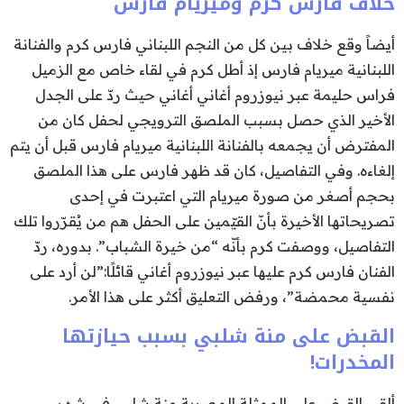
خلاف فارس كرم وميريام فارس
أيضاً وقع خلاف بين كل من النجم اللبناني فارس كرم والفنانة
اللبنانية ميريام فارس إذ أطل كرم في لقاء خاص مع الزميل
فراس حليمة عبر نيوزروم أغاني أغاني حيث ردّ على الجدل
الأخير الذي حصل بسبب الملصق الترويجي لحفل كان من
المفترض أن يجمعه بالفنانة اللبنانية ميريام فارس قبل أن يتم
إلغاءه. وفي التفاصيل، كان قد ظهر فارس على هذا الملصق
بحجم أصغر من صورة ميريام التي اعتبرت في إحدى
تصريحاتها الأخيرة بأنّ القيّمين على الحفل هم من يُقرّروا تلك
التفاصيل، ووصفت كرم بأنّه “من خيرة الشباب”. بدوره، ردّ
الفنان فارس كرم عليها عبر نيوزروم أغاني قائلًا:”لن أرد على
نفسية محمضة”، ورفض التعليق أكثر على هذا الأمر.
القبض على منة شلبي بسبب حيازتها
المخدرات!
ألقي القبض على الممثلة المصرية منة شلبي في شهر