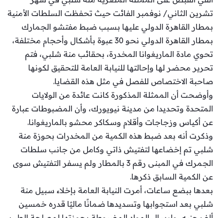
تشرين الثاني/ نوفمبر الفائت حيث تحفظت السلطات الأمنية
بمطار القاهرة الدولي عليها بسبب ضبط مفتشو الجمارك
بمطار القاهرة الدولي نحو 30 عبوة بأشكال وأحجام مختلفة،
تحوي مادة الماريغوانا المخدرة، بحقائب منة شلبي، فتم
تحرير محضر لها وإحالتها للنيابة العامة للتحقيق لكونها
صاحبة الاختصاص للفصل في مثل هذه القضايا.
وأوضحت أن الممثلة المذكورة كانت عائدة من الولايات
المتحدة وتحديدا من مدينة نيويورك، وأن المضبوطات عبارة
عن أكياس وزجاجات وأقلام وسكاكر محشو بالماريغوانا.
وذكرت أنه بعد ضبط هذه الكمية من المخدرات بحوزة منة
شلبي تم إخضاعها لتفتيش ذاتي وكامل من جانب سلطات
الجمرك في المبنى رقم 3 بالمطار ولم يسفر التفتيش سوى
عن الكمية السابق ذكرها.
بعدها ببضع ساعات، أمرت النيابة العامة بإخلاء سبيل منة
شلبي بعد استجوابها وتسديدها ضمانًا ماليًا قدره خمسين
ألف جنيه، وإرسال المواد المضبوطة بحوزتها لمصلحة الطب