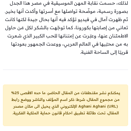
لذلك، حسمت نقابة المهن الموسيقية في مصر هذا الجدل
بصورة رسمية، موضّحة تواصلها مع أسرتها وأكدت أنها بخير.
ثم ظهرت آمال في فيديو تؤكد فيه أنها بحال جيدة لكنها كانت
تعاني من إصابتها بكورونا، كما توجّهت بالشكر لكل مَن حاول
الاطمئنان عنها، وعبّرت عن إمتنانها للحب الكبير الذي شعرت
به من محبّيها في العالم العربي، ووعدت الجمهور بعودتها
قريبًا إلى الساحة الفنية.
يمكنكم نشر مقتطفات من المقال الحاضر، ما حده الاقصى 25%
من مجموع المقال، شرط: ذكر اسم المؤلف والناشر ووضع رابط
Aghani Aghani (URL)
الإلكتروني الذي يحيل الى مكان مصدر
المقال، تحت طائلة تطبيق احكام قانون حماية الملكية الفكرية.