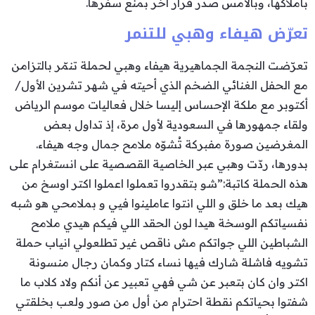
بأملاكها، وبالأمس صدر قرار آخر بمنع سفرها.
تعرّض هيفاء وهبي للتنمر
تعرّضت النجمة الجماهيرية هيفاء وهبي لحملة تنمّر بالتزامن
مع الحفل الغنائي الضخم الذي أحيته في شهر تشرين الأول/
أكتوبر مع ملكة الإحساس إليسا خلال فعاليات موسم الرياض
ولقاء جمهورها في السعودية لأول مرة، إذ تداول بعض
المغرضين صورة مفبركة تُشوّه ملامح جمال وجه هيفاء.
بدورها، ردّت وهبي عبر الخاصية القصصية على انستغرام على
هذه الحملة كاتبة:”شو بتقدروا تعملوا اعملوا اكتر اوسخ من
هيك بعد ما خلق و اللي انتوا عاملينوا فيي و بملامحي هو شبه
نفسياتكم الوسخة هيدا لون الحقد اللي فيكم هيدي ملامح
الشباطين اللي جواتكم مش ناقص غير تطلعولي انياب حملة
تشويه فاشلة شارك فيها نساء كتار وكمان رجال منسونة
اكتر وان كان بتعبر عن شي فهي تعبير عن أنكم ولاد كلاب ما
شفتوا بحياتكم نقطة احترام من أول من صور ولعب بخلقتي