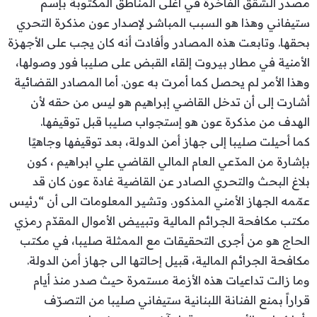
مصدر الشقق الفاخرة في أغلى المناطق المكتوبة بإسم
ستيفاني وهذا هو السبب المباشر لإصدار عون مذكرة التحري
بحقها. وتابعت هذه المصادر وأفادت أنه كان يجب على الأجهزة
الأمنية في مطار بيروت إلقاء القبض على صليبا فور وصولها،
وهذا الأمر لم يحصل كما أمرت به عون. أما المصادر القضائية
أشارت إلى أن تدخل القاضي إبراهيم هو ليس من حقه لأن
الهدف من مذكرة عون هو إستجواب صليبا قبل توقيفها.
كما أحيلت صليبا إلى جهاز أمن الدولة، بعد توقيفها وجاهيًا
بإشارة من المدّعي العام المالي القاضي علي ابراهيم ، كون
بلاغ البحث والتحري الصادر عن القاضية غادة عون كان قد
عمّمه الجهاز الأمني المذكور. وتشير المعلومات الى أن “رئيس
مكتب مكافحة الجرائم المالية وتبييض الأموال المقدّم رمزي
الحاج هو من أجرى التحقيقات مع الممثلة صليبا، في مكتب
مكافحة الجرائم المالية، قبيل إحالتها الى جهاز أمن الدولة.
وما زالت تداعيات هذه الأزمة مستمرة حيث صدر منذ أيام
قراراً بمنع الفنانة اللبنانية ستيفاني صليبا من التصرّف