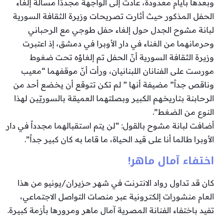
وبعدها بأيام معدودة، عادت إلى الواجهة مجددًا مسألة إلغاء
الحفل المذكور حيث أثارت تصريحات وزيرة الثقافة السورية
لبانة مشوح الجدل حول إلغاء حفل طوجي مع الرحباني
وحرمانهما من الغناء في دار الأوبرا في دمشق، إذ اعتبرت
وزيرة الثقافة السورية أنّ الحفل تم إلغاؤه تحت ضغوط
مورست على الفنانان اللبنانيان، ورأت أنّ موقفهما “معيب
وناقص جداً” مضيفة أنها ” لم تكن تتوقع أن يخضع أحد من
الرحابنة بتاريخهم الكبير وبصلتهما العميقة بالسوريّين لهذا
النوع من الضغط”.
أضافت لبانة مشوح بالقول: “لن يتم استقبالهما مجدداً في دار
الأوبرا طالما أنا على قيد الحياة، ما قاما به كان كبير جداً”.
اختفاء آمال ماهر!
كان قد تداول رواد الانترنت في شهر حزيران/يونيو من هذا
العام منشورات إلكترونية عبر منصات التواصل الاجتماعي،
تفيد باختفاء الفنانة المصرية آمال ماهر ومرورها بأزمة كبيرة.