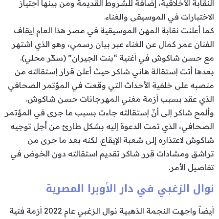
النقابة الأخلاقية، إضافة للشروط القديمة ومن بينها اجتياز
الاختبارات في الموسيقى والغناء.
كما أعلنت نقابة المهن الموسيقية في مصر هذا العام إيقاف
الفنان عمر كمال عن الغناء عبر بيان رسمي، وهو الذي اشتهر
مع حسن شاكوش في أغنية “بنت الجيران” (سكّر محلي).
بعدها أتت إستقالة هاني شاكر حيث أعلن قرار إستقالته من
منصبه على خلفية الأحداث التي وقعت في المؤتمر الصحافي
الذي عقد بسبب أزمة مغني المهرجانات حسن شاكوش.
وألمح شاكر إلى أنّ إستقالته جاءت بسبب ما جرى في المؤتمر
الصحافي، الذي تمت الدعوة إليه بشكل طارئ من أجل توجيه
شاكوش لاعتذاره إلى شعبة الإيقاع. لكنه بعد ما جرى من
تراشق ومشادات قرر شاكر تقديم استقالته دون الخوض في
تفاصيل الأمر.
نوال الزغبي في دار الأوبرا المصرية
أيضاً واجهت النجمة الذهبية نوال الزغبي عام 2022 أزمة فنية