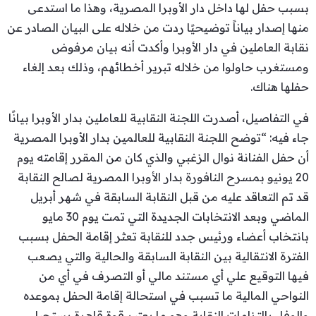
بسبب حفل لها داخل دار الأوبرا المصرية، وهذا ما استدعى
منها إصدار بياناً توضيحيًا ردت من خلاله على البيان الصادر عن
نقابة العاملين في دار الأوبرا وأكدت أنه بيان مرفوض
ومستغرب حاولوا من خلاله تبرير أخطائهم، وذلك بعد إلغاء
حفلها هناك.
في التفاصيل، أصدرت اللجنة النقابية للعاملين بدار الأوبرا بيانًا
جاء فيه: “توضح اللجنة النقابية للعالمين بدار الأوبرا المصرية
أن حفل الفنانة نوال الزغبي والذي كان من المقرر إقامته يوم
20 يونيو بمسرح النافورة بدار الأوبرا المصرية لصالح النقابة
قد تم التعاقد عليه من قبل النقابة السابقة في شهر أبريل
الماضي وبعد الانتخابات الجديدة التي تمت يوم 30 مايو
بانتخاب أعضاء ورئيس جدد للنقابة تعثر إقامة الحفل بسبب
الفترة الانتقالية بين النقابة السابقة والحالية والتي يصعب
فيها التوقيع علي أي مستند مالي أو التصرف في أي من
النواحي المالية ما تسبب في استحالة إقامة الحفل بموعده
والوفاء بالتزامات النقابة وهو ما يعتبر قوة قاهرة يستحيل