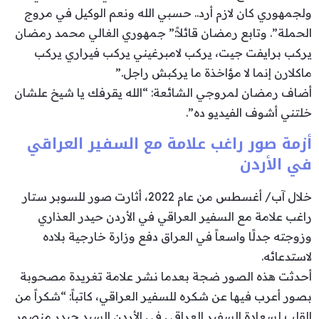
ولجمهوري كان لازم أرد.. حسبي الله ونعم الوكيل في مروج
الحملة”. وتابع رمضان قائلاً:” جمهوري الغالي محمد رمضان
يركب برايفت جيت، يركب لامبرغيني يركب فيراري يركب
ماكلارن إنما لا مؤاخذة ما يركبش راجل.”
أضاف رمضان لمروجي الشائعة: “الله يقرفك يا شيخ علشان
خلتني أشوف الفيديو ده”.
أزمة صور راغب علامة مع السفير العراقي
في الأردن
خلال آب/ أغسطس من عام 2022، أثارت صور للسوبر ستار
راغب علامة مع السفير العراقي في الأردن حيدر العذاري
وزوجته جدلًا واسعاً في العراق دفع وزارة خارجية بلاده
لاستدعائه.
أحدثت هذه الصور ضجة بعدما نشر علامة تغريدة مصحوبة
بصور أعرب فيها عن شكره للسفير العراقي، كاتباً: “شكراً من
القلب لسعادة السفير العراقي في الأردن السيد حيدر منصور