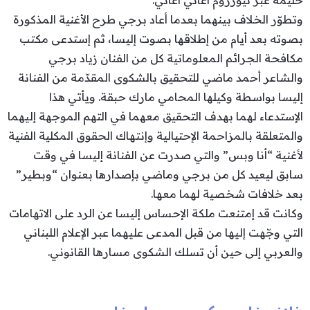
وتطوّر الخلاف بينهما بعدما أعاد برجي طرح الأغنية المذكورة
بصوته بعد أيام من إطلاقها بصوت إليسا، ثم إستدعى مكتب
مكافحة الجرائم المعلوماتية كل من الفنان زياد برجي
والشاعر أحمد ماضي للتحقيق بالشكوى المقدّمة من الفنانة
إليسا بواسطة وكيلها المحامي مارك حبقة. ويأتي هذا
الإستدعاء لهما بهدف التحقيق معهما في التهم الموجهة إليهما
والمتعلقة بالمزاحمة الإحتيالية وإنتهاك الحقوق المكلية الفنية
لأغنية “أنا وبس” والتي صدرت عن الفنانة إليسا في وقت
سابق ليعيد كل من برجي وماضي بإصدارها بعنوان “وبطير”
بعد خلافات شخصية لهما معها.
وكانت قد إمتنعت ملكة الإحساس إليسا عن الرد على الاتهامات
التي وجّهت إليها من قبل المدعى عليهما عبر الإعلام اللبناني
والعربي إلى حين أن تسلك الشكوى مسارها القانوني.