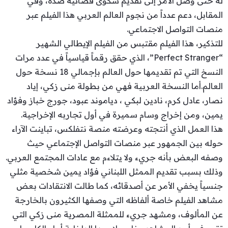
له حتى وصل الأمر إلى تقديم شكوى قضائية ضده، وفي
المقابل، دعم عدداً من نجوم العالم العربي هذا الفيلم عبر
منصات التواصل الاجتماعي.
للتذكير، هذا الفيلم مقتبس من الفيلم الإيطالي الشهير
“Perfect Stranger”، الذي حقق رقماً قياسياً في عدد مرات
النسخ التي تم تقديمها حول العالم بإجمالي 18 نسخة حول
العالم.أما النسخة العربية فهي من بطولة منى زكي، إياد
نصار، عادل كرم، نادين لبكي ، دياموند عبود، جورج خباز وفؤاد
يمين، ومن إخراج وسام سميرة في أول تجاربه الإخراجية.
هذا العمل الذي أنتجته وعرضته منصة نتفلكس، تباينت الآراء
حوله بين الجمهور عبر منصات التواصل الإجتماعي حيث
وصفه البعض بأنه جريء ولا يتلاءم مع عادات المجتمع العربي.
وذلك بسبب تقديم الممثل اللبناني فؤاد يمين شخصية مثلي
جنسياً يخفي الأمر عن أصدقائه، كما طالت الانتقادات بعض
مشاهد الفيلم خاصة ألفاظه التي وصفها الكثيرون بالخارجة
عن المألوف، ومشهد جريء للممثلة المصرية منى زكي التي