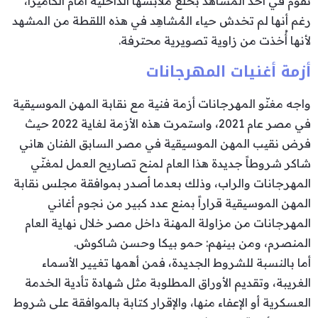
تقوم في أحد المشاهد بخلع ملابسها الداخلية أمام الكاميرا،
رغم أنها لم تخدش حياء المُشاهِد في هذه اللقطة من المشهد
لأنها أُخذت من زاوية تصويرية محترفة.
أزمة أغنيات المهرجانات
واجه مغنّو المهرجانات أزمة فنية مع نقابة المهن الموسيقية
في مصر عام 2021، واستمرت هذه الأزمة لغاية 2022 حيث
فرض نقيب المهن الموسيقية في مصر السابق الفنان هاني
شاكر شروطاً جديدة هذا العام لمنح تصاريح العمل لمغنّي
المهرجانات والراب، وذلك بعدما أصدر بموافقة مجلس نقابة
المهن الموسيقية قراراً بمنع عدد كبير من نجوم أغاني
المهرجانات من مزاولة المهنة داخل مصر خلال نهاية العام
المنصرم، ومن بينهم: حمو بيكا وحسن شاكوش.
أما بالنسبة للشروط الجديدة، فمن أهمها تغيير الأسماء
الغريبة، وتقديم الأوراق المطلوبة مثل شهادة تأدية الخدمة
العسكرية أو الإعفاء منها، والإقرار كتابة بالموافقة على شروط