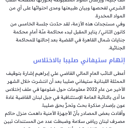
الشرعي لفحصها وبيان طبيعتها ومدى احتوائها على أي من
المواد المخدرة.
وفي مستجدات هذه الأزمة، لقد حدّدت جلسة الخامس من
كانون الثاني/ يناير المقبل لبدء محاكمة منّة أمام محكمة
جنايات شمال القاهرة في القضية بعد إحالتها للمحاكمة
الجنائية.
إتهام ستيفاني صليبا بالاختلاس
أعطى النائب العام المالي القاضي علي إبراهيم إشارة بتوقيف
الممثلة اللبنانية ستيفاني صليبا بعد أن انتشرت خلال الشهر
الأخير من عام 2022 معلومات حول ضلوعها في ملف إختلاس
ما أدى بالنائبة العامة الإستئنافية في جبل لبنان القاضية غادة
عون بإصدار مذكرة بحث وتحرٍّ بحق صليبا.
وأفادت بعض المصادر بأنّ الأجهزة الأمنية داهمت منزل حاكم
مصرف لبنان رياض سلامة وضبطت عدد من المستندات تبين