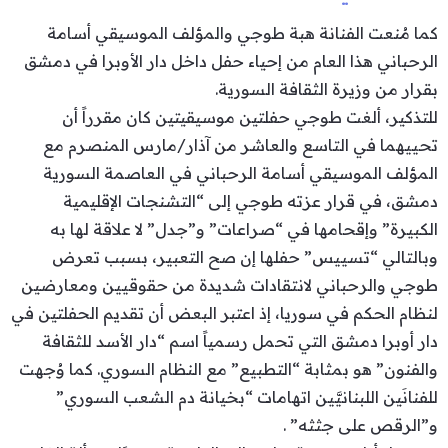
كما مُنعت الفنانة هبة طوجي والمؤلف الموسيقي أسامة
الرحباني هذا العام من إحياء حفل داخل دار الأوبرا في دمشق
بقرار من وزيرة الثقافة السورية.
للتذكير، ألغت طوجي حفلتين موسيقيتين كان مقرراً أن
تحييهما في التاسع والعاشر من آذار/مارس المنصرم مع
المؤلف الموسيقي أسامة الرحباني في العاصمة السورية
دمشق، في قرار عزته طوجي إلى “التشنجات الإقليمية
الكبيرة” وإقحامها في “صراعات” و”جدل” لا علاقة لها به
وبالتالي “تسييس” حفلها إن صح التعبير، بسبب تعرض
طوجي والرحباني لانتقادات شديدة من حقوقيين ومعارضين
لنظام الحكم في سوريا، إذ اعتبر البعض أن تقديم الحفلتين في
دار أوبرا دمشق التي تحمل رسمياً اسم “دار الأسد للثقافة
والفنون” هو بمثابة “التطبيع” مع النظام السوري. كما وُجهت
للفنانَين اللبنانيَّين اتهامات “بخيانة دم الشعب السوري”
و”الرقص على جثثه” .