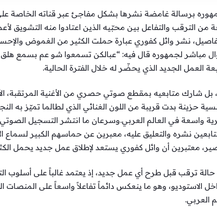
مهوره برسالة غامضة نشرها بشكل مفاجئ عبر قناته الخاصة عل
من الترقب والتفاعل بين محبّيه الذين اعتادوا منه التشويق لأ
فاصيل، نشر وائل كفوري عبارة حملت الكثير من الغموض والإحسا
سؤال مباشر لجمهوره قال فيه: “عبالكن تسمعوا شو عم بسمع هلق با
العمل الجديد الذي يحضّر له خلال الفترة الحالية.
، بل شارك متابعيه بمقطع صوتي حصري من الأغنية المرتقبة، ا
ة حزينة بدت قريبة من اللون الغنائي الذي لطالما تميّز به النجم
ية واسعة في العالم العربي.وسرعان ما انتشر التسجيل الصوت
تابعين نشره والتعليق عليه، معبرين عن حماسهم الكبير لسماع الأ
ر، معتبرين أن وائل كفوري يستعد لإطلاق عمل جديد يحمل الكث
حالة ترقب قبل طرح أي عمل جديد، إذ يعتمد غالباً على أسلوب ا
الاستوديو، وهو ما ينعكس دائماً تفاعلاً واسعاً على المنصات الر
م العربي.