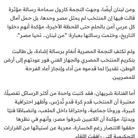
ومن لبنان أيضًا، وجهت النجمة كارول سماحة رسالة مؤثرة
قالت فيها إن المنتخب لم يمثل مصر وحدها، بل حمل آمال
كل عربي آمن بالحلم حتى اللحظة الأخيرة، مؤكدة أنهم دخلوا
التاريخ، وختمت رسالتها بعبارة: “من لبنان… تحيا مصر”.
ولم تكتفِ النجمة المصرية أنغام برسالة إشادة، بل طالبت
بتكريم المنتخب المصري والجهاز الفني فور عودتهم إلى أرض
الوطن، تقديرًا لما قدموه من أداء وإنجاز أعاد الفرحة
للمصريين.
أما الفنانة شريهان، فقد كتبت واحدة من أكثر الرسائل تفصيلًا،
معتبرة أن المنتخب قدم كرة قدم تُدرّس، وأظهر احترافية
كبيرة، وروحًا جماعية، واحترامًا داخل الملعب، وانضباطًا فنيًا
وبدنيًا، مؤكدة أن اللاعبين شرفوا مصر، وأنهم في نظرها
حققوا الانتصار رغم الخسارة، معربة عن استيائها من القرارات
التحكيمية التي رافقت اللقاء.