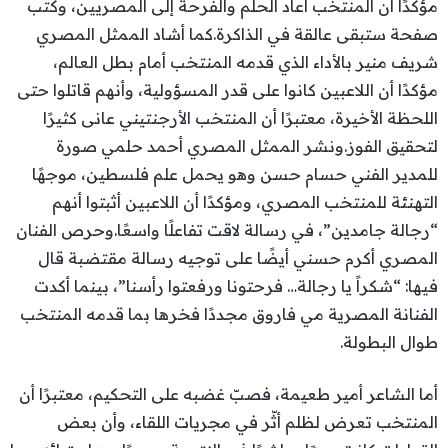
مؤكدًا أن المنتخب أعاد الحلم والفرحة إلى المصريين، وكتب
صفحة ستبقى عالقة في الذاكرة.كما أشاد الممثل المصري
شريف منير بالأداء الذي قدمه المنتخب أمام بطل العالم،
مؤكدًا أن اللاعبين كانوا على قدر المسؤولية، وأنهم قاتلوا حتى
اللحظة الأخيرة، معتبرًا أن المنتخب الأرجنتيني عانى كثيرًا
لتحقيق الفوز.ونشر الممثل المصري أحمد حلمي صورة
للمدير الفني حسام حسن وهو يحمل علم فلسطين، موجهًا
التهنئة للمنتخب المصري، ومؤكدًا أن اللاعبين أثبتوا أنهم
“رجالة جامدين”، في رسالة لاقت تفاعلًا واسعًا.وحرص الفنان
المصري أكرم حسني أيضًا على توجيه رسالة مقتضبة قال
فيها: “شكراً يا رجالة… فرحتونا ورفعتوا رأسنا”، بينما أكدت
الفنانة المصرية مي فاروق مجددًا فخرها بما قدمه المنتخب
طوال البطولة.
أما الشاعر أمير طعيمة، فصبّ غضبه على التحكيم، معتبرًا أن
المنتخب تعرض لظلم أثّر في مجريات اللقاء، وأن بعض