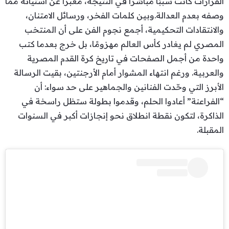
القرارات كانت سببًا مباشرًا في النتيجة، معبرًا عن استيائه مما
وصفه بعدم العدالة.وبين كلمات الفخر، ورسائل الامتنان،
والانتقادات التحكيمية، أجمع نجوم الفن على أن المنتخب
المصري لم يغادر كأس العالم مهزومًا، بل خرج بعدما كتب
واحدة من أجمل الصفحات في تاريخ كرة القدم المصرية
والعربية. ورغم انتهاء المشوار أمام الأرجنتين، بقيت الرسالة
الأبرز التي وحّدت الفنانين والجماهير على حد سواء: أن
“الفراعنة” أعادوا الحلم، وقدموا بطولة ستظل راسخة في
الذاكرة، لتكون نقطة انطلاق نحو إنجازات أكبر في السنوات
المقبلة.