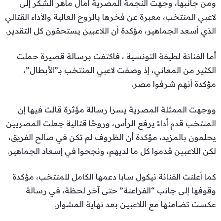
ومن جانبها، وجهت النجمة المصرية آمال ماهر الشكر إلى
لاعبي المنتخب، معبرة عن فخرها بالروح العالية والأداء القتالي
الذي أسعد الجماهير، مؤكدة أن اللاعبين يستحقون كل التقدير.
أما الفنانة لطيفة التونسية ، فاكتفت برسالة قصيرة حملت
الكثير من المعاني، إذ وصفت لاعبي المنتخب بـ”الأبطال”،
مؤكدة أنهم شرفوا مصر.
ووجهت الممثلة المصرية يسرا رسالة مؤثرة قالت فيها إن
المنتخب قدم أداءً يرفع الرأس، وروحًا قتالية جعلت المصريين
يحلمون بالمزيد، مؤكدة أن الظروف لم تكن في صالح الفريق،
لكن اللاعبين قدموا كل ما لديهم، ونجحوا في إسعاد الجماهير.
كما أعلنت الفنانة نيكول سابا دعمها الكامل للمنتخب، مؤكدة
وقوفها إلى جانب “الفراعنة” حتى آخر لحظة، في رسالة
عكست تضامنها مع اللاعبين بعد نهاية المشوار.