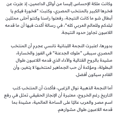
وكانت ملكة الإحساس إليسا من أوائل الداعمين، إذ عبّرت عن
فخرها الكبير بالمنتخب المصري، وكتبت: “فخورة فيكم يا
أبطال شو ما كانت النتيجة، رفعتوا راسنا وكنتو أحلى ممثلين
لبلدكم وللعالم العربي كله”، في رسالة أكدت فيها أن ما قدمه
اللاعبون تجاوز حدود النتيجة.
بدورها، اعتبرت النجمة اللبنانية نانسي عجرم أن المنتخب
المصري سيبقى “ملوك الجدعنة” في الفوز والخسارة،
مشيدة بالروح القتالية والأداء الذي قدمه اللاعبون طوال
البطولة، ومؤكدة أن حب الجماهير لمنتخبها لا يتغير، وأن
القادم سيكون أفضل.
أما النجمة الذهبية نوال الزغبي، فأكدت أن المنتخب كتب
التاريخ رغم الخروج، معتبرة أن الإنجاز الحقيقي تمثل في رفع
اسم مصر والعرب عاليًا على الساحة العالمية، مشيدة بما
قدمه اللاعبون طوال مشوارهم.