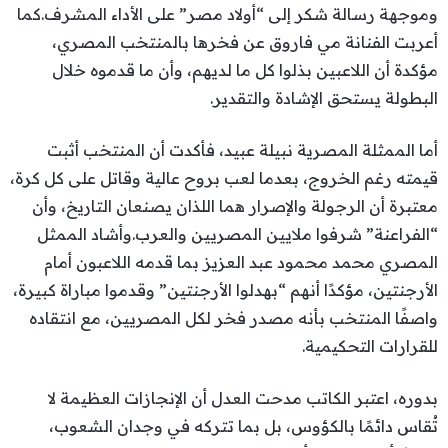
وموجهة رسالة شكر إلى “أولاد مصر” على الأداء المشرف.كما
أعربت الفنانة مي فاروق عن فخرها بالمنتخب المصري،
مؤكدة أن اللاعبين بذلوا كل ما لديهم، وأن ما قدموه خلال
البطولة يستحق الإشادة والتقدير.
أما الممثلة المصرية نبيلة عبيد، فأكدت أن المنتخب أثبت
قيمته رغم الخروج، بعدما لعب بروح عالية وقاتل على كل كرة،
معتبرة أن الرجولة والإصرار هما اللذان يصنعان التاريخ، وأن
“الفراعنة” شرفوا ملايين المصريين والعرب.وأشاد الممثل
المصري محمد محمود عبد العزيز بما قدمه اللاعبون أمام
الأرجنتين، مؤكدًا أنهم “بهدلوا الأرجنتين” وقدموا مباراة كبيرة،
واصفًا المنتخب بأنه مصدر فخر لكل المصريين، مع انتقاده
للقرارات التحكيمية.
بدوره، اعتبر الكاتب مدحت العدل أن الإنجازات العظيمة لا
تُقاس دائمًا بالكؤوس، بل بما تتركه في وجدان الشعوب،