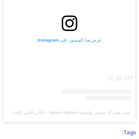
عرض هذا المنشور على Instagram
تمت مشاركة منشور بواسطة ‏‎Aghani Aghani – أغاني أغاني‎‏ (@‏‎aghaniaghani‎‏)
Tags: