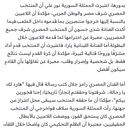
بدورها، اعتبرت الممثلة السورية نور علي أن المنتخب
المصري شرف مصر والوطن العربي، مؤكدة أن اللاعبين
بالنسبة إليها خرجوا منتصرين بما قدموه داخل الملعب.فيما
أكدت الفنانة شذى حسون أن المنتخب المصري شرف جميع
المصريين، معبرة عن احترامها لما قدمه اللاعبون خلال
البطولة.أما الفنانة اللبنانية يارا، فاعتبرت أن المنتخب قدم أداءً
مشرّفًا وروحًا قتالية كبيرة، مؤكدة أن كرة القدم ليست نتائج
فقط، بل شخصية وإصرار وقلب، معبرة عن تفاؤلها بأن القادم
سيكون أفضل.
أما الفنان المصري رامز جلال كتب رسالة قال فيها: “هارد لك
يا رجالة… شرفتونا وحققتم إنجازًا تاريخيًا، إحنا فخورين
بيكم”، مؤكدًا أن ما حققه المنتخب سيبقى محل اعتزاز.من
جهتها، رأت الممثلة السورية سلاف فواخرجي أن المنتخب
المصري كان يستحق الفوز، ووصفت اللاعبين بالأبطال
الحقيقيين، معتبرة أن الظلم التحكيمي كان واضحًا خلال اللقاء،