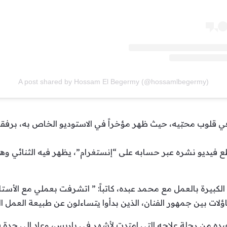
A post shared by Hossam El Begermy (@hossamlbegermy)
في قلوب محبّيه، حيث ظهر مؤخراً في الاستوديو الخاص به، برفق
ع فيديو نشره عبر حسابه على “إنستغرام”، يظهر فيه الثنائي و
كبيرة بالعمل مع محمد عبده، كاتباً: ” اتشرفت بعملي مع الأستا
ؤلات بين جمهور الفنان، الذين بدأوا يتساءلون عن طبيعة العمل ال
ده من رحلة علاجه التي إمتدت لأشهر في باريس، وعاد إلى جدة 