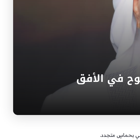
وح في الأفق
ني بحماسٍ متجدد.