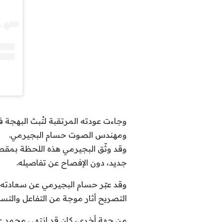
وجاءت عودته المرتقبة لتُبث البهجة 
ومهندس الصوت حسام البجيرمي.
وقد وثّق البجيرمي هذه اللحظة بمقط
جديد، دون الإفصاح عن تفاصيله.
وقد عبّر حسام البجيرمي عن سعادته ال
التصريح أثار موجة من التفاعل والتسا
من جهة أخرى، كان قد انتهى محمد عب