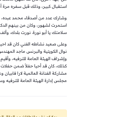
استقبال كبير، وذلك قبل سفره مرة أ
وشارك عدد من أصدقاء محمد عبده، صور
استمرت لشهور، وكان من بينهم الدكتو
سلامتك يا أبو نورة. نورت بلدك. وألف
وعلى صعيد نشاطه الفني كان قد احيا‬
نوال الكويتية والبرنس ماجد المهندس 
وإشراف الهيئة العامة للترفيه، وأقيم
مشاركة الفنانة العالمية لارا فابيان
مجلس إدارة الهيئة العامة للترفيه و
يمكنكم نشر مقتطفات من المقال الحاضر، ما حده الاقصى 25% من مجموع المقا