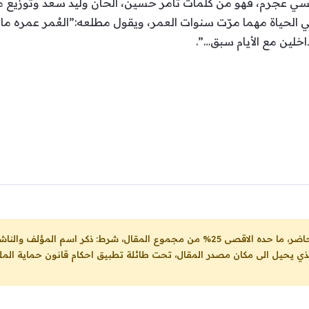
 نانسي عجرم، فهو من كلمات تامر حسين، ألحان وليد سعد وتوزيع
في الحياة مهما مرّت سنوات العمر، ويقول مطلعه:”العُمر عمره ما 
..داخلين مع الأيام سبق…”.
ل، شرط: ذكر اسم المؤلف والناشر ووضع رابط
لذي يحيل الى مكان مصدر المقال، تحت طائلة تطبيق احكام قانون حماية الملك