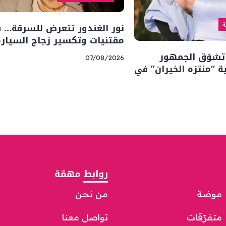
نور الغندور تتعرض للسرقة… 
ة
مقتنيات وتكسير زجاج السيارة
تشوّق الجمهور
07/08/2026
“منتزه الخيران” في
روابط مهمّة
موضة
من نحن
متفرّقات
تواصل معنا