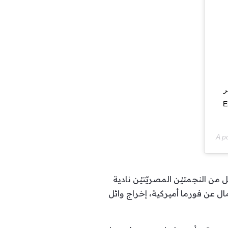
⁩
El
A p
ن النجمتيْن المصريّتيْن نادية
ال عن فورما أميركية، إخراج وائل