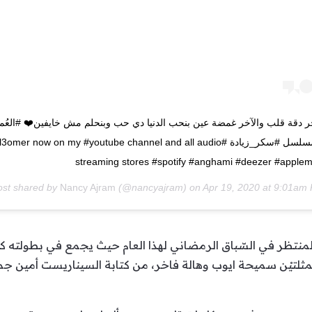
آخر دقة قلب والآخر غمضة عين بنحب الدنيا دي حب وبنحلم مش خايفين❤️ #العُمر
تتر مسلسل ⁧‫#سكر_زيادة‬⁩ #3omer now on my #youtube channel and all audio
streaming stores #spotify #anghami #deezer #applem
ost shared by
Nancy Ajram
(@nancyajram) on
Apr 19, 2020 at 9:01am
نتظر في السّباق الرمضاني لهذا العام حيث يجمع في بطولته كل م
ممثلتيْن سميحة ايوب وهالة فاخر، من كتابة السيناريست أمين جم