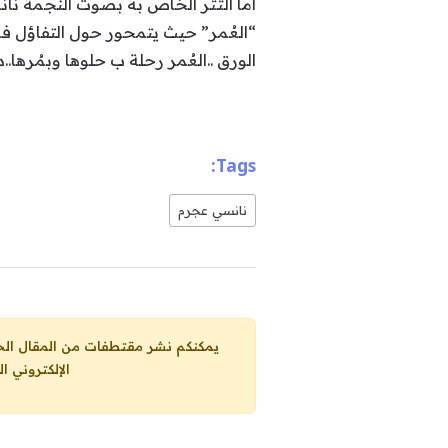
أما التتر الخاص به بصوت النجمة‬‬‬‬
“العُمر” حيث يتمحور حول التفاؤل ‬‫‬
الورق ‬..العُمر رحلة ب حلوها وبمُرها‬‬‬‬
Tags:
نانسي عجرم
يمكنكم نشر مقتطفات من المقال الحاضر، ما حده الاقصى 25% من مجموع المقا
الإلكتروني ا