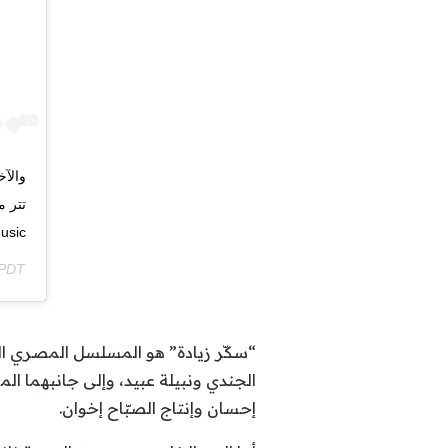
‏وال‬
usic
 PDT
“سكّر زيادة” هو المسلسل المصري الم
الجندي ونبيلة عبيد، وإلى جانبهما ال
إحسان وإنتاج الصبّاح إخوان.