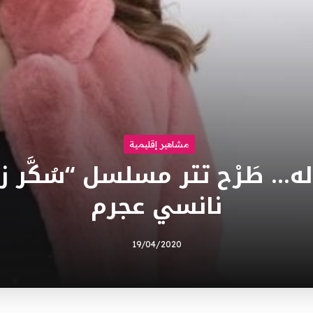
مشاهير إقليمية
له… طَرْح تتر مسلسل “سُكَّر 
نانسي عجرم
19/04/2020