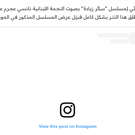
ائي لِمسلسل “سكّر زيادة” بصوت النجمة اللبنانية نانسي عجرم عب
ُطلق هذا التتر بشكل كامل قبيْل عرض المسلسل المذكور في الموسم ا
View this post on Instagram