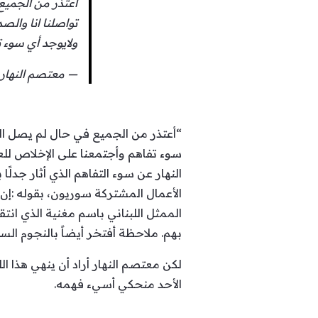
أعتذر من الجميع
تواصلنا انا والص
ولايوجد أي سوء ت
— معتصم النهار | tasem Al Nahar (@AlNaharMoatasem
“أعتذر من الجميع في حال لم يصل الم
سوء تفاهم وأجتمعنا على الإخلاص للع
النهار عن سوء التفاهم الذي أثار جدلً
الأعمال المشتركة سوريون، بقوله :إن
الممثل اللبناني ​باسم مغنية​ الذي ان
بهم. ملاحظة أفتخر أيضاً بالنجوم السور
لكن معتصم النهار أراد أن ينهي هذا ا
الأحد منحكي أسيء فهمه.