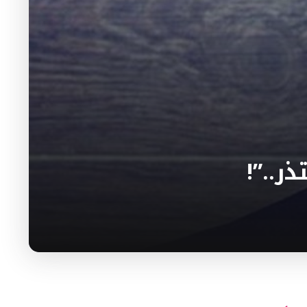
ذر..”!