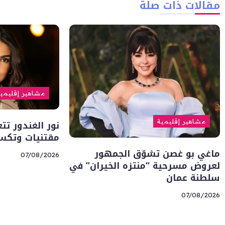
مقالات ذات صلة
مشاهير إقليمي
نور الغندور ت
مشاهير إقليمية
مقتنيات وتكسي
ماغي بو غصن تشوّق الجمهور
07/08/2026
لعروض مسرحية “منتزه الخيران” في
سلطنة عمان
07/08/2026