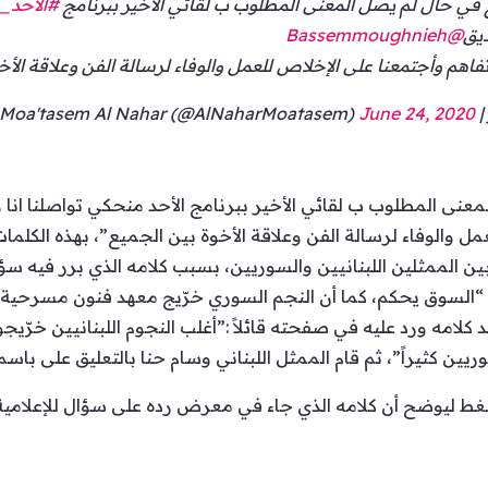
 في حال لم يصل المعنى المطلوب ب لقائي الأخير ببرنامج
#الأحد_
ديق
@Bassemmoughnieh
فاهم وأجتمعنا على الإخلاص للعمل والوفاء لرسالة الفن وعلاقة الأ
Moa')
June 24, 2020
عنى المطلوب ب لقائي الأخير ببرنامج الأحد منحكي تواصلنا انا 
مل والوفاء لرسالة الفن وعلاقة الأخوة بين الجميع”، بهذه الكلم
ا بين الممثلين اللبنانيين والسوريين، بسبب كلامه الذي برر فيه س
 “السوق يحكم، كما أن النجم السوري خرّيج معهد فنون مسرحية و
تقد كلامه ورد عليه في صفحته قائلاً :”أغلب النجوم اللبنانيين خرّ
يين كثيراً”، ثم قام الممثل اللبناني ​وسام حنا​ بالتعليق على باسم
للغط ليوضح أن كلامه الذي جاء في معرض رده على سؤال للإعلامية 