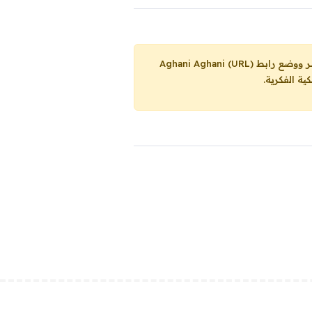
Aghani Aghani (URL)
ية الفكرية.