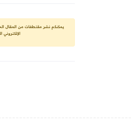
يمكنكم نشر مقتطفات من المقال الحاضر، ما حده الاقصى 25% من مجموع المقا
الإلكتروني ا