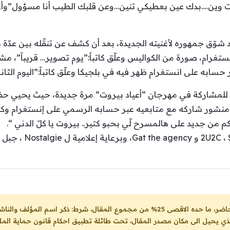
نت وين….بدك عين بعطيكي تنين…وعن قلبك الطيب أنا مسؤول”وأرفق ا
 شوّق جمهوره لأغنيته الجديدة، بعد أن كشف عن تنقّله بين عدّة 
رام، صورة من الكواليس وعلّق كاتباً:”يوم تصوير… قريباً”، مشي
به على انستغرام ظهر فيه في بلجيكا وعلّق كاتباً:”اليوم الثاني
ل منشور شاركه مع متابعيه عبر حسابه الرسمي على إنستغرام وكتب
ن جديد على هالمسرح لّي بحبو كتير.. بيروت يا كلّ الدني “.
ل، شرط: ذكر اسم المؤلف والناشر ووضع رابط
لذي يحيل الى مكان مصدر المقال، تحت طائلة تطبيق احكام قانون حماية الملك