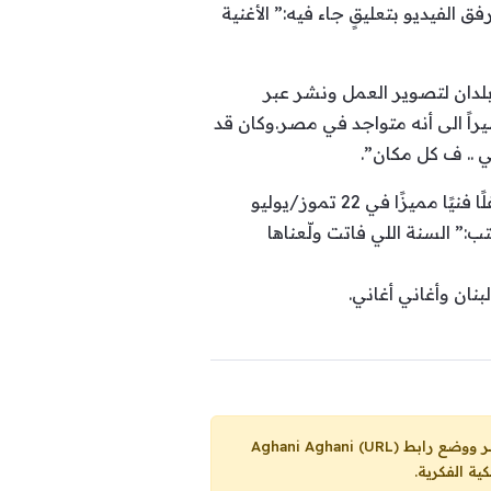
لفيديو بتعليقٍ جاء فيه:” الأغنية
بلدان لتصوير العمل ونشر عبر
راً الى أنه متواجد في مصر.وكان قد
 .. ف كل مكان”.
مع الإشارة إلى أنّ جوزيف عطية يعود للمشاركة في مهرجان “أعياد بيروت” مرة جديدة، حيث يحيي حفلًا فنيًا مميزًا في 22 تموز/يوليو
:” السنة اللي فاتت ولّعناها
Aghani Aghani (URL)
ية الفكرية.