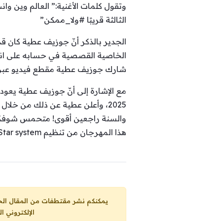
وتقول كلمات الأغنية:” العالم وين وا
الثالثة قريبًا #ولا_ممكن”
الجدير بالذكر أنّ جوزيف عطية كان قد
الخاصية القصصية في حسابه على انستغ
شارك جوزيف عطية مقطع فيديو عبر حسا
2025، وأعلن عطية عن ذلك من خلا
والسنة راجعين أقوى! متحمس شوفكم م
هذا المهرجان من تنظيم 2U2C ، Star system و Gat the agency، وبرعاية إعلامية ل Nostalgie ، جبل لبنان وأغاني أغاني.
يمكنكم نشر مقتطفات من المقال الحاضر، ما حده الاقصى 25% من مجموع المقا
الإلكتروني ا