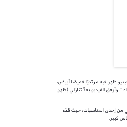
و ظهر فيه مرتديًا قميصًا أبيض،
 وأرفق الفيديو بعدٍّ تنازلي يُظهر
 من إحدى المناسبات، حيث قدّم
اس كبير.