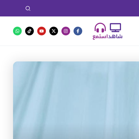
شاهد
استمع