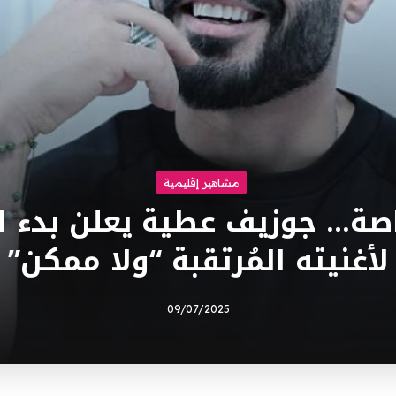
مشاهير إقليمية
صة… جوزيف عطية يعلن بدء ال
لأغنيته المُرتقبة “ولا ممكن”
09/07/2025