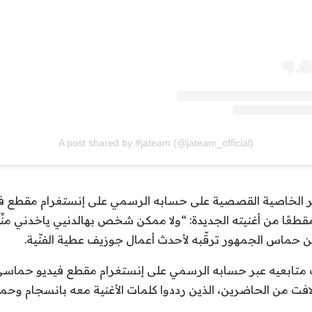
A post shared by #jateam (@jateam_official)
 الخاصية القصصية على حسابه الرسمي على إنستغرام مقطع فيدي
طعًا من أغنيته الجديدة: “ولا ممكن شخص بهالدنيي ياخدني منِّك”.
من حماس الجمهور ترقّبه لأحدث أعمال جوزيف عطية الفنّية.
ك متابعيه عبر حسابه الرسمي على إنستغرام مقطع فيديو حماسي
لافت من الحاضرين، الذين رددوا كلمات الأغنية معه بانسجام وحم