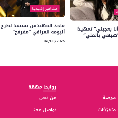
مشاهير إقليمية
ة
ماجد المهندس يستعد لطرح 
ا بعجبني” تمهيدًا
ألبومه العراقي “مفرفح”
“شبهي بالملي”
06/08/2026
روابط مهمّة
موضة
من نحن
متفرّقات
تواصل معنا