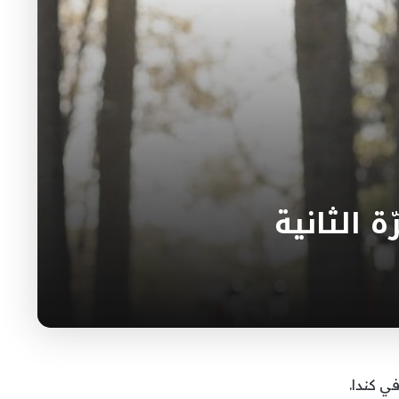
 الثانية
ي كندا.