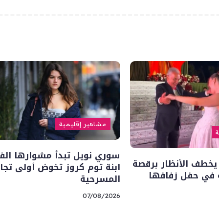
مشاهير إقليمية
ة
سوري نويل تبدأ مشوارها ال
يخطف الأنظار برقصة
ابنة توم كروز تخوض أولى تجا
ه في حفل زفافها
المسرحية
07/08/2026