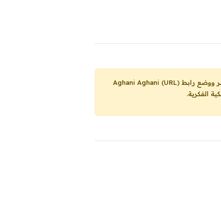
Aghani Aghani (URL)
ية الفكرية.