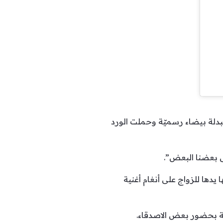
دلة بيضاء رسميّة وحملت الورد
لى بعضنا البعض”.
ن فيديو لها أثناء طلب حبيبها يدها للزواج على أنغام أغنية
ية بحضور بعض الاصدقاء.