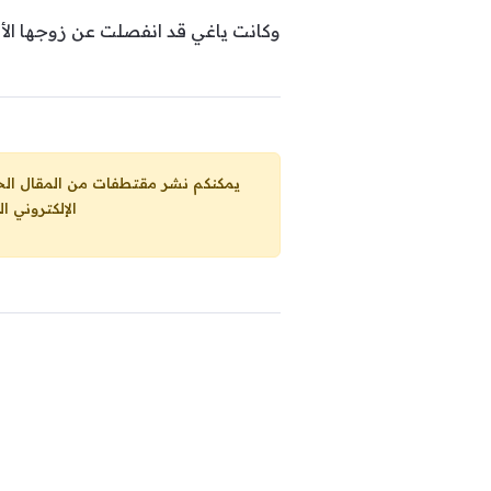
وكانت ياغي قد انفصلت عن زوجها الأو
يمكنكم نشر مقتطفات من المقال الحاضر، ما حده الاقصى 25% من مجموع المقا
الإلكتروني ا