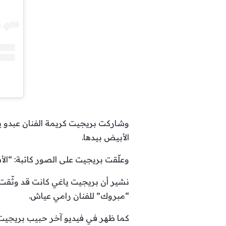
وشاركت بريجيت كريمة الفنان عبدو 
الأبيض بيدها.
وعلّقت بريجيت على الصور كاتبة: “الأش
“مبروك” للفنان رامي عياش.
كما ظهر في فيديو آخر حبيب بريجيت 