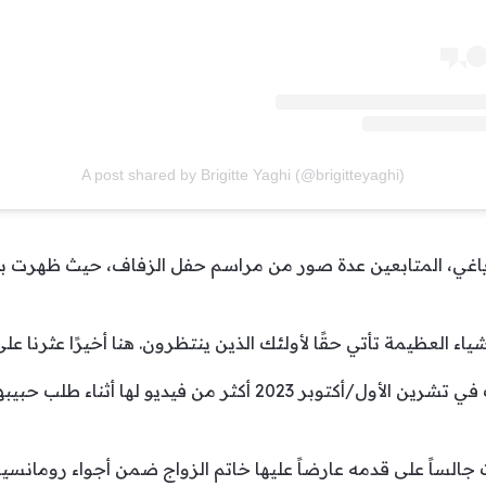
A post shared by Brigitte Yaghi (@brigitteyaghi)
ياغي، المتابعين عدة صور من مراسم حفل الزفاف، حيث ظهرت بب
ياء العظيمة تأتي حقًا لأولئك الذين ينتظرون. هنا أخيرًا عثرنا ع
نشير أن بريجيت ياغي كانت قد وثّقت في تشرين الأول/أكتوبر 2023 أكثر م
جالساً على قدمه عارضاً عليها خاتم الزواج ضمن أجواء رومانس