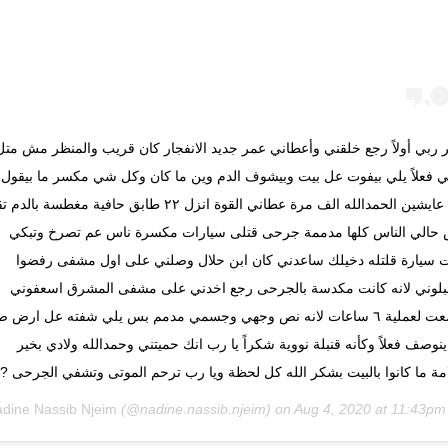
ربي أولاً رجع خلقني وأعطاني عمر جديد الانفجار كان قريب والمنظر مش متل
 فعلاً يلي بيفوت عل بيت وبيشوف الدم وين ما كان وكل شي مكسر ما بيقول ا
بعدنا عايشين الحمدالله الف مرة عطاني القوة انزل ٢٢ طابق حافية مغطسة بال
حالي الناس كلها مدممة جرحى قتلى سيارات مكسرة ناس عم تصرخ وتبكي
 سيارة قلتله دخيلك ساعدني كان ابن حلال وصلني على اول مشفى رفضوا
بلوني لانه كانت مكدسة بالجرحى رجع اخدني على مشفى المشرق اسعفوني
وخضعت لعملية ٦ ساعات لانه نص وجهي وجسمي مدمم بس يلي شفته عل ارض
ينوصف فعلاً وكأنه قنبلة نووية شكراً يا رب انك حميتني وحمدالله ولادي بخير
ة ما كانوا بالبيت بشكر الله كل لحظة ويا رب ترحم الموتى وتشفي الجرحى ?
dine Nassib Njeim
(@nadine.nassib.njeim) on
Aug 4, 2020 at 11:43p