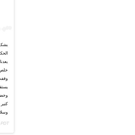
بشكر 
الحكي
خلص 
وقفت
يستق
كتير 
وسلام
m PDT