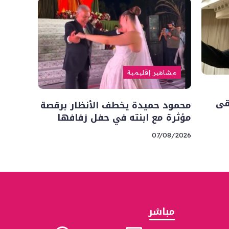
مشاهير إقليمية
قى
محمود حميدة يخطف الأنظار برقصة
مؤثرة مع ابنته في حفل زفافها
07/08/2026
مباشر