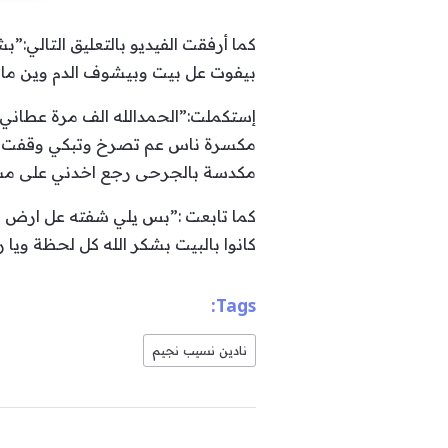
كما أرفقت الفيديو بالتعليق التالي:”
بيفوت عل بيت وبيشوف الدم وين ما ك
مكسرة ناس عم تصرخ وتبكي وقفت سيا
مكدسة بالجرحى رجع اخدني على مشفى المشرق اسعفو
كما تابعت :”بس يلي شفته عل ارض صع
كانوا بالبيت بشكر الله كل لحظة وي
Tags:
نادين نسيب نجيم