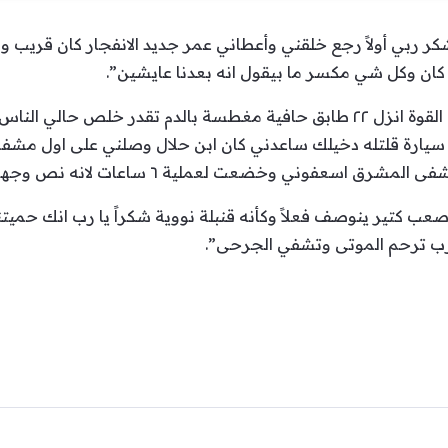
بشكر ربي أولاً رجع خلقني وأعطاني عمر جديد الانفجار كان قريب 
ان وكل شي مكسر ما بيقول انه بعدنا عايشين”.
إستكملت:”الحمدالله الف مرة عطاني القوة انزل ٢٢ طابق حافية مغطسة بالدم ت
رة قلتله دخيلك ساعدني كان ابن حلال وصلني على اول مشفى 
ني وخضعت لعملية ٦ ساعات لانه نص وجهي وجسمي مدمم”.
ب كتير ينوصف فعلاً وكأنه قنبلة نووية شكراً يا رب انك حميتن
ا رب ترحم الموتى وتشفي الجرحى”.