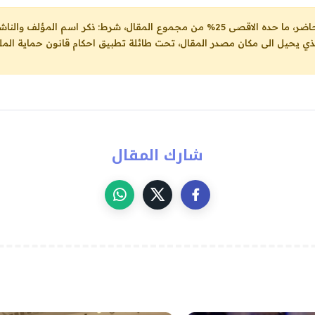
ل، شرط: ذكر اسم المؤلف والناشر ووضع رابط
لذي يحيل الى مكان مصدر المقال، تحت طائلة تطبيق احكام قانون حماية الملك
شارك المقال