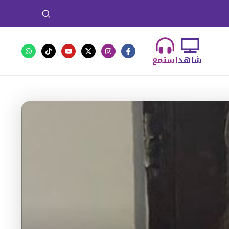
شاهد
استمع