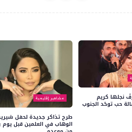
ة
زفّ نجلها كريم
مشاهير إقليمية
لة حب توحّد الجنوب
طرح تذاكر جديدة لحفل شيرين
الوهاب في العلمين قبل يوم و
من موعده