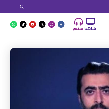
شاهد
استمع