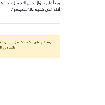
ورداً على سؤال حول التجميل، أجاب: “
أنفه الذي شبّهه بالـ”فلامينغو”.
يمكنكم نشر مقتطفات من المقال الحاضر، ما حده الاقصى 25% من مجموع المقا
الإلكتروني ا