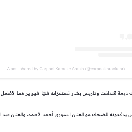
A post shared by Carpool Karaoke Arabia (@carpoolkaraokear)
ديمة قندلفت وكاريس بشار تستفزانه فنيًا؛ فهو يراهما الأفضل، 
ين يدفعونه للضحك هو الفنان السوري أحمد الأحمد، والفنان عبد ا