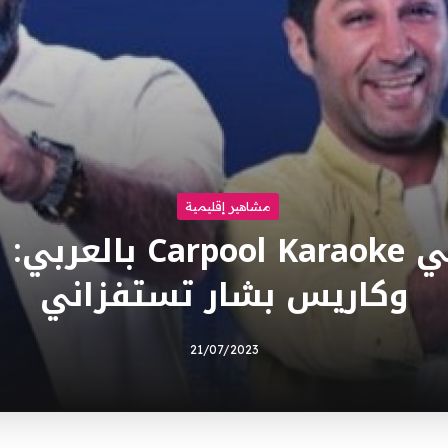
مشاهير إقليمية
باسم ياخور في  Karaoke
وكاريس بشار تستفزاني
21/07/2023