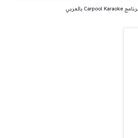
أثار الممثل السوري باسم ياخور الجدل بين الجمهور، بسبب تصريحاته الأخيرة خلال حلوله ضيفاً على برنامج Carpool Karaoke بالعربي